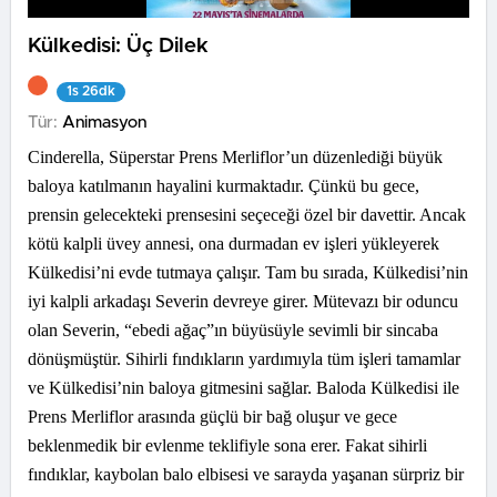
Külkedisi: Üç Dilek
1s 26dk
Tür:
Animasyon
Cinderella, Süperstar Prens Merliflor’un düzenlediği büyük
baloya katılmanın hayalini kurmaktadır. Çünkü bu gece,
prensin gelecekteki prensesini seçeceği özel bir davettir. Ancak
kötü kalpli üvey annesi, ona durmadan ev işleri yükleyerek
Külkedisi’ni evde tutmaya çalışır. Tam bu sırada, Külkedisi’nin
iyi kalpli arkadaşı Severin devreye girer. Mütevazı bir oduncu
olan Severin, “ebedi ağaç”ın büyüsüyle sevimli bir sincaba
dönüşmüştür. Sihirli fındıkların yardımıyla tüm işleri tamamlar
ve Külkedisi’nin baloya gitmesini sağlar. Baloda Külkedisi ile
Prens Merliflor arasında güçlü bir bağ oluşur ve gece
beklenmedik bir evlenme teklifiyle sona erer. Fakat sihirli
fındıklar, kaybolan balo elbisesi ve sarayda yaşanan sürpriz bir