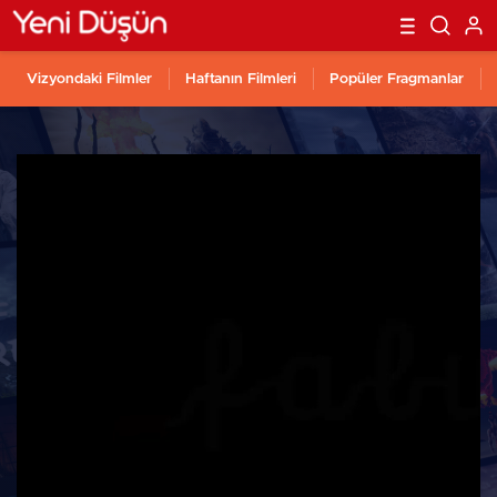
Vizyondaki Filmler
Haftanın Filmleri
Popüler Fragmanlar