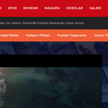
M
SPOR
EKONOMI
MAGAZIN
VIDEOLAR
GALERI
ler İçin Alarm: Denizcilik Kültürü Barınacak Liman Arıyor
ndaki Filmler
Haftanın Filmleri
Popüler Fragmanlar
Vizyon T