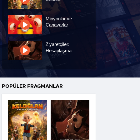
Minyonlar ve
Canavarlar
Ziyaretçiler:
Hesaplaşma
Nasreddin Hoca:
Zaman Yolcusu 4
POPÜLER FRAGMANLAR
Oyuncak Hikayesi 5
Hayvan Çiftliği