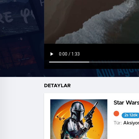
DETAYLAR
Star War
2s 12dk
Tür:
Aksiyo