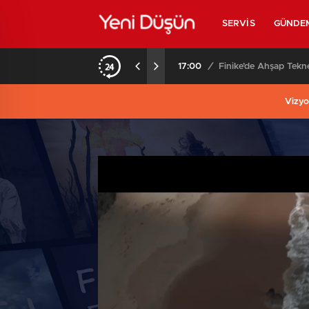
SERVIS
GÜNDE
uğu Hayatını Kaybetti
17:00
/
Finike’de Ahşap Tekne
Vizyo