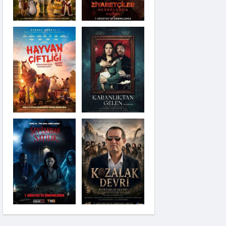
Karanlıktan Gelen
Şeytandan Satılık
Kozalak Devri
Moana