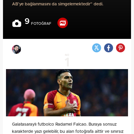
AB’ye bağlanmasını da simgelemektedir" dedi.
9
FOTOĞRAF
NO
1
Galatasaraylı futbolco Radamel Falcao. Buraya sonsuz
karakterde yazı gelebilir, bu alan fotoğrafa aittir ve sınırsız