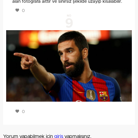
alan fotoğrafa aittir ve sınırsız şekilde uzayıp kısalabilir.
0
NO
9
0
Yorum yapabilmek için
giriş
yapmalısınız.