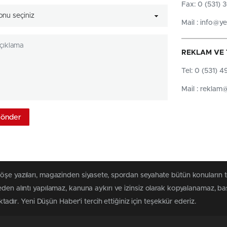
Fax: 0 (531) 
onu seçiniz
Mail : info@y
REKLAM VE 
Tel: 0 (531) 4
Mail : reklam
köşe yazıları, magazinden siyasete, spordan seyahate bütün konuların 
eden alıntı yapılamaz, kanuna aykırı ve izinsiz olarak kopyalanamaz, b
ktadır. Yeni Düşün Haber'i tercih ettiğiniz için teşekkür ederiz.