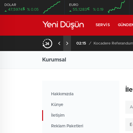
DOLAR
EURO
$
€
47,5974
% 0.05
55,1283
% 0.19
SERVIS
GÜNDE
02:15
/
Kurumsal
İl
Hakkımızda
Künye
İletişim
Reklam Paketleri