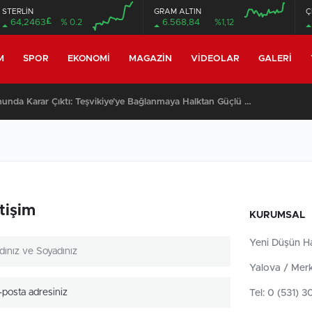
STERLİN
GRAM ALTIN
Ç
£
64,2463
% 0.2
6.568,84
%1,12
M
SPOR
EKONOMI
MAGAZIN
VIDEOLAR
GALERI
Kocadere Referandumunda Karar Çıktı: Teşvikiye’ye Bağlanmaya Halktan Güçlü Destek
etişim
KURUMSAL
Yeni Düşün Ha
Yalova / Mer
Tel: 0 (531) 3