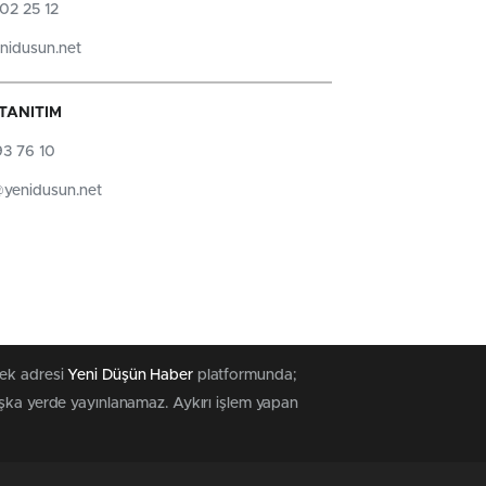
302 25 12
enidusun.net
TANITIM
93 76 10
@yenidusun.net
tek adresi
Yeni Düşün Haber
platformunda;
aşka yerde yayınlanamaz. Aykırı işlem yapan