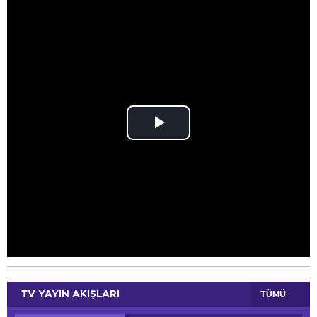
NTV
TRT Çocuk
Play
Video
TV YAYIN AKIŞLARI
TÜMÜ