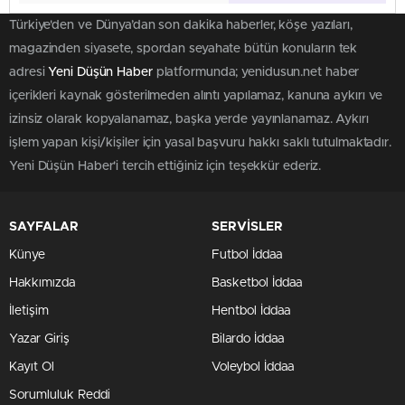
Ebru ile 8'de Sağlık
Türkiye'den ve Dünya’dan son dakika haberler, köşe yazıları,
07:15
|
75 Dakika
magazinden siyasete, spordan seyahate bütün konuların tek
adresi
Yeni Düşün Haber
platformunda; yenidusun.net haber
Çalar Saat
içerikleri kaynak gösterilmeden alıntı yapılamaz, kanuna aykırı ve
08:30
|
90 Dakika
izinsiz olarak kopyalanamaz, başka yerde yayınlanamaz. Aykırı
işlem yapan kişi/kişiler için yasal başvuru hakkı saklı tutulmaktadır.
Kahvaltı Haberleri
Yeni Düşün Haber'i tercih ettiğiniz için teşekkür ederiz.
08:00
|
120 Dakika
SAYFALAR
SERVİSLER
İki Aile
Künye
Futbol İddaa
07:00
|
150 Dakika
Hakkımızda
Basketbol İddaa
İletişim
Hentbol İddaa
Bircan Bali ile Sabah
Kahvesi
Yazar Giriş
Bilardo İddaa
07:30
|
75 Dakika
Kayıt Ol
Voleybol İddaa
Sorumluluk Reddi
Emlak Avcıları