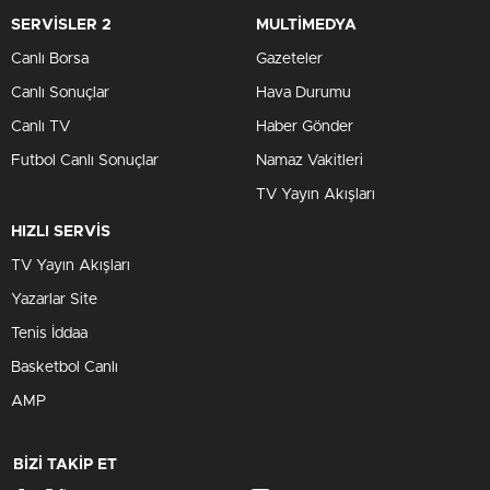
Amerika
SERVİSLER 2
MULTİMEDYA
07:00
|
30 Dakika
Canlı Borsa
Gazeteler
Canlı Sonuçlar
Hava Durumu
Kertenkele
07:00
|
120 Dakika
Canlı TV
Haber Gönder
Futbol Canlı Sonuçlar
Namaz Vakitleri
TV Yayın Akışları
TRT HABER'de Dün
Bugün
HIZLI SERVİS
07:00
|
175 Dakika
TV Yayın Akışları
Yazarlar Site
A'dan Z'ye
07:00
|
60 Dakika
Tenis İddaa
Basketbol Canlı
Yeni Gün
AMP
08:00
|
110 Dakika
BİZİ TAKİP ET
Sabah Ajansı