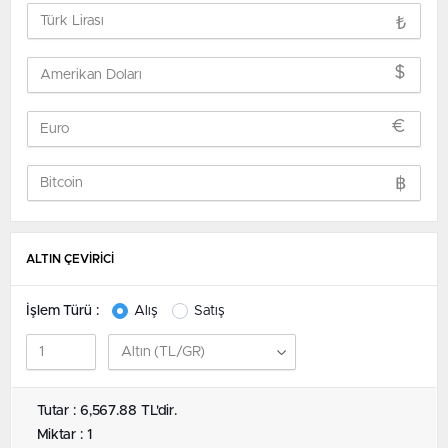
₺
$
€
฿
ALTIN ÇEVİRİCİ
İşlem Türü :
Alış
Satış
Tutar : 6,567.88 TL'dir.
Miktar : 1