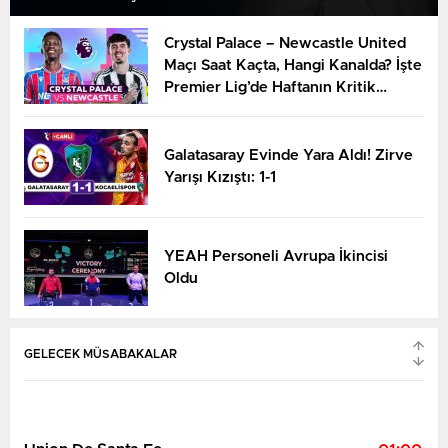
Crystal Palace – Newcastle United
Maçı Saat Kaçta, Hangi Kanalda? İşte
Premier Lig’de Haftanın Kritik
Randevusu
Galatasaray Evinde Yara Aldı! Zirve
Yarışı Kızıştı: 1-1
YEAH Personeli Avrupa İkincisi
Oldu
Tlaxcala FC
01:00
Alebrijes De Oaxaca FC
YARIN
GELECEK MÜSABAKALAR