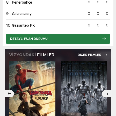
8
0
0
0
Fenerbahçe
9
0
0
0
Galatasaray
10
0
0
0
Gaziantep FK
DETAYLI PUAN DURUMU
VİZYONDAKİ
FİLMLER
DİĞER FİLMLER