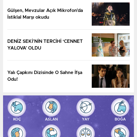
Gülşen, Mevzular Açık Mikrofon’da
İstiklal Marşı okudu
DENİZ SEKİ’NİN TERCİHİ ‘CENNET
YALOVA’ OLDU
Yalı Çapkını Dizisinde O Sahne İfşa
Odu!
KOÇ
ASLAN
YAY
BOĞA