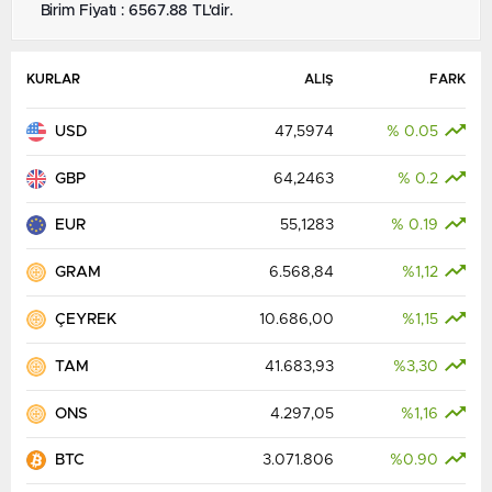
Birim Fiyatı : 6567.88 TL'dir.
KURLAR
ALIŞ
FARK
USD
47,5974
% 0.05
GBP
64,2463
% 0.2
EUR
55,1283
% 0.19
GRAM
6.568,84
%1,12
ÇEYREK
10.686,00
%1,15
TAM
41.683,93
%3,30
ONS
4.297,05
%1,16
BTC
3.071.806
%0.90