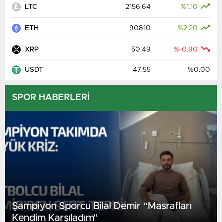
LTC
2156.64
%1.10
ETH
90810
%2.20
XRP
50.49
%-0.90
USDT
47.55
%0.00
SPOR HABERLERİ
Şampiyon Sporcu Bilal Demir “Masrafları
Kendim Karşıladım”