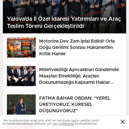
Yalova’da İl Özel İdaresi Yatırımları ve Araç
Teslim Töreni Gerçekleştirildi
Motorine Dev Zam İptal Edildi! Orta
Doğu Gerilimi Sonrası Hükümetten
Kritik Hamle
Milletvekilliği Ayrıcalıkları Gündemde:
Maaştan Emekliliğe, Araçtan
Dokunulmazlığa Kapsamlı Haklar
Listesi
FATMA BAHAR OBDAN: “YEREL
ÜRETİYORUZ, KÜRESEL
DÜŞÜNÜYORUZ”
Veri politikasındaki amaçlarla sınırlı ve mevzuata uygun şekilde çerez
konumlandırmaktayız. Detaylar için
veri politikamızı
inceleyebilirsiniz.