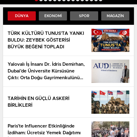
DESTEK
DÜNYA
EKONOMI
SPOR
MAGAZIN
TÜRK KÜLTÜRÜ TUNUS’TA YANKI
BULDU: ZEYBEK GÖSTERİSİ
BÜYÜK BEĞENİ TOPLADI
Yalovalı İş İnsanı Dr. İdris Demirhan,
Dubai’de Üniversite Kürsüsüne
Çıktı: Orta Doğu Gayrimenkulünü
Anlattı
TARİHİN EN GÜÇLÜ ASKERİ
BİRLİKLERİ
Paris’te Influencer Etkinliğinde
İzdiham: Ücretsiz Yemek Dağıtımı