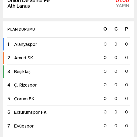
Union De Santa Fe
01:00
Ath Lanus
YARIN
O
G
P
PUAN DURUMU
1
0
0
0
Alanyaspor
2
0
0
0
Amed SK
3
0
0
0
Beşiktaş
4
0
0
0
Ç. Rizespor
5
0
0
0
Çorum FK
6
0
0
0
Erzurumspor FK
7
0
0
0
Eyüpspor