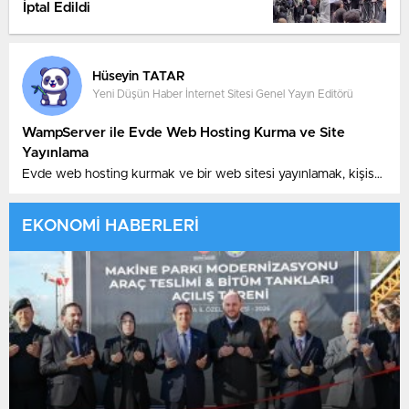
İptal Edildi
Hüseyin TATAR
Yeni Düşün Haber İnternet Sitesi Genel Yayın Editörü
WampServer ile Evde Web Hosting Kurma ve Site
Yayınlama
Evde web hosting kurmak ve bir web sitesi yayınlamak, kişisel
veya küçük işletme projeleri için maliyeti düşürmek ve daha
fazla kontrol sağlamak isteyenler için ideal bir çözümdür.
EKONOMİ HABERLERİ