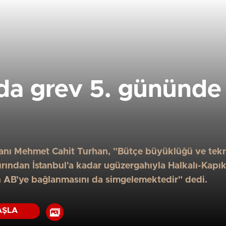
’da grev 5. gününd
anı Mehmet Cahit Turhan, "Bütçe büyüklüğü ve teknik
ırından İstanbul'a kadar ugüzergahıyla Halkalı-Kapık
in AB’ye bağlanmasını da simgelemektedir" dedi.
AŞLA