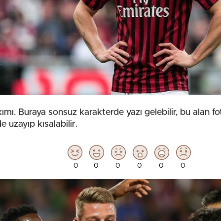
ımı. Buraya sonsuz karakterde yazı gelebilir, bu alan fot
de uzayıp kısalabilir.
0
0
0
0
0
0