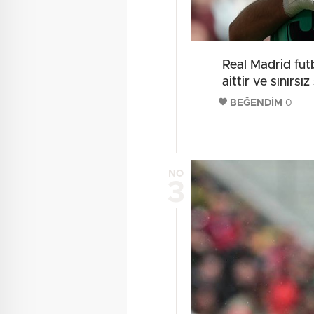
Real Madrid futb
aittir ve sınırsız
BEĞENDİM
0
NO
3