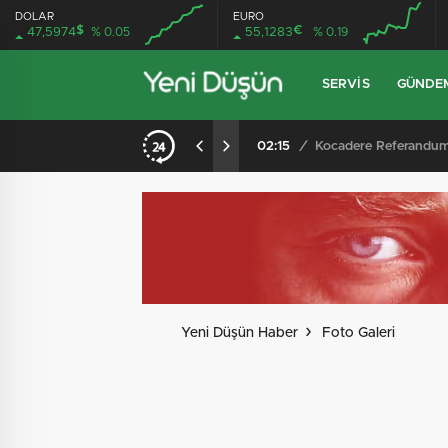
DOLAR
EURO
$
€
47,5974
% 0.05
55,1283
% 0.19
SERVIS
GÜNDE
Kocadere Referandumunda Karar Çıktı: Teşvikiye’ye Bağlanmaya Halktan Güçlü Destek
02:08
/
İznik’te Feci Trafik
Yeni Düşün Haber
Foto Galeri