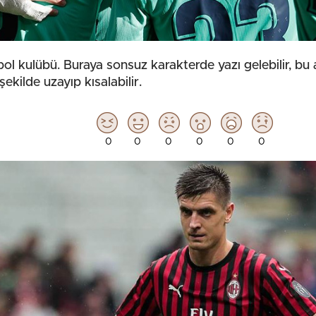
ol kulübü. Buraya sonsuz karakterde yazı gelebilir, bu 
 şekilde uzayıp kısalabilir.
0
0
0
0
0
0