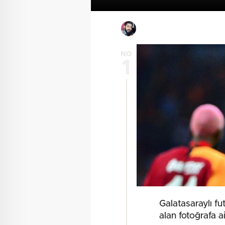
NO
1
Galatasaraylı f
alan fotoğrafa ai