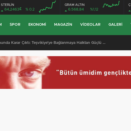
STERLİN
GRAM ALTIN
Ç
£
64,2463
% 0.2
6.568,84
%1,12
M
SPOR
EKONOMI
MAGAZIN
VIDEOLAR
GALERI
 Kazası: Jandarma Astsubayın Eşi ve Çocuğu Hayatını Kaybetti