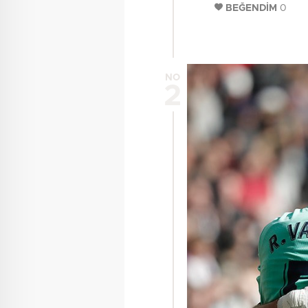
BEĞENDİM
0
NO
2