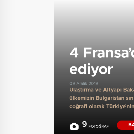
4 Fransa
ediyor
09 Aralık 2019
Ulaştırma ve Altyapı Bak
ülkemizin Bulgaristan sın
coğrafi olarak Türkiye’n
9
B
FOTOĞRAF