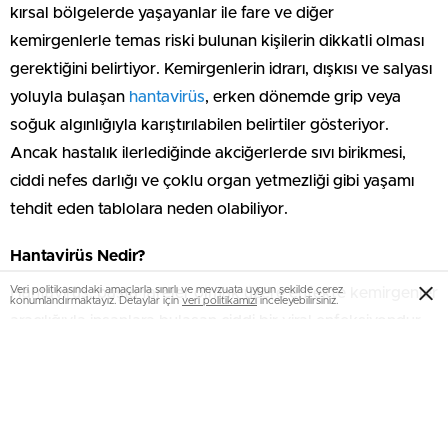
kırsal bölgelerde yaşayanlar ile fare ve diğer
kemirgenlerle temas riski bulunan kişilerin dikkatli olması
gerektiğini belirtiyor. Kemirgenlerin idrarı, dışkısı ve salyası
yoluyla bulaşan
hantavirüs
, erken dönemde grip veya
soğuk algınlığıyla karıştırılabilen belirtiler gösteriyor.
Ancak hastalık ilerlediğinde akciğerlerde sıvı birikmesi,
ciddi nefes darlığı ve çoklu organ yetmezliği gibi yaşamı
tehdit eden tablolara neden olabiliyor.
Hantavirüs Nedir?
Veri politikasındaki amaçlarla sınırlı ve mevzuata uygun şekilde çerez
Hantavirüs, başta fareler olmak üzere enfekte kemirgenler
konumlandırmaktayız. Detaylar için
veri politikamızı
inceleyebilirsiniz.
aracılığıyla insanlara bulaşan ciddi bir viral enfeksiyondur.
Virüs, özellikle kemirgen dışkısı, idrarı veya salyasının
kuruyarak havaya karışması ve bu partiküllerin
solunmasıyla bulaşır.