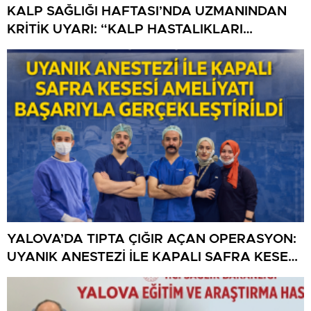
KALP SAĞLIĞI HAFTASI’NDA UZMANINDAN
KRİTİK UYARI: “KALP HASTALIKLARI
ÖNLENEBİLİR”
YALOVA’DA TIPTA ÇIĞIR AÇAN OPERASYON:
UYANIK ANESTEZİ İLE KAPALI SAFRA KESESİ
AMELİYATI BAŞARIYLA GERÇEKLEŞTİRİLDİ