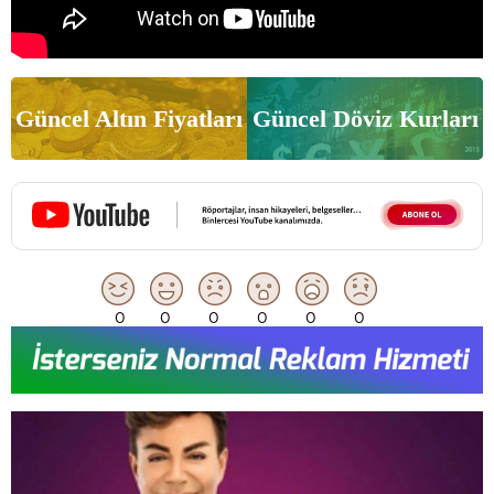
Güncel Altın Fiyatları
Güncel Döviz Kurları
0
0
0
0
0
0