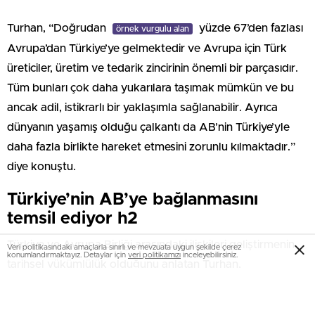
Turhan, “Doğrudan
yüzde 67’den fazlası
örnek vurgulu alan
Avrupa’dan Türkiye’ye gelmektedir ve Avrupa için Türk
üreticiler, üretim ve tedarik zincirinin önemli bir parçasıdır.
Tüm bunları çok daha yukarılara taşımak mümkün ve bu
ancak adil, istikrarlı bir yaklaşımla sağlanabilir. Ayrıca
dünyanın yaşamış olduğu çalkantı da AB’nin Türkiye’yle
daha fazla birlikte hareket etmesini zorunlu kılmaktadır.”
diye konuştu.
Türkiye’nin AB’ye bağlanmasını
temsil ediyor h2
Türkiye ve Avrupa Birliği arasındaki ilişkileri geliştirmenin
Veri politikasındaki amaçlarla sınırlı ve mevzuata uygun şekilde çerez
konumlandırmaktayız. Detaylar için
veri politikamızı
inceleyebilirsiniz.
tarihsel yükümlülük olduğunu anlatan Turhan,
temeli atılacak demiryolu hattının AB ile
örnek vurgulu yazı
ilişkileri daha güçlendireceğini vurguladı. Halkalı-Kapıkule