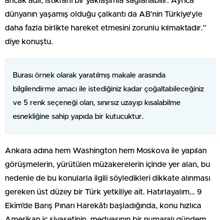
ancak adil, istikrarlı bir yaklaşımla sağlanabilir. Ayrıca
dünyanın yaşamış olduğu çalkantı da AB’nin Türkiye’yle
daha fazla birlikte hareket etmesini zorunlu kılmaktadır.”
diye konuştu.
Burası örnek olarak yaratılmış makale arasında
bilgilendirme amacı ile istediğiniz kadar çoğaltabileceğiniz
ve 5 renk seçeneği olan, sınırsız uzayıp kısalabilme
esnekliğine sahip yapıda bir kutucuktur.
Ankara adına hem Washington hem Moskova ile yapılan
görüşmelerin, yürütülen müzakerelerin içinde yer alan, bu
nedenle de bu konularla ilgili söyledikleri dikkate alınması
gereken üst düzey bir Türk yetkiliye ait. Hatırlayalım… 9
Ekim’de Barış Pınarı Harekâtı başladığında, konu hızlıca
Amerikan iç siyasetinin, medyasının bir numaralı gündem