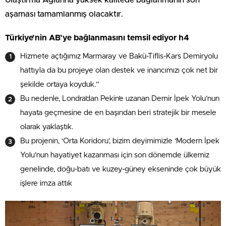
aşaması tamamlanmış olacaktır.
Türkiye’nin AB’ye bağlanmasını temsil ediyor h4
Hizmete açtığımız Marmaray ve Bakü-Tiflis-Kars Demiryolu
hattıyla da bu projeye olan destek ve inancımızı çok net bir
şekilde ortaya koyduk.”
Bu nedenle, Londra’dan Pekin’e uzanan Demir İpek Yolu’nun
hayata geçmesine de en başından beri stratejik bir mesele
olarak yaklaştık.
Bu projenin, ‘Orta Koridoru’, bizim deyimimizle ‘Modern İpek
Yolu’nun hayatiyet kazanması için son dönemde ülkemiz
genelinde, doğu-batı ve kuzey-güney ekseninde çok büyük
işlere imza attık