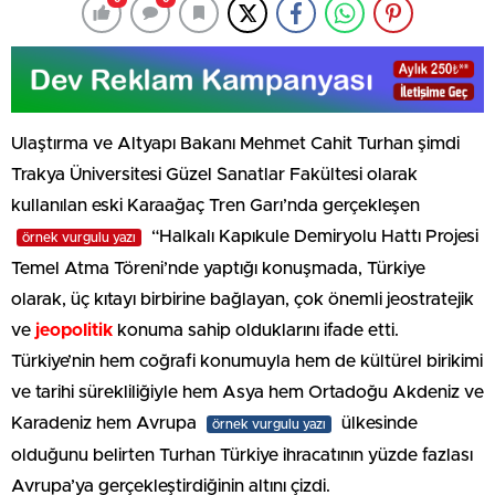
Ulaştırma ve Altyapı Bakanı Mehmet Cahit Turhan şimdi
Trakya Üniversitesi Güzel Sanatlar Fakültesi olarak
kullanılan eski Karaağaç Tren Garı’nda gerçekleşen
“Halkalı Kapıkule Demiryolu Hattı Projesi
örnek vurgulu yazı
Temel Atma Töreni’nde yaptığı konuşmada, Türkiye
olarak, üç kıtayı birbirine bağlayan, çok önemli jeostratejik
ve
jeopolitik
konuma sahip olduklarını ifade etti.
Türkiye’nin hem coğrafi konumuyla hem de kültürel birikimi
ve tarihi sürekliliğiyle hem Asya hem Ortadoğu Akdeniz ve
Karadeniz hem Avrupa
ülkesinde
örnek vurgulu yazı
olduğunu belirten Turhan Türkiye ihracatının yüzde fazlası
Avrupa’ya gerçekleştirdiğinin altını çizdi.