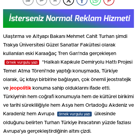
Ulaştırma ve Altyapı Bakanı Mehmet Cahit Turhan şimdi
Trakya Üniversitesi Güzel Sanatlar Fakültesi olarak
kullanılan eski Karaağaç Tren Garı’nda gerçekleşen
“Halkalı Kapıkule Demiryolu Hattı Projesi
örnek vurgulu yazı
Temel Atma Töreni’nde yaptığı konuşmada, Türkiye
olarak, üç kıtayı birbirine bağlayan, çok önemli jeostratejik
ve
jeopolitik
konuma sahip olduklarını ifade etti.
Türkiye’nin hem coğrafi konumuyla hem de kültürel birikimi
ve tarihi sürekliliğiyle hem Asya hem Ortadoğu Akdeniz ve
Karadeniz hem Avrupa
ülkesinde
örnek vurgulu yazı
olduğunu belirten Turhan Türkiye ihracatının yüzde fazlası
Avrupa’ya gerçekleştirdiğinin altını çizdi.