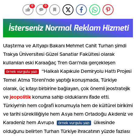
0
0
Ulaştırma ve Altyapı Bakanı Mehmet Cahit Turhan şimdi
Trakya Üniversitesi Güzel Sanatlar Fakültesi olarak
kullanılan eski Karaağaç Tren Garı’nda gerçekleşen
“Halkalı Kapıkule Demiryolu Hattı Projesi
örnek vurgulu yazı
Temel Atma Töreni’nde yaptığı konuşmada, Türkiye
olarak, üç kıtayı birbirine bağlayan, çok önemli jeostratejik
ve
jeopolitik
konuma sahip olduklarını ifade etti.
Türkiye’nin hem coğrafi konumuyla hem de kültürel birikimi
ve tarihi sürekliliğiyle hem Asya hem Ortadoğu Akdeniz ve
Karadeniz hem Avrupa
ülkesinde
örnek vurgulu yazı
olduğunu belirten Turhan Türkiye ihracatının yüzde fazlası