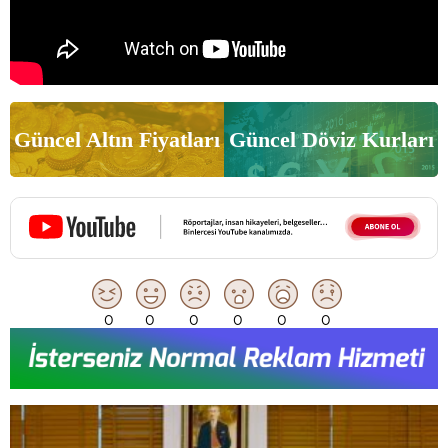
Güncel Altın Fiyatları
Güncel Döviz Kurları
0
0
0
0
0
0