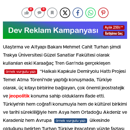
0
0
Ulaştırma ve Altyapı Bakanı Mehmet Cahit Turhan şimdi
Trakya Üniversitesi Güzel Sanatlar Fakültesi olarak
kullanılan eski Karaağaç Tren Garı’nda gerçekleşen
“Halkalı Kapıkule Demiryolu Hattı Projesi
örnek vurgulu yazı
Temel Atma Töreni’nde yaptığı konuşmada, Türkiye
olarak, üç kıtayı birbirine bağlayan, çok önemli jeostratejik
ve
jeopolitik
konuma sahip olduklarını ifade etti.
Türkiye’nin hem coğrafi konumuyla hem de kültürel birikimi
ve tarihi sürekliliğiyle hem Asya hem Ortadoğu Akdeniz ve
Karadeniz hem Avrupa
ülkesinde
örnek vurgulu yazı
olduğunu belirten Turhan Türkiye ihracatının yüzde fazlası