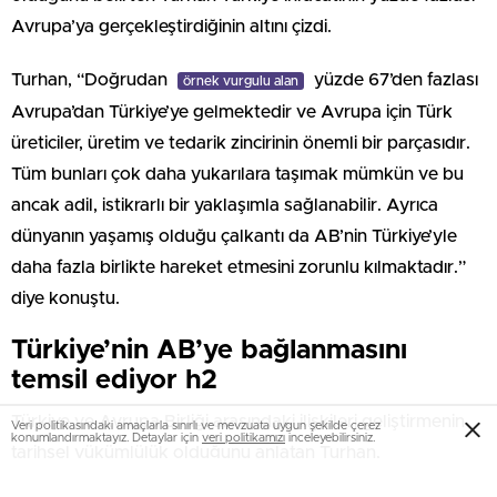
Avrupa’ya gerçekleştirdiğinin altını çizdi.
Turhan, “Doğrudan
yüzde 67’den fazlası
örnek vurgulu alan
Avrupa’dan Türkiye’ye gelmektedir ve Avrupa için Türk
üreticiler, üretim ve tedarik zincirinin önemli bir parçasıdır.
Tüm bunları çok daha yukarılara taşımak mümkün ve bu
ancak adil, istikrarlı bir yaklaşımla sağlanabilir. Ayrıca
dünyanın yaşamış olduğu çalkantı da AB’nin Türkiye’yle
daha fazla birlikte hareket etmesini zorunlu kılmaktadır.”
diye konuştu.
Türkiye’nin AB’ye bağlanmasını
temsil ediyor h2
Türkiye ve Avrupa Birliği arasındaki ilişkileri geliştirmenin
Veri politikasındaki amaçlarla sınırlı ve mevzuata uygun şekilde çerez
konumlandırmaktayız. Detaylar için
veri politikamızı
inceleyebilirsiniz.
tarihsel yükümlülük olduğunu anlatan Turhan,
temeli atılacak demiryolu hattının AB ile
örnek vurgulu yazı