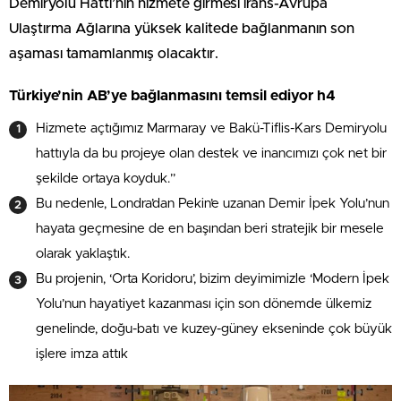
Demiryolu Hattı’nın hizmete girmesi irans-Avrupa
Ulaştırma Ağlarına yüksek kalitede bağlanmanın son
aşaması tamamlanmış olacaktır.
Türkiye’nin AB’ye bağlanmasını temsil ediyor h4
Hizmete açtığımız Marmaray ve Bakü-Tiflis-Kars Demiryolu
hattıyla da bu projeye olan destek ve inancımızı çok net bir
şekilde ortaya koyduk.”
Bu nedenle, Londra’dan Pekin’e uzanan Demir İpek Yolu’nun
hayata geçmesine de en başından beri stratejik bir mesele
olarak yaklaştık.
Bu projenin, ‘Orta Koridoru’, bizim deyimimizle ‘Modern İpek
Yolu’nun hayatiyet kazanması için son dönemde ülkemiz
genelinde, doğu-batı ve kuzey-güney ekseninde çok büyük
işlere imza attık