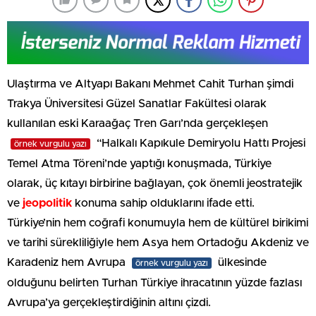
Ulaştırma ve Altyapı Bakanı Mehmet Cahit Turhan şimdi
Trakya Üniversitesi Güzel Sanatlar Fakültesi olarak
kullanılan eski Karaağaç Tren Garı’nda gerçekleşen
“Halkalı Kapıkule Demiryolu Hattı Projesi
örnek vurgulu yazı
Temel Atma Töreni’nde yaptığı konuşmada, Türkiye
olarak, üç kıtayı birbirine bağlayan, çok önemli jeostratejik
ve
jeopolitik
konuma sahip olduklarını ifade etti.
Türkiye’nin hem coğrafi konumuyla hem de kültürel birikimi
ve tarihi sürekliliğiyle hem Asya hem Ortadoğu Akdeniz ve
Karadeniz hem Avrupa
ülkesinde
örnek vurgulu yazı
olduğunu belirten Turhan Türkiye ihracatının yüzde fazlası
Avrupa’ya gerçekleştirdiğinin altını çizdi.