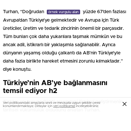
Turhan, “Doğrudan
yüzde 67’den fazlası
örnek vurgulu alan
Avrupa’dan Türkiye’ye gelmektedir ve Avrupa için Türk
üreticiler, üretim ve tedarik zincirinin önemli bir parçasıdır.
Tüm bunları çok daha yukarılara taşımak mümkün ve bu
ancak adil, istikrarlı bir yaklaşımla sağlanabilir. Ayrıca
dünyanın yaşamış olduğu çalkantı da AB’nin Türkiye’yle
daha fazla birlikte hareket etmesini zorunlu kılmaktadır.”
diye konuştu.
Türkiye’nin AB’ye bağlanmasını
temsil ediyor h2
Türkiye ve Avrupa Birliği arasındaki ilişkileri geliştirmenin
Veri politikasındaki amaçlarla sınırlı ve mevzuata uygun şekilde çerez
konumlandırmaktayız. Detaylar için
veri politikamızı
inceleyebilirsiniz.
tarihsel yükümlülük olduğunu anlatan Turhan,
temeli atılacak demiryolu hattının AB ile
örnek vurgulu yazı
ilişkileri daha güçlendireceğini vurguladı. Halkalı-Kapıkule