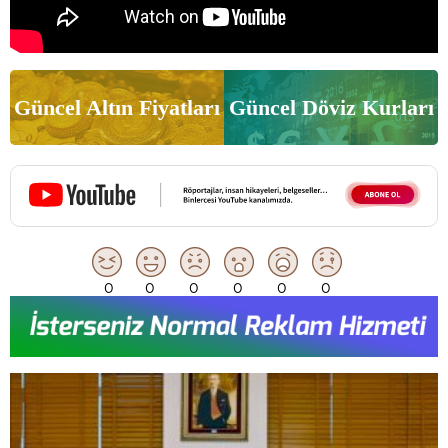
Güncel Altın Fiyatları
Güncel Döviz Kurları
0
0
0
0
0
0