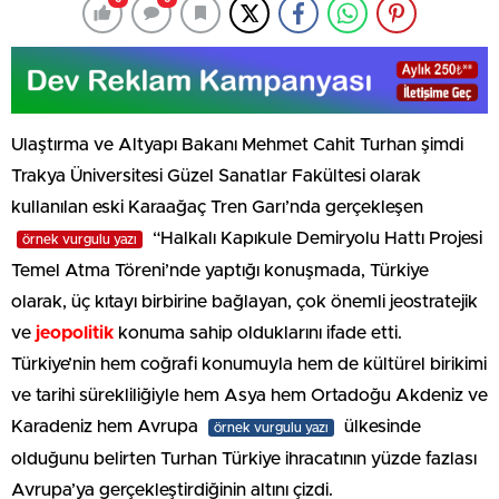
Ulaştırma ve Altyapı Bakanı Mehmet Cahit Turhan şimdi
Trakya Üniversitesi Güzel Sanatlar Fakültesi olarak
kullanılan eski Karaağaç Tren Garı’nda gerçekleşen
“Halkalı Kapıkule Demiryolu Hattı Projesi
örnek vurgulu yazı
Temel Atma Töreni’nde yaptığı konuşmada, Türkiye
olarak, üç kıtayı birbirine bağlayan, çok önemli jeostratejik
ve
jeopolitik
konuma sahip olduklarını ifade etti.
Türkiye’nin hem coğrafi konumuyla hem de kültürel birikimi
ve tarihi sürekliliğiyle hem Asya hem Ortadoğu Akdeniz ve
Karadeniz hem Avrupa
ülkesinde
örnek vurgulu yazı
olduğunu belirten Turhan Türkiye ihracatının yüzde fazlası
Avrupa’ya gerçekleştirdiğinin altını çizdi.