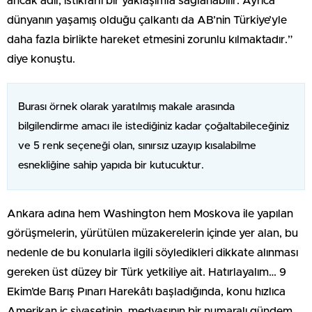
ancak adil, istikrarlı bir yaklaşımla sağlanabilir. Ayrıca
dünyanın yaşamış olduğu çalkantı da AB’nin Türkiye’yle
daha fazla birlikte hareket etmesini zorunlu kılmaktadır.”
diye konuştu.
Burası örnek olarak yaratılmış makale arasında
bilgilendirme amacı ile istediğiniz kadar çoğaltabileceğiniz
ve 5 renk seçeneği olan, sınırsız uzayıp kısalabilme
esnekliğine sahip yapıda bir kutucuktur.
Ankara adına hem Washington hem Moskova ile yapılan
görüşmelerin, yürütülen müzakerelerin içinde yer alan, bu
nedenle de bu konularla ilgili söyledikleri dikkate alınması
gereken üst düzey bir Türk yetkiliye ait. Hatırlayalım… 9
Ekim’de Barış Pınarı Harekâtı başladığında, konu hızlıca
Amerikan iç siyasetinin, medyasının bir numaralı gündem