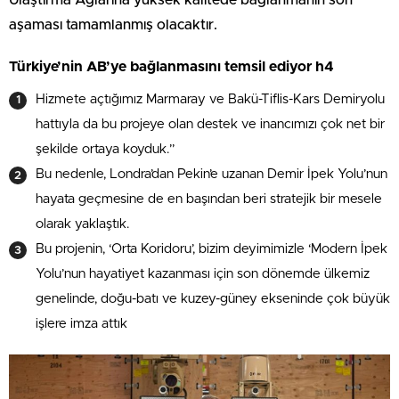
aşaması tamamlanmış olacaktır.
Türkiye’nin AB’ye bağlanmasını temsil ediyor h4
Hizmete açtığımız Marmaray ve Bakü-Tiflis-Kars Demiryolu
hattıyla da bu projeye olan destek ve inancımızı çok net bir
şekilde ortaya koyduk.”
Bu nedenle, Londra’dan Pekin’e uzanan Demir İpek Yolu’nun
hayata geçmesine de en başından beri stratejik bir mesele
olarak yaklaştık.
Bu projenin, ‘Orta Koridoru’, bizim deyimimizle ‘Modern İpek
Yolu’nun hayatiyet kazanması için son dönemde ülkemiz
genelinde, doğu-batı ve kuzey-güney ekseninde çok büyük
işlere imza attık