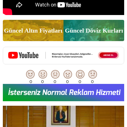
Güncel Altın Fiyatları
Güncel Döviz Kurları
0
0
0
0
0
0