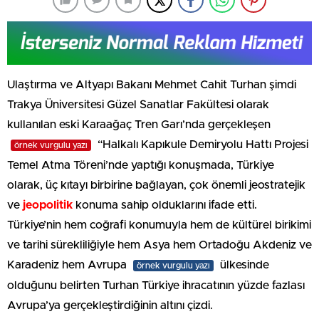
Ulaştırma ve Altyapı Bakanı Mehmet Cahit Turhan şimdi
Trakya Üniversitesi Güzel Sanatlar Fakültesi olarak
kullanılan eski Karaağaç Tren Garı’nda gerçekleşen
“Halkalı Kapıkule Demiryolu Hattı Projesi
örnek vurgulu yazı
Temel Atma Töreni’nde yaptığı konuşmada, Türkiye
olarak, üç kıtayı birbirine bağlayan, çok önemli jeostratejik
ve
jeopolitik
konuma sahip olduklarını ifade etti.
Türkiye’nin hem coğrafi konumuyla hem de kültürel birikimi
ve tarihi sürekliliğiyle hem Asya hem Ortadoğu Akdeniz ve
Karadeniz hem Avrupa
ülkesinde
örnek vurgulu yazı
olduğunu belirten Turhan Türkiye ihracatının yüzde fazlası
Avrupa’ya gerçekleştirdiğinin altını çizdi.