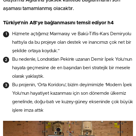
aşaması tamamlanmış olacaktır.
Türkiye’nin AB’ye bağlanmasını temsil ediyor h4
Hizmete açtığımız Marmaray ve Bakü-Tiflis-Kars Demiryolu
hattıyla da bu projeye olan destek ve inancımızı çok net bir
şekilde ortaya koyduk.”
Bu nedenle, Londra’dan Pekin’e uzanan Demir İpek Yolu’nun
hayata geçmesine de en başından beri stratejik bir mesele
olarak yaklaştık.
Bu projenin, ‘Orta Koridoru’, bizim deyimimizle ‘Modern İpek
Yolu’nun hayatiyet kazanması için son dönemde ülkemiz
genelinde, doğu-batı ve kuzey-güney ekseninde çok büyük
işlere imza attık