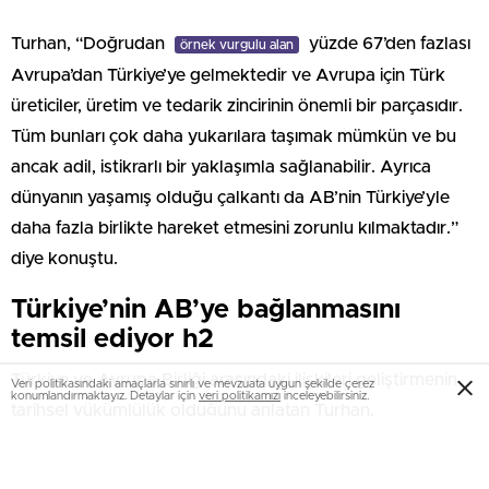
Turhan, “Doğrudan
yüzde 67’den fazlası
örnek vurgulu alan
Avrupa’dan Türkiye’ye gelmektedir ve Avrupa için Türk
üreticiler, üretim ve tedarik zincirinin önemli bir parçasıdır.
Tüm bunları çok daha yukarılara taşımak mümkün ve bu
ancak adil, istikrarlı bir yaklaşımla sağlanabilir. Ayrıca
dünyanın yaşamış olduğu çalkantı da AB’nin Türkiye’yle
daha fazla birlikte hareket etmesini zorunlu kılmaktadır.”
diye konuştu.
Türkiye’nin AB’ye bağlanmasını
temsil ediyor h2
Türkiye ve Avrupa Birliği arasındaki ilişkileri geliştirmenin
Veri politikasındaki amaçlarla sınırlı ve mevzuata uygun şekilde çerez
konumlandırmaktayız. Detaylar için
veri politikamızı
inceleyebilirsiniz.
tarihsel yükümlülük olduğunu anlatan Turhan,
temeli atılacak demiryolu hattının AB ile
örnek vurgulu yazı
ilişkileri daha güçlendireceğini vurguladı. Halkalı-Kapıkule