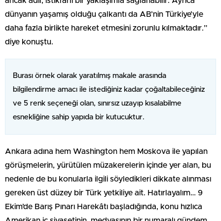
ancak adil, istikrarlı bir yaklaşımla sağlanabilir. Ayrıca
dünyanın yaşamış olduğu çalkantı da AB’nin Türkiye’yle
daha fazla birlikte hareket etmesini zorunlu kılmaktadır.”
diye konuştu.
Burası örnek olarak yaratılmış makale arasında
bilgilendirme amacı ile istediğiniz kadar çoğaltabileceğiniz
ve 5 renk seçeneği olan, sınırsız uzayıp kısalabilme
esnekliğine sahip yapıda bir kutucuktur.
Ankara adına hem Washington hem Moskova ile yapılan
görüşmelerin, yürütülen müzakerelerin içinde yer alan, bu
nedenle de bu konularla ilgili söyledikleri dikkate alınması
gereken üst düzey bir Türk yetkiliye ait. Hatırlayalım… 9
Ekim’de Barış Pınarı Harekâtı başladığında, konu hızlıca
Amerikan iç siyasetinin, medyasının bir numaralı gündem