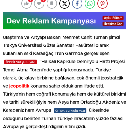
Ulaştırma ve Altyapı Bakanı Mehmet Cahit Turhan şimdi
Trakya Üniversitesi Güzel Sanatlar Fakültesi olarak
kullanılan eski Karaağaç Tren Garı’nda gerçekleşen
“Halkalı Kapıkule Demiryolu Hattı Projesi
örnek vurgulu yazı
Temel Atma Töreni’nde yaptığı konuşmada, Türkiye
olarak, üç kıtayı birbirine bağlayan, çok önemli jeostratejik
ve
jeopolitik
konuma sahip olduklarını ifade etti.
Türkiye’nin hem coğrafi konumuyla hem de kültürel birikimi
ve tarihi sürekliliğiyle hem Asya hem Ortadoğu Akdeniz ve
Karadeniz hem Avrupa
ülkesinde
örnek vurgulu yazı
olduğunu belirten Turhan Türkiye ihracatının yüzde fazlası
Avrupa’ya gerçekleştirdiğinin altını çizdi.