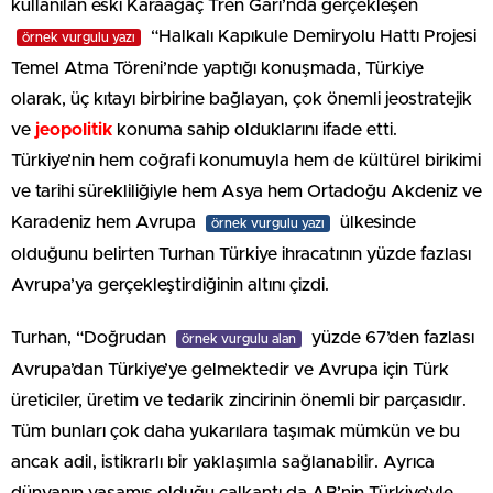
kullanılan eski Karaağaç Tren Garı’nda gerçekleşen
“Halkalı Kapıkule Demiryolu Hattı Projesi
örnek vurgulu yazı
Temel Atma Töreni’nde yaptığı konuşmada, Türkiye
olarak, üç kıtayı birbirine bağlayan, çok önemli jeostratejik
ve
jeopolitik
konuma sahip olduklarını ifade etti.
Türkiye’nin hem coğrafi konumuyla hem de kültürel birikimi
ve tarihi sürekliliğiyle hem Asya hem Ortadoğu Akdeniz ve
Karadeniz hem Avrupa
ülkesinde
örnek vurgulu yazı
olduğunu belirten Turhan Türkiye ihracatının yüzde fazlası
Avrupa’ya gerçekleştirdiğinin altını çizdi.
Turhan, “Doğrudan
yüzde 67’den fazlası
örnek vurgulu alan
Avrupa’dan Türkiye’ye gelmektedir ve Avrupa için Türk
üreticiler, üretim ve tedarik zincirinin önemli bir parçasıdır.
Tüm bunları çok daha yukarılara taşımak mümkün ve bu
ancak adil, istikrarlı bir yaklaşımla sağlanabilir. Ayrıca
dünyanın yaşamış olduğu çalkantı da AB’nin Türkiye’yle