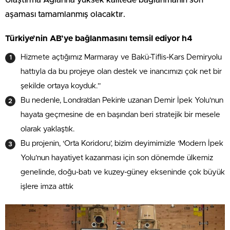
aşaması tamamlanmış olacaktır.
Türkiye’nin AB’ye bağlanmasını temsil ediyor h4
Hizmete açtığımız Marmaray ve Bakü-Tiflis-Kars Demiryolu
hattıyla da bu projeye olan destek ve inancımızı çok net bir
şekilde ortaya koyduk.”
Bu nedenle, Londra’dan Pekin’e uzanan Demir İpek Yolu’nun
hayata geçmesine de en başından beri stratejik bir mesele
olarak yaklaştık.
Bu projenin, ‘Orta Koridoru’, bizim deyimimizle ‘Modern İpek
Yolu’nun hayatiyet kazanması için son dönemde ülkemiz
genelinde, doğu-batı ve kuzey-güney ekseninde çok büyük
işlere imza attık