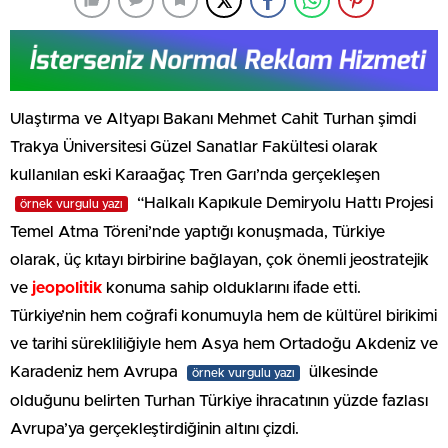
Ulaştırma ve Altyapı Bakanı Mehmet Cahit Turhan şimdi
Trakya Üniversitesi Güzel Sanatlar Fakültesi olarak
kullanılan eski Karaağaç Tren Garı’nda gerçekleşen
“Halkalı Kapıkule Demiryolu Hattı Projesi
örnek vurgulu yazı
Temel Atma Töreni’nde yaptığı konuşmada, Türkiye
olarak, üç kıtayı birbirine bağlayan, çok önemli jeostratejik
ve
jeopolitik
konuma sahip olduklarını ifade etti.
Türkiye’nin hem coğrafi konumuyla hem de kültürel birikimi
ve tarihi sürekliliğiyle hem Asya hem Ortadoğu Akdeniz ve
Karadeniz hem Avrupa
ülkesinde
örnek vurgulu yazı
olduğunu belirten Turhan Türkiye ihracatının yüzde fazlası
Avrupa’ya gerçekleştirdiğinin altını çizdi.