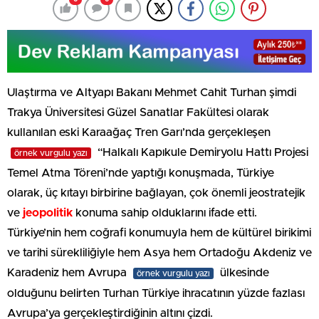
Ulaştırma ve Altyapı Bakanı Mehmet Cahit Turhan şimdi
Trakya Üniversitesi Güzel Sanatlar Fakültesi olarak
kullanılan eski Karaağaç Tren Garı’nda gerçekleşen
“Halkalı Kapıkule Demiryolu Hattı Projesi
örnek vurgulu yazı
Temel Atma Töreni’nde yaptığı konuşmada, Türkiye
olarak, üç kıtayı birbirine bağlayan, çok önemli jeostratejik
ve
jeopolitik
konuma sahip olduklarını ifade etti.
Türkiye’nin hem coğrafi konumuyla hem de kültürel birikimi
ve tarihi sürekliliğiyle hem Asya hem Ortadoğu Akdeniz ve
Karadeniz hem Avrupa
ülkesinde
örnek vurgulu yazı
olduğunu belirten Turhan Türkiye ihracatının yüzde fazlası
Avrupa’ya gerçekleştirdiğinin altını çizdi.