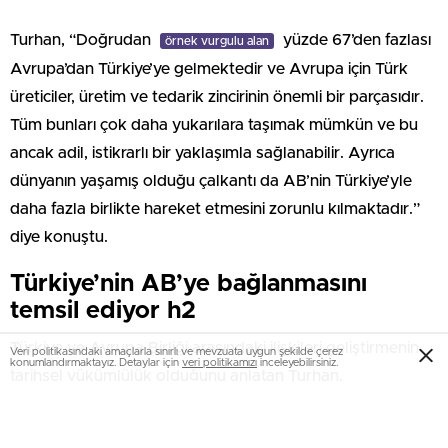
Turhan, “Doğrudan
yüzde 67’den fazlası
örnek vurgulu alan
Avrupa’dan Türkiye’ye gelmektedir ve Avrupa için Türk
üreticiler, üretim ve tedarik zincirinin önemli bir parçasıdır.
Tüm bunları çok daha yukarılara taşımak mümkün ve bu
ancak adil, istikrarlı bir yaklaşımla sağlanabilir. Ayrıca
dünyanın yaşamış olduğu çalkantı da AB’nin Türkiye’yle
daha fazla birlikte hareket etmesini zorunlu kılmaktadır.”
diye konuştu.
Türkiye’nin AB’ye bağlanmasını
temsil ediyor h2
Türkiye ve Avrupa Birliği arasındaki ilişkileri geliştirmenin
Veri politikasındaki amaçlarla sınırlı ve mevzuata uygun şekilde çerez
konumlandırmaktayız. Detaylar için
veri politikamızı
inceleyebilirsiniz.
tarihsel yükümlülük olduğunu anlatan Turhan,
temeli atılacak demiryolu hattının AB ile
örnek vurgulu yazı
ilişkileri daha güçlendireceğini vurguladı. Halkalı-Kapıkule