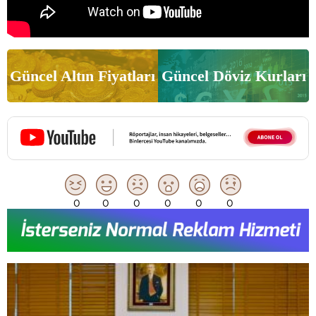
Güncel Altın Fiyatları
Güncel Döviz Kurları
0
0
0
0
0
0