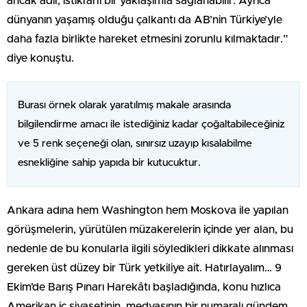
ancak adil, istikrarlı bir yaklaşımla sağlanabilir. Ayrıca
dünyanın yaşamış olduğu çalkantı da AB’nin Türkiye’yle
daha fazla birlikte hareket etmesini zorunlu kılmaktadır.”
diye konuştu.
Burası örnek olarak yaratılmış makale arasında
bilgilendirme amacı ile istediğiniz kadar çoğaltabileceğiniz
ve 5 renk seçeneği olan, sınırsız uzayıp kısalabilme
esnekliğine sahip yapıda bir kutucuktur.
Ankara adına hem Washington hem Moskova ile yapılan
görüşmelerin, yürütülen müzakerelerin içinde yer alan, bu
nedenle de bu konularla ilgili söyledikleri dikkate alınması
gereken üst düzey bir Türk yetkiliye ait. Hatırlayalım… 9
Ekim’de Barış Pınarı Harekâtı başladığında, konu hızlıca
Amerikan iç siyasetinin, medyasının bir numaralı gündem