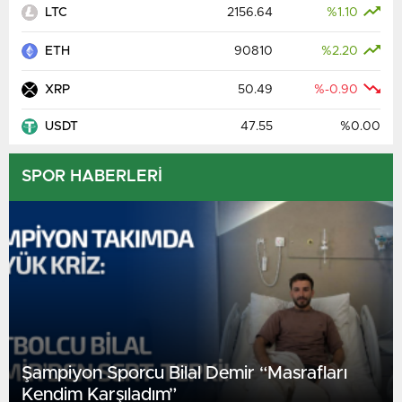
LTC
2156.64
%1.10
ETH
90810
%2.20
XRP
50.49
%-0.90
USDT
47.55
%0.00
SPOR HABERLERİ
Şampiyon Sporcu Bilal Demir “Masrafları
Kendim Karşıladım”