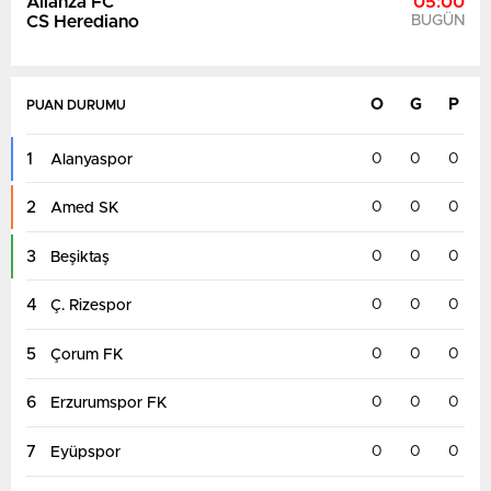
Alianza FC
05:00
CS Herediano
BUGÜN
O
G
P
PUAN DURUMU
1
0
0
0
Alanyaspor
2
0
0
0
Amed SK
3
0
0
0
Beşiktaş
4
0
0
0
Ç. Rizespor
5
0
0
0
Çorum FK
6
0
0
0
Erzurumspor FK
7
0
0
0
Eyüpspor