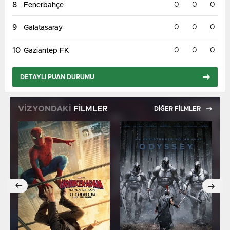
8
0
0
0
Fenerbahçe
9
0
0
0
Galatasaray
10
0
0
0
Gaziantep FK
DETAYLI PUAN DURUMU
VİZYONDAKİ
FİLMLER
DİĞER FİLMLER