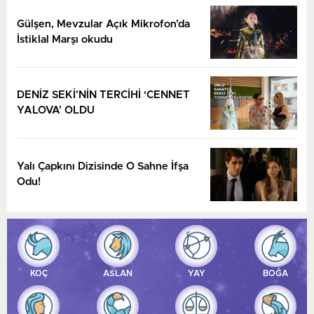
Gülşen, Mevzular Açık Mikrofon’da
İstiklal Marşı okudu
DENİZ SEKİ’NİN TERCİHİ ‘CENNET
YALOVA’ OLDU
Yalı Çapkını Dizisinde O Sahne İfşa
Odu!
KOÇ
ASLAN
YAY
BOĞA