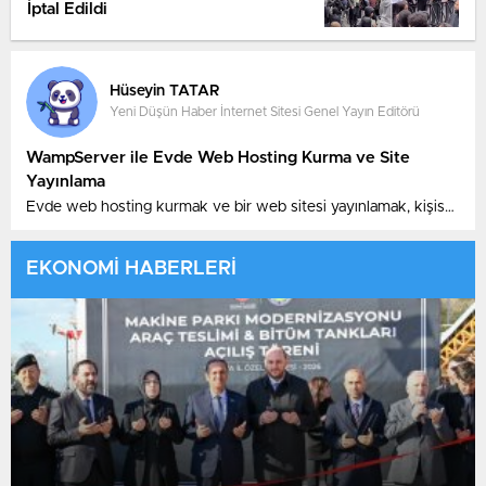
İptal Edildi
Hüseyin TATAR
Yeni Düşün Haber İnternet Sitesi Genel Yayın Editörü
WampServer ile Evde Web Hosting Kurma ve Site
Yayınlama
Evde web hosting kurmak ve bir web sitesi yayınlamak, kişisel
veya küçük işletme projeleri için maliyeti düşürmek ve daha
fazla kontrol sağlamak isteyenler için ideal bir çözümdür.
EKONOMİ HABERLERİ