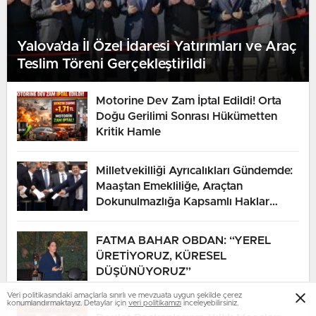
Yalova’da İl Özel İdaresi Yatırımları ve Araç
Teslim Töreni Gerçekleştirildi
Motorine Dev Zam İptal Edildi! Orta
Doğu Gerilimi Sonrası Hükümetten
Kritik Hamle
Milletvekilliği Ayrıcalıkları Gündemde:
Maaştan Emekliliğe, Araçtan
Dokunulmazlığa Kapsamlı Haklar
Listesi
FATMA BAHAR OBDAN: “YEREL
ÜRETİYORUZ, KÜRESEL
DÜŞÜNÜYORUZ”
Veri politikasındaki amaçlarla sınırlı ve mevzuata uygun şekilde çerez
konumlandırmaktayız. Detaylar için
veri politikamızı
inceleyebilirsiniz.