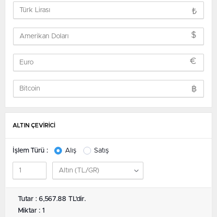
₺
$
€
฿
ALTIN ÇEVİRİCİ
İşlem Türü :
Alış
Satış
Tutar : 6,567.88 TL'dir.
Miktar : 1