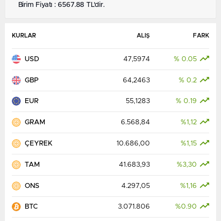
Birim Fiyatı : 6567.88 TL'dir.
KURLAR
ALIŞ
FARK
USD
47,5974
% 0.05
GBP
64,2463
% 0.2
EUR
55,1283
% 0.19
GRAM
6.568,84
%1,12
ÇEYREK
10.686,00
%1,15
TAM
41.683,93
%3,30
ONS
4.297,05
%1,16
BTC
3.071.806
%0.90