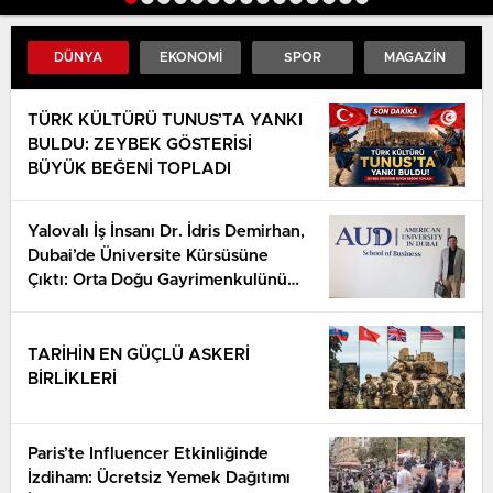
DESTEK
DÜNYA
EKONOMI
SPOR
MAGAZIN
TÜRK KÜLTÜRÜ TUNUS’TA YANKI
BULDU: ZEYBEK GÖSTERİSİ
BÜYÜK BEĞENİ TOPLADI
Yalovalı İş İnsanı Dr. İdris Demirhan,
Dubai’de Üniversite Kürsüsüne
Çıktı: Orta Doğu Gayrimenkulünü
Anlattı
TARİHİN EN GÜÇLÜ ASKERİ
BİRLİKLERİ
Paris’te Influencer Etkinliğinde
İzdiham: Ücretsiz Yemek Dağıtımı