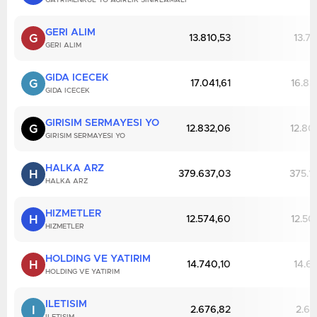
GAYRIMENKUL YO AGIRLIK SINIRLAMALI
GERI ALIM
G
13.810,53
13.71
GERI ALIM
GIDA ICECEK
G
17.041,61
16.85
GIDA ICECEK
GIRISIM SERMAYESI YO
G
12.832,06
12.80
GIRISIM SERMAYESI YO
HALKA ARZ
H
379.637,03
375.15
HALKA ARZ
HIZMETLER
H
12.574,60
12.50
HIZMETLER
HOLDING VE YATIRIM
H
14.740,10
14.65
HOLDING VE YATIRIM
ILETISIM
I
2.676,82
2.65