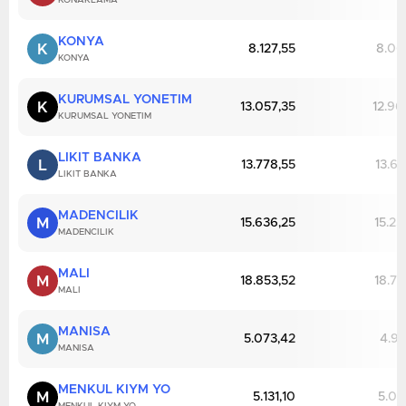
KONAKLAMA
KONYA
K
8.127,55
8.06
KONYA
KURUMSAL YONETIM
K
13.057,35
12.96
KURUMSAL YONETIM
LIKIT BANKA
L
13.778,55
13.68
LIKIT BANKA
MADENCILIK
M
15.636,25
15.25
MADENCILIK
MALI
M
18.853,52
18.76
MALI
MANISA
M
5.073,42
4.95
MANISA
MENKUL KIYM YO
M
5.131,10
5.05