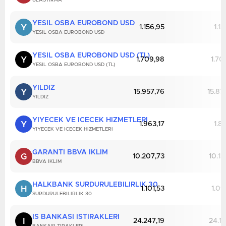
ULASTIRMA
YESIL OSBA EUROBOND USD
Y
1.156,95
1.1
YESIL OSBA EUROBOND USD
YESIL OSBA EUROBOND USD (TL)
Y
1.709,98
1.70
YESIL OSBA EUROBOND USD (TL)
YILDIZ
Y
15.957,76
15.87
YILDIZ
YIYECEK VE ICECEK HIZMETLERI
Y
1.963,17
1.8
YIYECEK VE ICECEK HIZMETLERI
GARANTI BBVA IKLIM
G
10.207,73
10.13
BBVA IKLIM
HALKBANK SURDURULEBILIRLIK 30
H
1.101,53
1.09
SURDURULEBILIRLIK 30
IS BANKASI ISTIRAKLERI
I
24.247,19
24.15