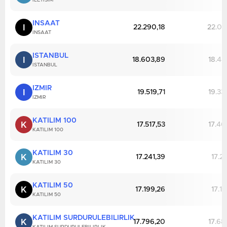
ILETISIM
INSAAT
I
22.290,18
22.01
INSAAT
ISTANBUL
I
18.603,89
18.48
ISTANBUL
IZMIR
I
19.519,71
19.33
IZMIR
KATILIM 100
K
17.517,53
17.46
KATILIM 100
KATILIM 30
K
17.241,39
17.2
KATILIM 30
KATILIM 50
K
17.199,26
17.1
KATILIM 50
KATILIM SURDURULEBILIRLIK
K
17.796,20
17.68