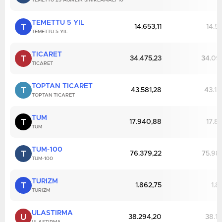
TEMETTU 25 AGIRLIK SINIRLAMALI 10
TEMETTU 5 YIL
T
14.653,11
14.5
TEMETTU 5 YIL
TICARET
T
34.475,23
34.09
TICARET
TOPTAN TICARET
T
43.581,28
43.13
TOPTAN TICARET
TUM
T
17.940,88
17.8
TUM
TUM-100
T
76.379,22
75.98
TUM-100
TURIZM
T
1.862,75
1.8
TURIZM
ULASTIRMA
U
38.294,20
38.15