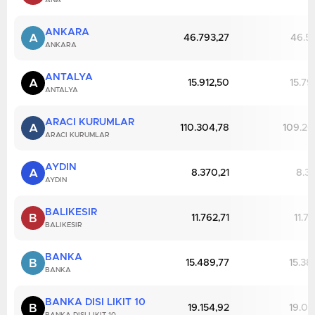
ANA
ANKARA
A
46.793,27
46.55
ANKARA
ANTALYA
A
15.912,50
15.79
ANTALYA
ARACI KURUMLAR
A
110.304,78
109.26
ARACI KURUMLAR
AYDIN
A
8.370,21
8.31
AYDIN
BALIKESIR
B
11.762,71
11.7
BALIKESIR
BANKA
B
15.489,77
15.38
BANKA
BANKA DISI LIKIT 10
B
19.154,92
19.02