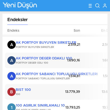
Endeksler
Endeks
Son
En D
AK PORTFOY BUYUYEN SIRKETLER
A
2.519,21
2.50
PORTFOY BUYUYEN SIRKETLER
AK PORTFOY DEGER ODAKLI 100
A
1.690,16
1.68
PORTFOY DEGER ODLI 100
AK PORTFOY SABANCI TOPLULUGU SIRKETLERI
A
1.514,81
1.50
PORTFOY SABANCI TOPLULUGU SIRKETLERI
BIST 100
B
13.779,39
13.69
100
100 AGIRLIK SINIRLAMALI 10
1
13.793,25
13.7