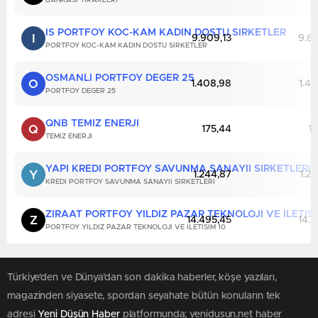
BANKASI TIRAKLERI
IS PORTFOY KOC-KAM KADIN DOSTU SIRKETLER
I
9.909,13
9.84
PORTFOY KOC-KAM KADIN DOSTU SIRKETLER
OSMANLI PORTFOY DEGER 25
O
1.408,98
1.40
PORTFOY DEGER 25
QNB TEMIZ ENERJI
Q
175,44
17
TEMIZ ENERJI
YAPI KREDI PORTFOY SAVUNMA SANAYII SIRKETLERI
Y
1.244,87
1.23
KREDI PORTFOY SAVUNMA SANAYII SIRKETLERI
ZIRAAT PORTFOY YILDIZ PAZAR TEKNOLOJI VE ILETISI
Z
14.495,45
14.3
PORTFOY YILDIZ PAZAR TEKNOLOJI VE ILETISIM 10
Türkiye'den ve Dünya’dan son dakika haberler, köşe yazıları,
magazinden siyasete, spordan seyahate bütün konuların tek
adresi
Yeni Düşün Haber
platformunda; yenidusun.net haber