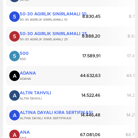
50-30
50-30 AGIRLIK SINIRLAMALI 10
5
8.830,45
8.78
50-30 AGIRLIK SINIRLAMALI 10
50-30 AGIRLIK SINIRLAMALI 25
5
8.888,20
8.84
50-30 AGIRLIK SINIRLAMALI 25
500
5
17.589,91
17.49
500
ADANA
A
44.632,63
44.15
ADANA
ALTIN TAHVILI
A
14.522,46
14.27
ALTIN TAHVILI
ALTINA DAYALI KIRA SERTIFIKASI
A
14.446,48
14.25
ALTINA DAYALI KIRA SERTIFIKASI
ANA
A
67.081,06
66.78