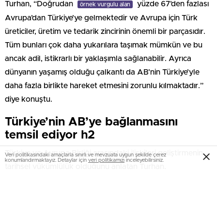
Turhan, “Doğrudan
yüzde 67’den fazlası
örnek vurgulu alan
Avrupa’dan Türkiye’ye gelmektedir ve Avrupa için Türk
üreticiler, üretim ve tedarik zincirinin önemli bir parçasıdır.
Tüm bunları çok daha yukarılara taşımak mümkün ve bu
ancak adil, istikrarlı bir yaklaşımla sağlanabilir. Ayrıca
dünyanın yaşamış olduğu çalkantı da AB’nin Türkiye’yle
daha fazla birlikte hareket etmesini zorunlu kılmaktadır.”
diye konuştu.
Türkiye’nin AB’ye bağlanmasını
temsil ediyor h2
Türkiye ve Avrupa Birliği arasındaki ilişkileri geliştirmenin
Veri politikasındaki amaçlarla sınırlı ve mevzuata uygun şekilde çerez
konumlandırmaktayız. Detaylar için
veri politikamızı
inceleyebilirsiniz.
tarihsel yükümlülük olduğunu anlatan Turhan,
temeli atılacak demiryolu hattının AB ile
örnek vurgulu yazı
ilişkileri daha güçlendireceğini vurguladı. Halkalı-Kapıkule
demiryolu hattının hizmete girmesi ile Trans-Avrupa