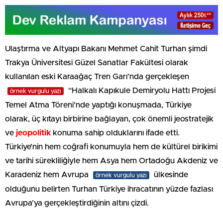
Ulaştırma ve Altyapı Bakanı Mehmet Cahit Turhan şimdi
Trakya Üniversitesi Güzel Sanatlar Fakültesi olarak
kullanılan eski Karaağaç Tren Garı’nda gerçekleşen
“Halkalı Kapıkule Demiryolu Hattı Projesi
örnek vurgulu yazı
Temel Atma Töreni’nde yaptığı konuşmada, Türkiye
olarak, üç kıtayı birbirine bağlayan, çok önemli jeostratejik
ve
jeopolitik
konuma sahip olduklarını ifade etti.
Türkiye’nin hem coğrafi konumuyla hem de kültürel birikimi
ve tarihi sürekliliğiyle hem Asya hem Ortadoğu Akdeniz ve
Karadeniz hem Avrupa
ülkesinde
örnek vurgulu yazı
olduğunu belirten Turhan Türkiye ihracatının yüzde fazlası
Avrupa’ya gerçekleştirdiğinin altını çizdi.