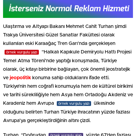
Ulaştırma ve Altyapı Bakanı Mehmet Cahit Turhan şimdi
Trakya Üniversitesi Güzel Sanatlar Fakültesi olarak
kullanılan eski Karaağaç Tren Garı’nda gerçekleşen
“Halkalı Kapıkule Demiryolu Hattı Projesi
örnek vurgulu yazı
Temel Atma Töreni’nde yaptığı konuşmada, Türkiye
olarak, üç kıtayı birbirine bağlayan, çok önemli jeostratejik
ve
jeopolitik
konuma sahip olduklarını ifade etti.
Türkiye’nin hem coğrafi konumuyla hem de kültürel birikimi
ve tarihi sürekliliğiyle hem Asya hem Ortadoğu Akdeniz ve
Karadeniz hem Avrupa
ülkesinde
örnek vurgulu yazı
olduğunu belirten Turhan Türkiye ihracatının yüzde fazlası
Avrupa’ya gerçekleştirdiğinin altını çizdi.
Turhan, “Doğrudan
yüzde 67’den fazlası
örnek vurgulu alan