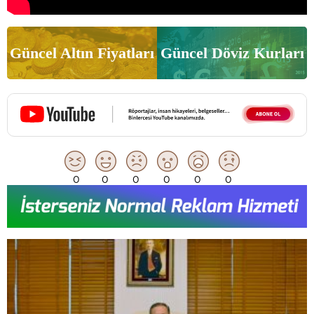
Güncel Altın Fiyatları
Güncel Döviz Kurları
0
0
0
0
0
0