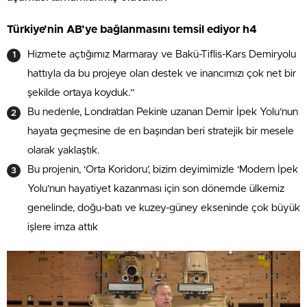
Türkiye’nin AB’ye bağlanmasını temsil ediyor h4
Hizmete açtığımız Marmaray ve Bakü-Tiflis-Kars Demiryolu
hattıyla da bu projeye olan destek ve inancımızı çok net bir
şekilde ortaya koyduk.”
Bu nedenle, Londra’dan Pekin’e uzanan Demir İpek Yolu’nun
hayata geçmesine de en başından beri stratejik bir mesele
olarak yaklaştık.
Bu projenin, ‘Orta Koridoru’, bizim deyimimizle ‘Modern İpek
Yolu’nun hayatiyet kazanması için son dönemde ülkemiz
genelinde, doğu-batı ve kuzey-güney ekseninde çok büyük
işlere imza attık