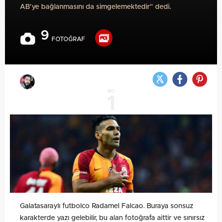
AB’ye bağlanmasını da simgelemektedir" dedi.
9
FOTOĞRAF
NO
1
Galatasaraylı futbolco Radamel Falcao. Buraya sonsuz
karakterde yazı gelebilir, bu alan fotoğrafa aittir ve sınırsız