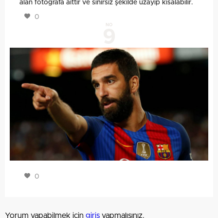
alan fotoğrafa aittir ve sınırsız şekilde uzayıp kısalabilir.
0
NO
9
0
Yorum yapabilmek için
giriş
yapmalısınız.