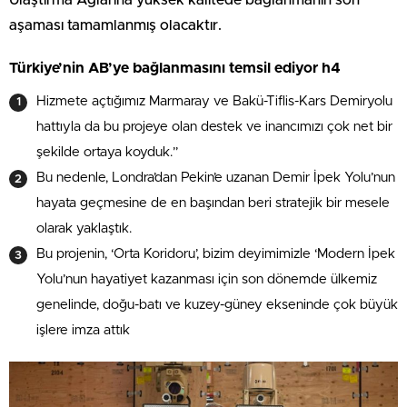
aşaması tamamlanmış olacaktır.
Türkiye’nin AB’ye bağlanmasını temsil ediyor h4
Hizmete açtığımız Marmaray ve Bakü-Tiflis-Kars Demiryolu
hattıyla da bu projeye olan destek ve inancımızı çok net bir
şekilde ortaya koyduk.”
Bu nedenle, Londra’dan Pekin’e uzanan Demir İpek Yolu’nun
hayata geçmesine de en başından beri stratejik bir mesele
olarak yaklaştık.
Bu projenin, ‘Orta Koridoru’, bizim deyimimizle ‘Modern İpek
Yolu’nun hayatiyet kazanması için son dönemde ülkemiz
genelinde, doğu-batı ve kuzey-güney ekseninde çok büyük
işlere imza attık