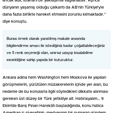
ancak adil, istikrarlı bir yaklaşımla sağlanabilir. Ayrıca
dünyanın yaşamış olduğu çalkantı da AB’nin Türkiye’yle
daha fazla birlikte hareket etmesini zorunlu kılmaktadır.”
diye konuştu.
Burası örnek olarak yaratılmış makale arasında
bilgilendirme amacı ile istediğiniz kadar çoğaltabileceğiniz
ve 5 renk seçeneği olan, sınırsız uzayıp kısalabilme
esnekliğine sahip yapıda bir kutucuktur.
Ankara adına hem Washington hem Moskova ile yapılan
görüşmelerin, yürütülen müzakerelerin içinde yer alan, bu
nedenle de bu konularla ilgili söyledikleri dikkate alınması
gereken üst düzey bir Türk yetkiliye ait. Hatırlayalım… 9
Ekim’de Barış Pınarı Harekâtı başladığında, konu hızlıca
Amerikan iç siyasetinin, medyasının bir numaralı gündem