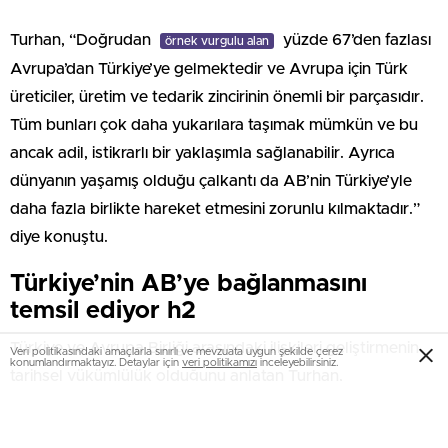
Turhan, “Doğrudan
yüzde 67’den fazlası
örnek vurgulu alan
Avrupa’dan Türkiye’ye gelmektedir ve Avrupa için Türk
üreticiler, üretim ve tedarik zincirinin önemli bir parçasıdır.
Tüm bunları çok daha yukarılara taşımak mümkün ve bu
ancak adil, istikrarlı bir yaklaşımla sağlanabilir. Ayrıca
dünyanın yaşamış olduğu çalkantı da AB’nin Türkiye’yle
daha fazla birlikte hareket etmesini zorunlu kılmaktadır.”
diye konuştu.
Türkiye’nin AB’ye bağlanmasını
temsil ediyor h2
Türkiye ve Avrupa Birliği arasındaki ilişkileri geliştirmenin
Veri politikasındaki amaçlarla sınırlı ve mevzuata uygun şekilde çerez
konumlandırmaktayız. Detaylar için
veri politikamızı
inceleyebilirsiniz.
tarihsel yükümlülük olduğunu anlatan Turhan,
temeli atılacak demiryolu hattının AB ile
örnek vurgulu yazı
ilişkileri daha güçlendireceğini vurguladı. Halkalı-Kapıkule