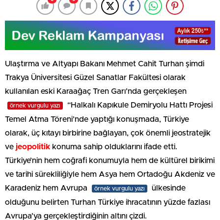
Ulaştırma ve Altyapı Bakanı Mehmet Cahit Turhan şimdi
Trakya Üniversitesi Güzel Sanatlar Fakültesi olarak
kullanılan eski Karaağaç Tren Garı’nda gerçekleşen
“Halkalı Kapıkule Demiryolu Hattı Projesi
örnek vurgulu yazı
Temel Atma Töreni’nde yaptığı konuşmada, Türkiye
olarak, üç kıtayı birbirine bağlayan, çok önemli jeostratejik
ve
jeopolitik
konuma sahip olduklarını ifade etti.
Türkiye’nin hem coğrafi konumuyla hem de kültürel birikimi
ve tarihi sürekliliğiyle hem Asya hem Ortadoğu Akdeniz ve
Karadeniz hem Avrupa
ülkesinde
örnek vurgulu yazı
olduğunu belirten Turhan Türkiye ihracatının yüzde fazlası
Avrupa’ya gerçekleştirdiğinin altını çizdi.