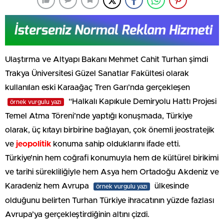
Ulaştırma ve Altyapı Bakanı Mehmet Cahit Turhan şimdi
Trakya Üniversitesi Güzel Sanatlar Fakültesi olarak
kullanılan eski Karaağaç Tren Garı’nda gerçekleşen
“Halkalı Kapıkule Demiryolu Hattı Projesi
örnek vurgulu yazı
Temel Atma Töreni’nde yaptığı konuşmada, Türkiye
olarak, üç kıtayı birbirine bağlayan, çok önemli jeostratejik
ve
jeopolitik
konuma sahip olduklarını ifade etti.
Türkiye’nin hem coğrafi konumuyla hem de kültürel birikimi
ve tarihi sürekliliğiyle hem Asya hem Ortadoğu Akdeniz ve
Karadeniz hem Avrupa
ülkesinde
örnek vurgulu yazı
olduğunu belirten Turhan Türkiye ihracatının yüzde fazlası
Avrupa’ya gerçekleştirdiğinin altını çizdi.