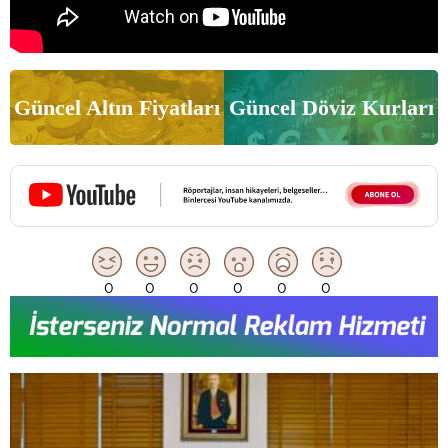
Güncel Altın Fiyatları
Güncel Döviz Kurları
0
0
0
0
0
0