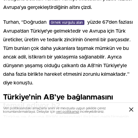
Avrupa’ya gerçekleştirdiğinin altını çizdi.
Turhan, “Doğrudan
yüzde 67’den fazlası
örnek vurgulu alan
Avrupa’dan Türkiye’ye gelmektedir ve Avrupa için Türk
üreticiler, üretim ve tedarik zincirinin önemli bir parçasıdır.
Tüm bunları çok daha yukarılara taşımak mümkün ve bu
ancak adil, istikrarlı bir yaklaşımla sağlanabilir. Ayrıca
dünyanın yaşamış olduğu çalkantı da AB’nin Türkiye’yle
daha fazla birlikte hareket etmesini zorunlu kılmaktadır.”
diye konuştu.
Türkiye’nin AB’ye bağlanmasını
temsil ediyor h2
Veri politikasındaki amaçlarla sınırlı ve mevzuata uygun şekilde çerez
konumlandırmaktayız. Detaylar için
veri politikamızı
inceleyebilirsiniz.
Türkiye ve Avrupa Birliği arasındaki ilişkileri geliştirmenin
tarihsel yükümlülük olduğunu anlatan Turhan,
temeli atılacak demiryolu hattının AB ile
örnek vurgulu yazı