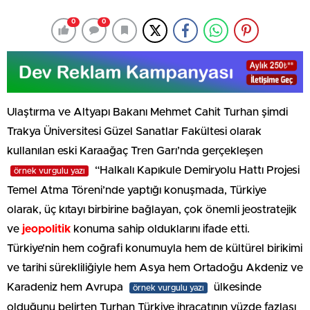
0
0
Ulaştırma ve Altyapı Bakanı Mehmet Cahit Turhan şimdi
Trakya Üniversitesi Güzel Sanatlar Fakültesi olarak
kullanılan eski Karaağaç Tren Garı’nda gerçekleşen
“Halkalı Kapıkule Demiryolu Hattı Projesi
örnek vurgulu yazı
Temel Atma Töreni’nde yaptığı konuşmada, Türkiye
olarak, üç kıtayı birbirine bağlayan, çok önemli jeostratejik
ve
jeopolitik
konuma sahip olduklarını ifade etti.
Türkiye’nin hem coğrafi konumuyla hem de kültürel birikimi
ve tarihi sürekliliğiyle hem Asya hem Ortadoğu Akdeniz ve
Karadeniz hem Avrupa
ülkesinde
örnek vurgulu yazı
olduğunu belirten Turhan Türkiye ihracatının yüzde fazlası