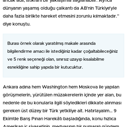
ancak adil, istikrarlı bir yaklaşımla sağlanabilir. Ayrıca
dünyanın yaşamış olduğu çalkantı da AB’nin Türkiye’yle
daha fazla birlikte hareket etmesini zorunlu kılmaktadır.”
diye konuştu.
Burası örnek olarak yaratılmış makale arasında
bilgilendirme amacı ile istediğiniz kadar çoğaltabileceğiniz
ve 5 renk seçeneği olan, sınırsız uzayıp kısalabilme
esnekliğine sahip yapıda bir kutucuktur.
Ankara adına hem Washington hem Moskova ile yapılan
görüşmelerin, yürütülen müzakerelerin içinde yer alan, bu
nedenle de bu konularla ilgili söyledikleri dikkate alınması
gereken üst düzey bir Türk yetkiliye ait. Hatırlayalım… 9
Ekim’de Barış Pınarı Harekâtı başladığında, konu hızlıca
Amerikan iç siyasetinin, medyasının bir numaralı gündem