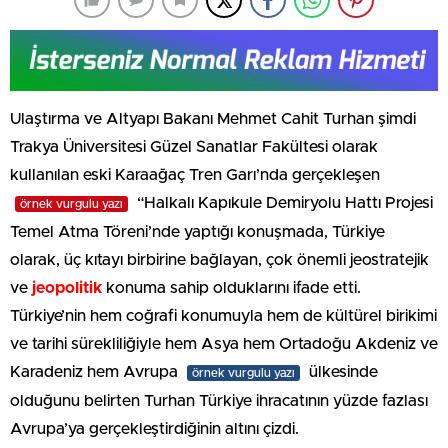
Ulaştırma ve Altyapı Bakanı Mehmet Cahit Turhan şimdi
Trakya Üniversitesi Güzel Sanatlar Fakültesi olarak
kullanılan eski Karaağaç Tren Garı’nda gerçekleşen
“Halkalı Kapıkule Demiryolu Hattı Projesi
örnek vurgulu yazı
Temel Atma Töreni’nde yaptığı konuşmada, Türkiye
olarak, üç kıtayı birbirine bağlayan, çok önemli jeostratejik
ve
jeopolitik
konuma sahip olduklarını ifade etti.
Türkiye’nin hem coğrafi konumuyla hem de kültürel birikimi
ve tarihi sürekliliğiyle hem Asya hem Ortadoğu Akdeniz ve
Karadeniz hem Avrupa
ülkesinde
örnek vurgulu yazı
olduğunu belirten Turhan Türkiye ihracatının yüzde fazlası
Avrupa’ya gerçekleştirdiğinin altını çizdi.