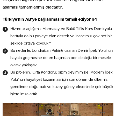
aşaması tamamlanmış olacaktır.
Türkiye’nin AB’ye bağlanmasını temsil ediyor h4
Hizmete açtığımız Marmaray ve Bakü-Tiflis-Kars Demiryolu
hattıyla da bu projeye olan destek ve inancımızı çok net bir
şekilde ortaya koyduk.”
Bu nedenle, Londra’dan Pekin’e uzanan Demir İpek Yolu’nun
hayata geçmesine de en başından beri stratejik bir mesele
olarak yaklaştık.
Bu projenin, ‘Orta Koridoru’, bizim deyimimizle ‘Modern İpek
Yolu’nun hayatiyet kazanması için son dönemde ülkemiz
genelinde, doğu-batı ve kuzey-güney ekseninde çok büyük
işlere imza attık