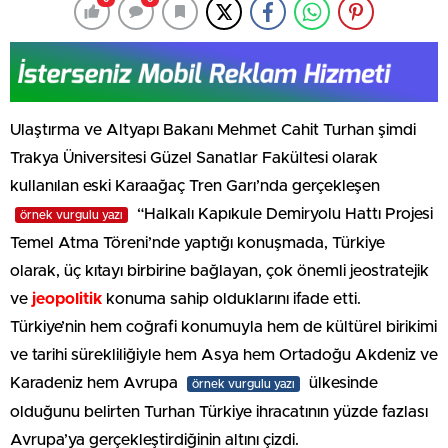
Ulaştırma ve Altyapı Bakanı Mehmet Cahit Turhan şimdi
Trakya Üniversitesi Güzel Sanatlar Fakültesi olarak
kullanılan eski Karaağaç Tren Garı’nda gerçekleşen
“Halkalı Kapıkule Demiryolu Hattı Projesi
örnek vurgulu yazı
Temel Atma Töreni’nde yaptığı konuşmada, Türkiye
olarak, üç kıtayı birbirine bağlayan, çok önemli jeostratejik
ve
jeopolitik
konuma sahip olduklarını ifade etti.
Türkiye’nin hem coğrafi konumuyla hem de kültürel birikimi
ve tarihi sürekliliğiyle hem Asya hem Ortadoğu Akdeniz ve
Karadeniz hem Avrupa
ülkesinde
örnek vurgulu yazı
olduğunu belirten Turhan Türkiye ihracatının yüzde fazlası
Avrupa’ya gerçekleştirdiğinin altını çizdi.