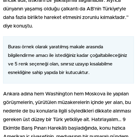
ancak adil, istikrarlı bir yaklaşımla sağlanabilir. Ayrıca
dünyanın yaşamış olduğu çalkantı da AB’nin Türkiye’yle
daha fazla birlikte hareket etmesini zorunlu kılmaktadır.”
diye konuştu.
Burası örnek olarak yaratılmış makale arasında
bilgilendirme amacı ile istediğiniz kadar çoğaltabileceğiniz
ve 5 renk seçeneği olan, sınırsız uzayıp kısalabilme
esnekliğine sahip yapıda bir kutucuktur.
Ankara adına hem Washington hem Moskova ile yapılan
görüşmelerin, yürütülen müzakerelerin içinde yer alan, bu
nedenle de bu konularla ilgili söyledikleri dikkate alınması
gereken üst düzey bir Türk yetkiliye ait. Hatırlayalım… 9
Ekim’de Barış Pınarı Harekâtı başladığında, konu hızlıca
Amerikan iç siyasetinin, medyasının bir numaralı gündem