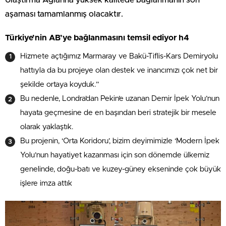
aşaması tamamlanmış olacaktır.
Türkiye’nin AB’ye bağlanmasını temsil ediyor h4
Hizmete açtığımız Marmaray ve Bakü-Tiflis-Kars Demiryolu
hattıyla da bu projeye olan destek ve inancımızı çok net bir
şekilde ortaya koyduk.”
Bu nedenle, Londra’dan Pekin’e uzanan Demir İpek Yolu’nun
hayata geçmesine de en başından beri stratejik bir mesele
olarak yaklaştık.
Bu projenin, ‘Orta Koridoru’, bizim deyimimizle ‘Modern İpek
Yolu’nun hayatiyet kazanması için son dönemde ülkemiz
genelinde, doğu-batı ve kuzey-güney ekseninde çok büyük
işlere imza attık