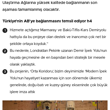
Ulaştırma Ağlarına yüksek kalitede bağlanmanın son
aşaması tamamlanmış olacaktır.
Türkiye’nin AB’ye bağlanmasını temsil ediyor h4
Hizmete açtığımız Marmaray ve Bakü-Tiflis-Kars Demiryolu
hattıyla da bu projeye olan destek ve inancımızı çok net bir
şekilde ortaya koyduk.”
Bu nedenle, Londra’dan Pekin’e uzanan Demir İpek Yolu’nun
hayata geçmesine de en başından beri stratejik bir mesele
olarak yaklaştık.
Bu projenin, ‘Orta Koridoru’, bizim deyimimizle ‘Modern İpek
Yolu’nun hayatiyet kazanması için son dönemde ülkemiz
genelinde, doğu-batı ve kuzey-güney ekseninde çok büyük
işlere imza attık