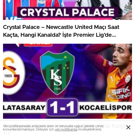
Crystal Palace – Newcastle United Maçı Saat
Kaçta, Hangi Kanalda? İşte Premier Lig’de
Haftanın Kritik Randevusu
Galatasaray Evinde Yara Aldı! Zirve Yarışı Kızıştı:
Veri politikasındaki amaçlarla sınırlı ve mevzuata uygun şekilde çerez
konumlandırmaktayız. Detaylar için
veri politikamızı
inceleyebilirsiniz.
1-1