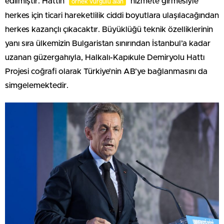
edilmiştir. Hattın
hizmete girmesiyle
örnek vurgulu alan
herkes için ticari hareketlilik ciddi boyutlara ulaşılacağından
herkes kazançlı çıkacaktır. Büyüklüğü teknik özelliklerinin
yanı sıra ülkemizin Bulgaristan sınırından İstanbul’a kadar
uzanan güzergahıyla, Halkalı-Kapıkule Demiryolu Hattı
Projesi coğrafi olarak Türkiye’nin AB’ye bağlanmasını da
simgelemektedir.