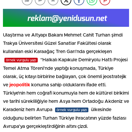
Ulaştırma ve Altyapı Bakanı Mehmet Cahit Turhan şimdi
Trakya Üniversitesi Güzel Sanatlar Fakültesi olarak
kullanılan eski Karaağaç Tren Garı’nda gerçekleşen
“Halkalı Kapıkule Demiryolu Hattı Projesi
örnek vurgulu yazı
Temel Atma Töreni’nde yaptığı konuşmada, Türkiye
olarak, üç kıtayı birbirine bağlayan, çok önemli jeostratejik
ve
jeopolitik
konuma sahip olduklarını ifade etti.
Türkiye’nin hem coğrafi konumuyla hem de kültürel birikimi
ve tarihi sürekliliğiyle hem Asya hem Ortadoğu Akdeniz ve
Karadeniz hem Avrupa
ülkesinde
örnek vurgulu yazı
olduğunu belirten Turhan Türkiye ihracatının yüzde fazlası
Avrupa’ya gerçekleştirdiğinin altını çizdi.