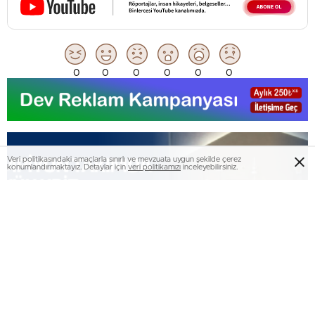
0
0
0
0
0
0
Veri politikasındaki amaçlarla sınırlı ve mevzuata uygun şekilde çerez
konumlandırmaktayız. Detaylar için
veri politikamızı
inceleyebilirsiniz.