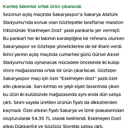
Kardeş takımlar ortak ürün çıkaracak
Sezonun açılış maçında Sakaryaspor’a Sakarya Atatürk
Stadyumu’nda konuk olan Göztepe’de taraftarlar maraton
tribününde ‘Eskimeyen Dost’ yazılı pankarta yer vermişti.
Bu pankart her iki takımın kardeşliğine bir referans olurken
Sakaryaspor ve Göztepe yöneticilerine de bir ilham verdi.
İkinci yarının açılış maçında cumartesi günü Gürsel Aksel
Stadyumu’nda oynanacak mücadele öncesinde iki kulüp
store mağazasında ortak bir ürün çıkartacak. Göztepe-
Sakaryaspor maçı için özel “Eskimeyen dost” yazılı özel
atkı çıkaracak. Sarı-kırmızı ve yeşil-siyah tasarımda çıkan
bu ütün iki kulübünde mağazasında aynı anda dün satışa
çıktı. Sınırlı sayıda üretilen ürünün fiyatı da dikkatlerden
kaçmadı. Özel atkının fiyatı Sakarya ve İzmir plakalarından
oluşturularak 54.35 TL olarak belirlendi. Eskimeyen Dost
atkısı Dükkan54 ve GözGöz Store’da satışa çıktı.