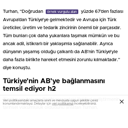
Turhan, “Doğrudan
yüzde 67’den fazlası
örnek vurgulu alan
Avrupa’dan Türkiye’ye gelmektedir ve Avrupa için Türk
üreticiler, üretim ve tedarik zincirinin önemli bir parçasıdır.
Tüm bunları çok daha yukarılara taşımak mümkün ve bu
ancak adil, istikrarlı bir yaklaşımla sağlanabilir. Ayrıca
dünyanın yaşamış olduğu çalkantı da AB’nin Türkiye’yle
daha fazla birlikte hareket etmesini zorunlu kılmaktadır.”
diye konuştu.
Türkiye’nin AB’ye bağlanmasını
temsil ediyor h2
Türkiye ve Avrupa Birliği arasındaki ilişkileri geliştirmenin
Veri politikasındaki amaçlarla sınırlı ve mevzuata uygun şekilde çerez
konumlandırmaktayız. Detaylar için
veri politikamızı
inceleyebilirsiniz.
tarihsel yükümlülük olduğunu anlatan Turhan,
temeli atılacak demiryolu hattının AB ile
örnek vurgulu yazı
ilişkileri daha güçlendireceğini vurguladı. Halkalı-Kapıkule