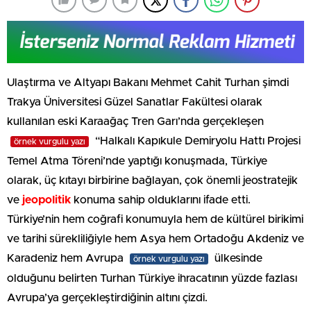
Ulaştırma ve Altyapı Bakanı Mehmet Cahit Turhan şimdi
Trakya Üniversitesi Güzel Sanatlar Fakültesi olarak
kullanılan eski Karaağaç Tren Garı’nda gerçekleşen
“Halkalı Kapıkule Demiryolu Hattı Projesi
örnek vurgulu yazı
Temel Atma Töreni’nde yaptığı konuşmada, Türkiye
olarak, üç kıtayı birbirine bağlayan, çok önemli jeostratejik
ve
jeopolitik
konuma sahip olduklarını ifade etti.
Türkiye’nin hem coğrafi konumuyla hem de kültürel birikimi
ve tarihi sürekliliğiyle hem Asya hem Ortadoğu Akdeniz ve
Karadeniz hem Avrupa
ülkesinde
örnek vurgulu yazı
olduğunu belirten Turhan Türkiye ihracatının yüzde fazlası
Avrupa’ya gerçekleştirdiğinin altını çizdi.