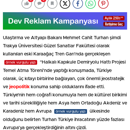
Ulaştırma ve Altyapı Bakanı Mehmet Cahit Turhan şimdi
Trakya Üniversitesi Güzel Sanatlar Fakültesi olarak
kullanılan eski Karaağaç Tren Garı’nda gerçekleşen
“Halkalı Kapıkule Demiryolu Hattı Projesi
örnek vurgulu yazı
Temel Atma Töreni’nde yaptığı konuşmada, Türkiye
olarak, üç kıtayı birbirine bağlayan, çok önemli jeostratejik
ve
jeopolitik
konuma sahip olduklarını ifade etti.
Türkiye’nin hem coğrafi konumuyla hem de kültürel birikimi
ve tarihi sürekliliğiyle hem Asya hem Ortadoğu Akdeniz ve
Karadeniz hem Avrupa
ülkesinde
örnek vurgulu yazı
olduğunu belirten Turhan Türkiye ihracatının yüzde fazlası
Avrupa’ya gerçekleştirdiğinin altını çizdi.