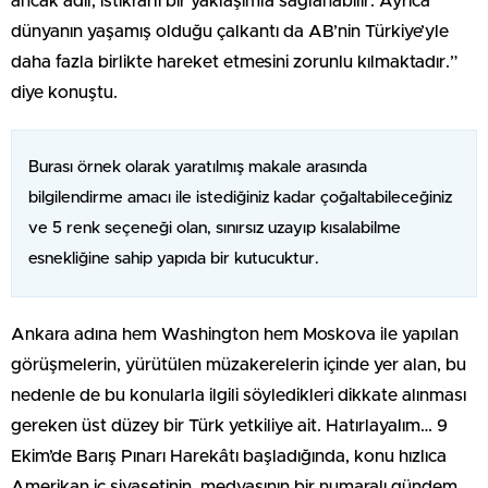
ancak adil, istikrarlı bir yaklaşımla sağlanabilir. Ayrıca
dünyanın yaşamış olduğu çalkantı da AB’nin Türkiye’yle
daha fazla birlikte hareket etmesini zorunlu kılmaktadır.”
diye konuştu.
Burası örnek olarak yaratılmış makale arasında
bilgilendirme amacı ile istediğiniz kadar çoğaltabileceğiniz
ve 5 renk seçeneği olan, sınırsız uzayıp kısalabilme
esnekliğine sahip yapıda bir kutucuktur.
Ankara adına hem Washington hem Moskova ile yapılan
görüşmelerin, yürütülen müzakerelerin içinde yer alan, bu
nedenle de bu konularla ilgili söyledikleri dikkate alınması
gereken üst düzey bir Türk yetkiliye ait. Hatırlayalım… 9
Ekim’de Barış Pınarı Harekâtı başladığında, konu hızlıca
Amerikan iç siyasetinin, medyasının bir numaralı gündem