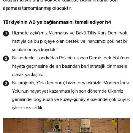
aşaması tamamlanmış olacaktır.
Türkiye’nin AB’ye bağlanmasını temsil ediyor h4
Hizmete açtığımız Marmaray ve Bakü-Tiflis-Kars Demiryolu
hattıyla da bu projeye olan destek ve inancımızı çok net bir
şekilde ortaya koyduk.”
Bu nedenle, Londra’dan Pekin’e uzanan Demir İpek Yolu’nun
hayata geçmesine de en başından beri stratejik bir mesele
olarak yaklaştık.
Bu projenin, ‘Orta Koridoru’, bizim deyimimizle ‘Modern İpek
Yolu’nun hayatiyet kazanması için son dönemde ülkemiz
genelinde, doğu-batı ve kuzey-güney ekseninde çok büyük
işlere imza attık