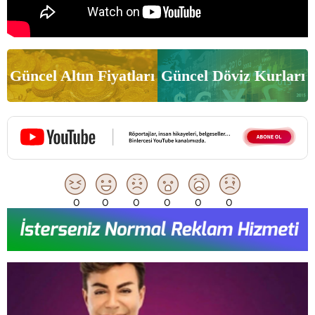
Güncel Altın Fiyatları
Güncel Döviz Kurları
0
0
0
0
0
0