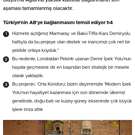
aşaması tamamlanmış olacaktır.
Türkiye’nin AB’ye bağlanmasını temsil ediyor h4
Hizmete açtığımız Marmaray ve Bakü-Tiflis-Kars Demiryolu
hattıyla da bu projeye olan destek ve inancımızı çok net bir
şekilde ortaya koyduk.”
Bu nedenle, Londra’dan Pekin’e uzanan Demir İpek Yolu’nun
hayata geçmesine de en başından beri stratejik bir mesele
olarak yaklaştık.
Bu projenin, ‘Orta Koridoru’, bizim deyimimizle ‘Modern İpek
Yolu’nun hayatiyet kazanması için son dönemde ülkemiz
genelinde, doğu-batı ve kuzey-güney ekseninde çok büyük
işlere imza attık