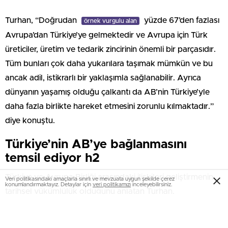
Turhan, “Doğrudan
yüzde 67’den fazlası
örnek vurgulu alan
Avrupa’dan Türkiye’ye gelmektedir ve Avrupa için Türk
üreticiler, üretim ve tedarik zincirinin önemli bir parçasıdır.
Tüm bunları çok daha yukarılara taşımak mümkün ve bu
ancak adil, istikrarlı bir yaklaşımla sağlanabilir. Ayrıca
dünyanın yaşamış olduğu çalkantı da AB’nin Türkiye’yle
daha fazla birlikte hareket etmesini zorunlu kılmaktadır.”
diye konuştu.
Türkiye’nin AB’ye bağlanmasını
temsil ediyor h2
Türkiye ve Avrupa Birliği arasındaki ilişkileri geliştirmenin
Veri politikasındaki amaçlarla sınırlı ve mevzuata uygun şekilde çerez
konumlandırmaktayız. Detaylar için
veri politikamızı
inceleyebilirsiniz.
tarihsel yükümlülük olduğunu anlatan Turhan,
temeli atılacak demiryolu hattının AB ile
örnek vurgulu yazı
ilişkileri daha güçlendireceğini vurguladı. Halkalı-Kapıkule