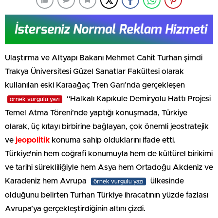
Ulaştırma ve Altyapı Bakanı Mehmet Cahit Turhan şimdi
Trakya Üniversitesi Güzel Sanatlar Fakültesi olarak
kullanılan eski Karaağaç Tren Garı’nda gerçekleşen
“Halkalı Kapıkule Demiryolu Hattı Projesi
örnek vurgulu yazı
Temel Atma Töreni’nde yaptığı konuşmada, Türkiye
olarak, üç kıtayı birbirine bağlayan, çok önemli jeostratejik
ve
jeopolitik
konuma sahip olduklarını ifade etti.
Türkiye’nin hem coğrafi konumuyla hem de kültürel birikimi
ve tarihi sürekliliğiyle hem Asya hem Ortadoğu Akdeniz ve
Karadeniz hem Avrupa
ülkesinde
örnek vurgulu yazı
olduğunu belirten Turhan Türkiye ihracatının yüzde fazlası
Avrupa’ya gerçekleştirdiğinin altını çizdi.