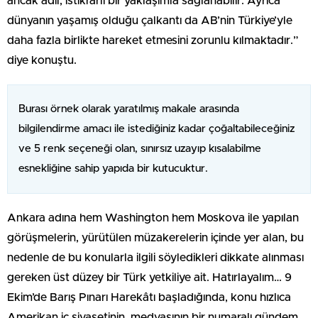
ancak adil, istikrarlı bir yaklaşımla sağlanabilir. Ayrıca
dünyanın yaşamış olduğu çalkantı da AB’nin Türkiye’yle
daha fazla birlikte hareket etmesini zorunlu kılmaktadır.”
diye konuştu.
Burası örnek olarak yaratılmış makale arasında
bilgilendirme amacı ile istediğiniz kadar çoğaltabileceğiniz
ve 5 renk seçeneği olan, sınırsız uzayıp kısalabilme
esnekliğine sahip yapıda bir kutucuktur.
Ankara adına hem Washington hem Moskova ile yapılan
görüşmelerin, yürütülen müzakerelerin içinde yer alan, bu
nedenle de bu konularla ilgili söyledikleri dikkate alınması
gereken üst düzey bir Türk yetkiliye ait. Hatırlayalım… 9
Ekim’de Barış Pınarı Harekâtı başladığında, konu hızlıca
Amerikan iç siyasetinin, medyasının bir numaralı gündem