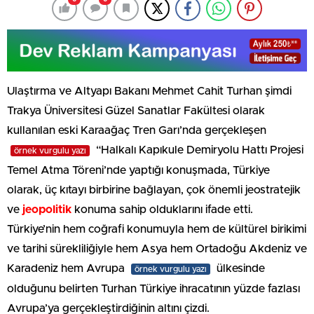
Ulaştırma ve Altyapı Bakanı Mehmet Cahit Turhan şimdi
Trakya Üniversitesi Güzel Sanatlar Fakültesi olarak
kullanılan eski Karaağaç Tren Garı’nda gerçekleşen
“Halkalı Kapıkule Demiryolu Hattı Projesi
örnek vurgulu yazı
Temel Atma Töreni’nde yaptığı konuşmada, Türkiye
olarak, üç kıtayı birbirine bağlayan, çok önemli jeostratejik
ve
jeopolitik
konuma sahip olduklarını ifade etti.
Türkiye’nin hem coğrafi konumuyla hem de kültürel birikimi
ve tarihi sürekliliğiyle hem Asya hem Ortadoğu Akdeniz ve
Karadeniz hem Avrupa
ülkesinde
örnek vurgulu yazı
olduğunu belirten Turhan Türkiye ihracatının yüzde fazlası
Avrupa’ya gerçekleştirdiğinin altını çizdi.