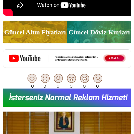
Güncel Altın Fiyatları
Güncel Döviz Kurları
0
0
0
0
0
0