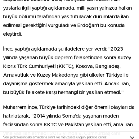
yaslarla ilgili yaptığı açıklamada, milli yasın yalnızca halkın
büyük bölümü tarafından yas tutulacak durumlarda ilan
edilmesi gerektiğini vurguladı ve Erdoğan’ı bu konuda
eleştirdi.
İnce, yaptığı açıklamada şu ifadelere yer verdi: “2023
yılında yaşanan büyük deprem felaketinden sonra Kuzey
Kıbrıs Türk Cumhuriyeti (KKTC), Kosova, Bangladeş,
Arnavutluk ve Kuzey Makedonya gibi ülkeler Türkiye ile
dayanışma göstermek amacıyla yas ilan etti. Ancak İran,
bu büyük felakete karşı herhangi bir yas ilan etmedi.”
Muharrem İnce, Türkiye tarihindeki diğer önemli olayları da
hatırlatarak, “2014 yılında Soma’da yaşanan maden
faciasından sonra KKTC ve Pakistan yas ilan etti, ama İran
yine yas ilan etmedi. 2015 yılında 9. Cumhurbaşkanı
Veri politikasındaki amaçlarla sınırlı ve mevzuata uygun şekilde çerez