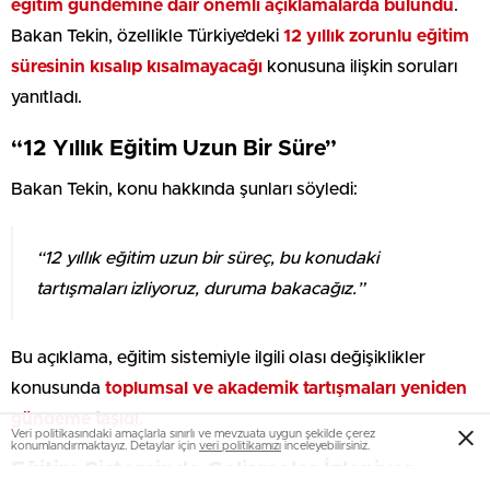
eğitim gündemine dair önemli açıklamalarda bulundu
.
Bakan Tekin, özellikle Türkiye’deki
12 yıllık zorunlu eğitim
süresinin kısalıp kısalmayacağı
konusuna ilişkin soruları
yanıtladı.
“12 Yıllık Eğitim Uzun Bir Süre”
Bakan Tekin, konu hakkında şunları söyledi:
“12 yıllık eğitim uzun bir süreç, bu konudaki
tartışmaları izliyoruz, duruma bakacağız.”
Bu açıklama, eğitim sistemiyle ilgili olası değişiklikler
konusunda
toplumsal ve akademik tartışmaları yeniden
gündeme taşıdı
.
Veri politikasındaki amaçlarla sınırlı ve mevzuata uygun şekilde çerez
konumlandırmaktayız. Detaylar için
veri politikamızı
inceleyebilirsiniz.
Eğitim Sisteminde Gelişmeler İzleniyor