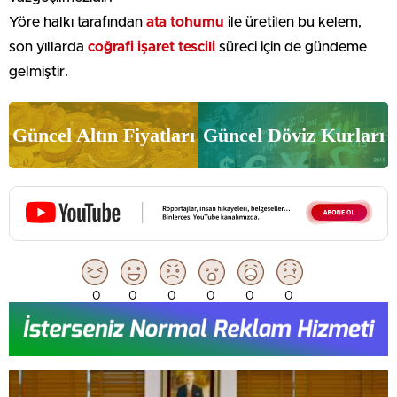
Yöre halkı tarafından
ata tohumu
ile üretilen bu kelem,
son yıllarda
coğrafi işaret tescili
süreci için de gündeme
gelmiştir.
Güncel Altın Fiyatları
Güncel Döviz Kurları
0
0
0
0
0
0