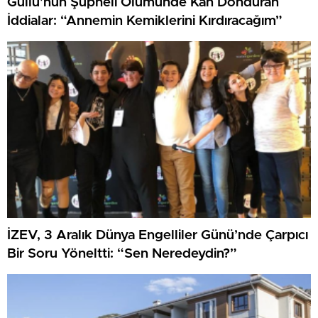
Güllü’nün Şüpheli Ölümünde Kan Donduran
İddialar: “Annemin Kemiklerini Kırdıracağım”
İZEV, 3 Aralık Dünya Engelliler Günü’nde Çarpıcı
Bir Soru Yöneltti: “Sen Neredeydin?”