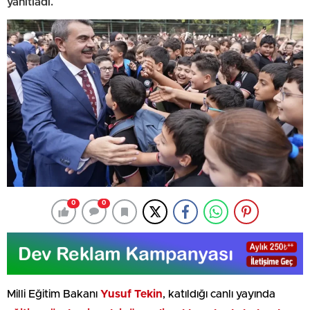
yanıtladı.
0
0
Milli Eğitim Bakanı
Yusuf Tekin
, katıldığı canlı yayında