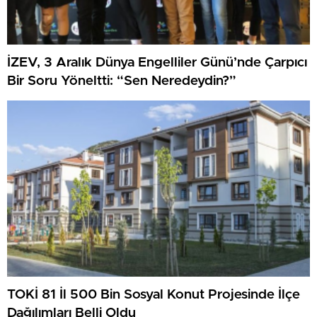
İZEV, 3 Aralık Dünya Engelliler Günü’nde Çarpıcı
Bir Soru Yöneltti: “Sen Neredeydin?”
TOKİ 81 İl 500 Bin Sosyal Konut Projesinde İlçe
Dağılımları Belli Oldu