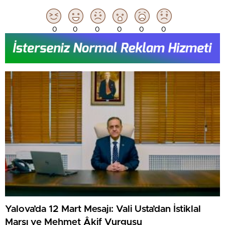
0
0
0
0
0
0
Yalova’da 12 Mart Mesajı: Vali Usta’dan İstiklal
Marşı ve Mehmet Âkif Vurgusu