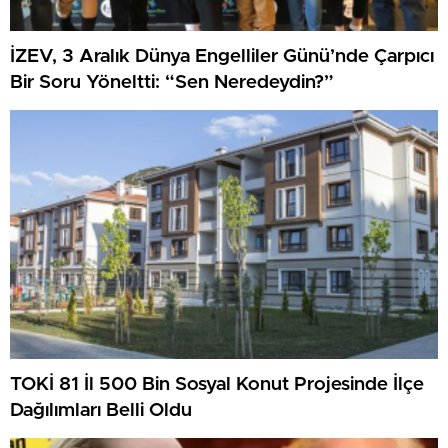
İZEV, 3 Aralık Dünya Engelliler Günü’nde Çarpıcı
Bir Soru Yöneltti: “Sen Neredeydin?”
TOKİ 81 İl 500 Bin Sosyal Konut Projesinde İlçe
Dağılımları Belli Oldu