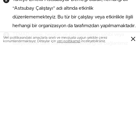
“Astsubay Çalıştayı” adı altında etkinlik
düzenlememekteyiz. Bu tür bir çalıştay veya etkinlikle ilgili
herhangi bir organizasyon da tarafımızdan yapılmamaktadır.
TEMAD olarak, hesabın ve paylaşımlarının sahibi veya
Veri politikasındaki amaçlarla sınırlı ve mevzuata uygun şekilde çerez
konumlandırmaktayız. Detaylar için
veri politikamızı
inceleyebilirsiniz.
faaliyetlerine dahil olan kişilerle herhangi bir bağlantımız
bulunmamaktadır. Bu nedenle, hesaba yapılan bağış veya
para toplama girişimleri kesinlikle derneğimizle ilgisi yoktur.
Derneğimiz, her türlü dolandırıcılık girişimini kınıyor ve yasal
yollara başvuru yapılacaktır. Söz konusu sosyal medya
hesabıyla ilgili bilgileri yetkililere ileterek soruşturmanın
yapılmasını sağlayacağız.
Kamuoyunu, sosyal medya hesapları ve paylaşımlar
konusunda dikkatli olmaya ve güvenilir kaynaklardan
doğrulama yapmaya çağırıyoruz. Derneğimizle ilgili resmi
bilgilere, resmi web sitemiz ve resmi sosyal medya
hesaplarımız üzerinden ulaşabilirsiniz.