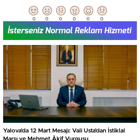
0
0
0
0
0
0
Yalova’da 12 Mart Mesajı: Vali Usta’dan İstiklal
Marşı ve Mehmet Âkif Vurgusu