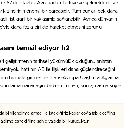
e 67’den fazlası Avrupa’dan Türkiye’ye gelmektedir ve
rik zincirinin önemli bir parçasıdır. Tüm bunları çok daha
, istikrarlı bir yaklaşımla sağlanabilir. Ayrıca dünyanın
’yle daha fazla birlikte hareket etmesini zorunlu
sını temsil ediyor h2
leri geliştirmenin tarihsel yükümlülük olduğunu anlatan
emiryolu hattının AB ile ilişkileri daha güçlendireceğini
tının hizmete girmesi ile Trans-Avrupa Ulaştırma Ağlarına
ının tamamlanacağını bildiren Turhan, konuşmasına şöyle
da bilgilendirme amacı ile istediğiniz kadar çoğaltabileceğiniz
alabilme esnekliğine sahip yapıda bir kutucuktur.