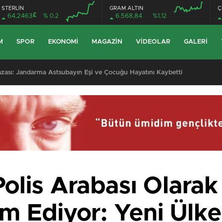
STERLİN
GRAM ALTIN
Ç
£
64,2463
% 0.2
6.568,84
%1,12
M
SPOR
EKONOMI
MAGAZIN
VIDEOLAR
GALERI
 Kazası: Jandarma Astsubayın Eşi ve Çocuğu Hayatını Kaybetti
olis Arabası Olarak
 Ediyor: Yeni Ülke