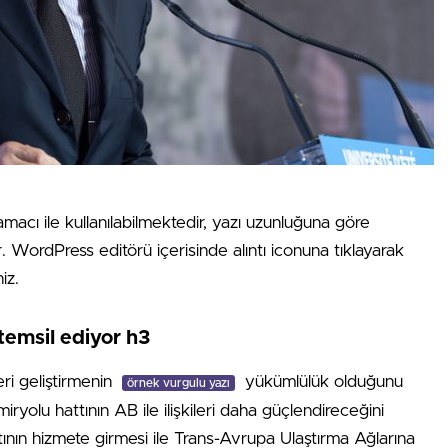
amacı ile kullanılabilmektedir, yazı uzunluğuna göre
ır. WordPress editörü içerisinde alıntı iconuna tıklayarak
iz.
temsil ediyor h3
eri geliştirmenin
yükümlülük olduğunu
örnek vurgulu yazı
ryolu hattının AB ile ilişkileri daha güçlendireceğini
tının hizmete girmesi ile Trans-Avrupa Ulaştırma Ağlarına