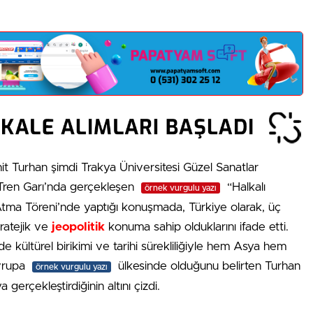
t Turhan şimdi Trakya Üniversitesi Güzel Sanatlar
ç Tren Garı’nda gerçekleşen
“Halkalı
örnek vurgulu yazı
Atma Töreni’nde yaptığı konuşmada, Türkiye olarak, üç
tratejik ve
jeopolitik
konuma sahip olduklarını ifade etti.
kültürel birikimi ve tarihi sürekliliğiyle hem Asya hem
vrupa
ülkesinde olduğunu belirten Turhan
örnek vurgulu yazı
gerçekleştirdiğinin altını çizdi.