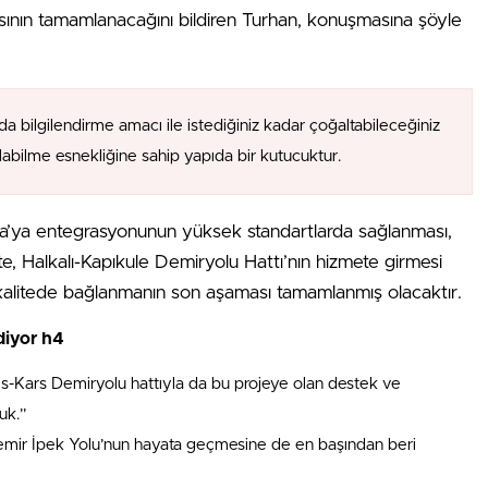
ının tamamlanacağını bildiren Turhan, konuşmasına şöyle
da bilgilendirme amacı ile istediğiniz kadar çoğaltabileceğiniz
alabilme esnekliğine sahip yapıda bir kutucuktur.
upa’ya entegrasyonunun yüksek standartlarda sağlanması,
İşte, Halkalı-Kapıkule Demiryolu Hattı’nın hizmete girmesi
kalitede bağlanmanın son aşaması tamamlanmış olacaktır.
diyor h4
s-Kars Demiryolu hattıyla da bu projeye olan destek ve
uk.”
emir İpek Yolu’nun hayata geçmesine de en başından beri