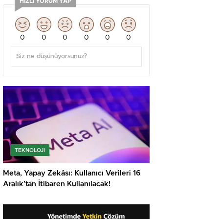
HIZLI YORUM YAP
0
0
0
0
0
0
TEKNOLOJI
Meta, Yapay Zekâsı: Kullanıcı Verileri 16
Aralık’tan İtibaren Kullanılacak!