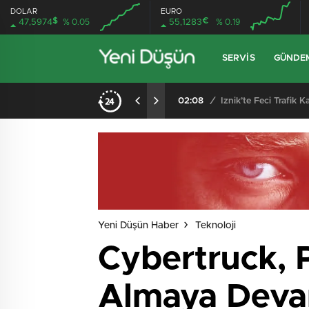
DOLAR
EURO
$
€
47,5974
% 0.05
55,1283
% 0.19
SERVIS
GÜNDE
Kocadere Referandumunda Karar Çıktı: Teşvikiye’ye Bağlanmaya Halktan Güçlü Destek
02:08
/
İznik’te Feci Trafik
Yeni Düşün Haber
Teknoloji
Cybertruck, P
Almaya Devam