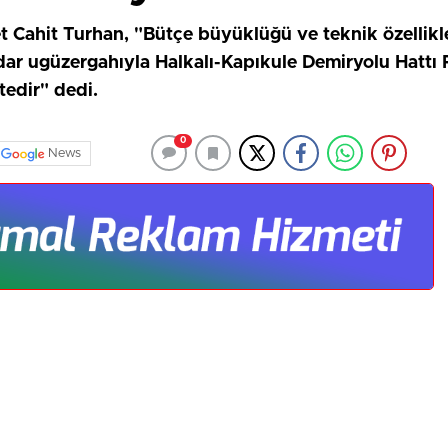
 Cahit Turhan, "Bütçe büyüklüğü ve teknik özellikler
adar ugüzergahıyla Halkalı-Kapıkule Demiryolu Hattı P
edir" dedi.
0
News