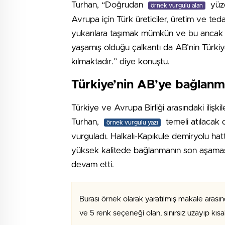
Turhan, “Doğrudan
yüzd
örnek vurgulu alan
Avrupa için Türk üreticiler, üretim ve teda
yukarılara taşımak mümkün ve bu ancak adil
yaşamış olduğu çalkantı da AB’nin Türkiye
kılmaktadır.” diye konuştu.
Türkiye’nin AB’ye bağlanma
Türkiye ve Avrupa Birliği arasındaki ilişki
Turhan,
temeli atılacak d
örnek vurgulu yazı
vurguladı. Halkalı-Kapıkule demiryolu hat
yüksek kalitede bağlanmanın son aşamas
devam etti.
Burası örnek olarak yaratılmış makale arasın
ve 5 renk seçeneği olan, sınırsız uzayıp kıs