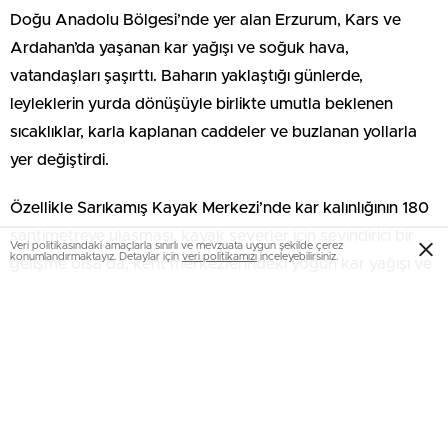
Doğu Anadolu Bölgesi’nde yer alan Erzurum, Kars ve
Ardahan’da yaşanan kar yağışı ve soğuk hava,
vatandaşları şaşırttı. Baharın yaklaştığı günlerde,
leyleklerin yurda dönüşüyle birlikte umutla beklenen
sıcaklıklar, karla kaplanan caddeler ve buzlanan yollarla
yer değiştirdi.
Özellikle Sarıkamış Kayak Merkezi’nde kar kalınlığının 180
santimetreye ulaşması, kayak severler için sevindirici bir
Veri politikasındaki amaçlarla sınırlı ve mevzuata uygun şekilde çerez
konumlandırmaktayız. Detaylar için
veri politikamızı
inceleyebilirsiniz.
gelişme olsa da, kent merkezlerindeki yoğun kar yağışı ve
buzlanma, günlük yaşamı olumsuz etkiliyor. Cadde ve
sokaklarda karla kaplanan yerlerde yürümekte zorlanan
vatandaşlar, araç kullanırken de dikkatli olmak zorunda
kalıyor.
Yetkililer, vatandaşları kar yağışına karşı tedbirli olmaları