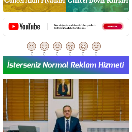
Güncel Altın Fiyatları
Güncel Döviz Kurları
0
0
0
0
0
0