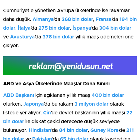
Cumhuriyetle yönetilen Avrupa ülkelerinde ise rakamlar
daha düşük.
Almanya
’da
268 bin dolar
,
Fransa
’da
194 bin
dolar
,
İtalya
’da
275 bin dolar
,
İspanya
’da
304 bin dolar
ve
Avusturya
’da
378 bin dolar
yıllık maaş ödemeleri öne
çıkıyor.
ABD ve Asya Ülkelerinde Maaşlar Daha Sınırlı
ABD Başkanı
için açıklanan yıllık maaş
400 bin dolar
olurken,
Japonya
’da bu rakam
3 milyon dolar
olarak
listede yer alıyor.
Çin
’de devlet başkanının yıllık maaşı
22
bin dolar
ile dikkat çekici derecede düşük seviyede
bulunuyor.
Hindistan
’da
84 bin dolar
,
Güney Kore
’de
211
bin dolar
ve
Pakistan
’da
65 bin dolar
olarak kaydedilen