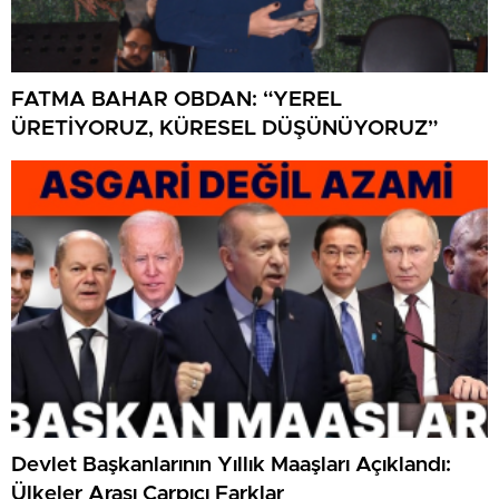
FATMA BAHAR OBDAN: “YEREL
ÜRETİYORUZ, KÜRESEL DÜŞÜNÜYORUZ”
Devlet Başkanlarının Yıllık Maaşları Açıklandı:
Ülkeler Arası Çarpıcı Farklar