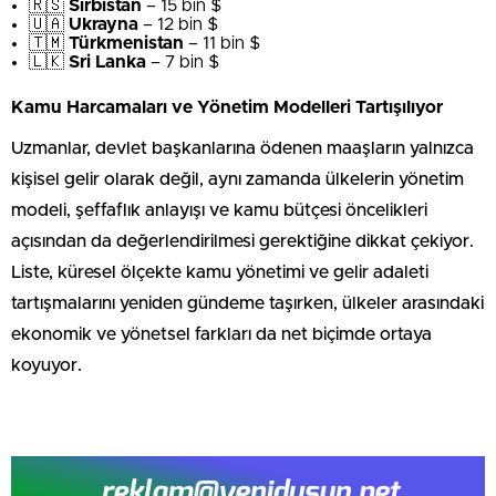
🇷🇸
Sırbistan
– 15 bin $
🇺🇦
Ukrayna
– 12 bin $
🇹🇲
Türkmenistan
– 11 bin $
🇱🇰
Sri Lanka
– 7 bin $
Kamu Harcamaları ve Yönetim Modelleri Tartışılıyor
Uzmanlar, devlet başkanlarına ödenen maaşların yalnızca
kişisel gelir olarak değil, aynı zamanda ülkelerin yönetim
modeli, şeffaflık anlayışı ve kamu bütçesi öncelikleri
açısından da değerlendirilmesi gerektiğine dikkat çekiyor.
Liste, küresel ölçekte kamu yönetimi ve gelir adaleti
tartışmalarını yeniden gündeme taşırken, ülkeler arasındaki
ekonomik ve yönetsel farkları da net biçimde ortaya
koyuyor.