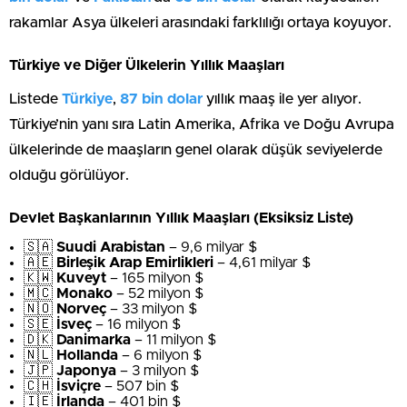
rakamlar Asya ülkeleri arasındaki farklılığı ortaya koyuyor.
Türkiye ve Diğer Ülkelerin Yıllık Maaşları
Listede
Türkiye
,
87 bin dolar
yıllık maaş ile yer alıyor.
Türkiye’nin yanı sıra Latin Amerika, Afrika ve Doğu Avrupa
ülkelerinde de maaşların genel olarak düşük seviyelerde
olduğu görülüyor.
Devlet Başkanlarının Yıllık Maaşları (Eksiksiz Liste)
🇸🇦
Suudi Arabistan
– 9,6 milyar $
🇦🇪
Birleşik Arap Emirlikleri
– 4,61 milyar $
🇰🇼
Kuveyt
– 165 milyon $
🇲🇨
Monako
– 52 milyon $
🇳🇴
Norveç
– 33 milyon $
🇸🇪
İsveç
– 16 milyon $
🇩🇰
Danimarka
– 11 milyon $
🇳🇱
Hollanda
– 6 milyon $
🇯🇵
Japonya
– 3 milyon $
🇨🇭
İsviçre
– 507 bin $
🇮🇪
İrlanda
– 401 bin $