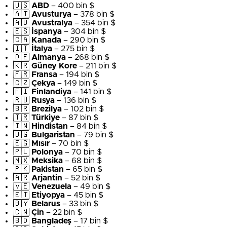
🇺🇸
ABD
– 400 bin $
🇦🇹
Avusturya
– 378 bin $
🇦🇺
Avustralya
– 354 bin $
🇪🇸
İspanya
– 304 bin $
🇨🇦
Kanada
– 290 bin $
🇮🇹
İtalya
– 275 bin $
🇩🇪
Almanya
– 268 bin $
🇰🇷
Güney Kore
– 211 bin $
🇫🇷
Fransa
– 194 bin $
🇨🇿
Çekya
– 149 bin $
🇫🇮
Finlandiya
– 141 bin $
🇷🇺
Rusya
– 136 bin $
🇧🇷
Brezilya
– 102 bin $
🇹🇷
Türkiye
– 87 bin $
🇮🇳
Hindistan
– 84 bin $
🇧🇬
Bulgaristan
– 79 bin $
🇪🇬
Mısır
– 70 bin $
🇵🇱
Polonya
– 70 bin $
🇲🇽
Meksika
– 68 bin $
🇵🇰
Pakistan
– 65 bin $
🇦🇷
Arjantin
– 52 bin $
🇻🇪
Venezuela
– 49 bin $
🇪🇹
Etiyopya
– 45 bin $
🇧🇾
Belarus
– 33 bin $
🇨🇳
Çin
– 22 bin $
🇧🇩
Bangladeş
– 17 bin $