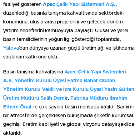
faaliyet gösteren
Apec
Çelik Yapı Sistemleri A.Ş.
,
düzenlediği basınla tanışma kahvaltısında sektördeki
konumunu, uluslararası projelerini ve gelecek dönem
yatırım hedeflerini kamuoyuyla paylaştı. Ulusal ve yerel
basın temsilcilerinin yoğun ilgi gösterdiği toplantıda,
Yalova
’dan dünyaya uzanan güçlü üretim ağı ve istihdama
sağlanan katkı öne çıktı.
Basın tanışma kahvaltısına
Apec Çelik Yapı Sistemleri
A.Ş. Yönetim Kurulu Üyesi Fatma Bahar Obdan
,
Yönetim Kurulu Vekili ve İcra Kurulu Üyesi Yasin Gülten
,
Üretim Müdürü Salih Demir
,
Fabrika Müdürü İbrahim
Ethem Önal
ile çok sayıda basın mensubu katıldı. Samimi
bir atmosferde gerçekleşen buluşmada şirketin kurumsal
geçmişi, üretim kabiliyeti ve global vizyonu detaylı şekilde
aktarıldı.