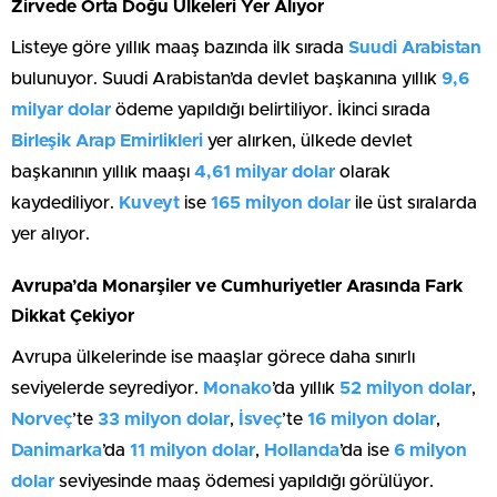
Zirvede Orta Doğu Ülkeleri Yer Alıyor
Listeye göre yıllık maaş bazında ilk sırada
Suudi Arabistan
bulunuyor. Suudi Arabistan’da devlet başkanına yıllık
9,6
milyar dolar
ödeme yapıldığı belirtiliyor. İkinci sırada
Birleşik Arap Emirlikleri
yer alırken, ülkede devlet
başkanının yıllık maaşı
4,61 milyar dolar
olarak
kaydediliyor.
Kuveyt
ise
165 milyon dolar
ile üst sıralarda
yer alıyor.
Avrupa’da Monarşiler ve Cumhuriyetler Arasında Fark
Dikkat Çekiyor
Avrupa ülkelerinde ise maaşlar görece daha sınırlı
seviyelerde seyrediyor.
Monako
’da yıllık
52 milyon dolar
,
Norveç
’te
33 milyon dolar
,
İsveç
’te
16 milyon dolar
,
Danimarka
’da
11 milyon dolar
,
Hollanda
’da ise
6 milyon
dolar
seviyesinde maaş ödemesi yapıldığı görülüyor.