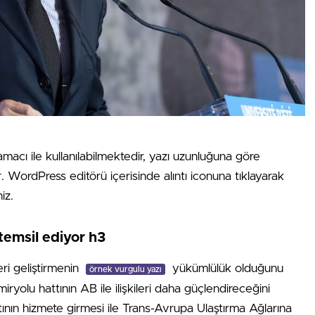
amacı ile kullanılabilmektedir, yazı uzunluğuna göre
ır. WordPress editörü içerisinde alıntı iconuna tıklayarak
iz.
temsil ediyor h3
eri geliştirmenin
yükümlülük olduğunu
örnek vurgulu yazı
ryolu hattının AB ile ilişkileri daha güçlendireceğini
tının hizmete girmesi ile Trans-Avrupa Ulaştırma Ağlarına