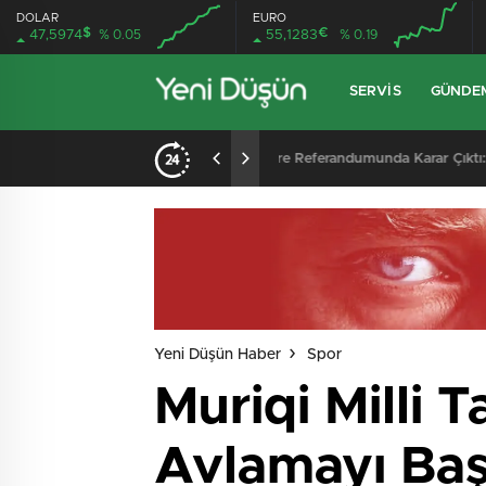
DOLAR
EURO
$
€
47,5974
% 0.05
55,1283
% 0.19
SERVIS
GÜNDE
Kocadere Referandumunda Karar Çıktı: Teşvikiye’ye Bağlanmaya Halktan Güçlü Destek
02:08
/
İznik’te Feci Trafik
Yeni Düşün Haber
Spor
Muriqi Milli 
Avlamayı Baş