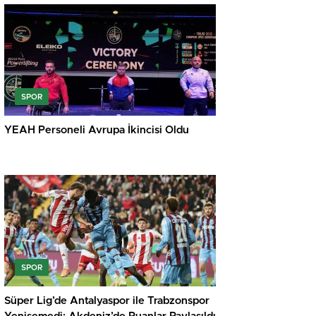
SPOR
YEAH Personeli Avrupa İkincisi Oldu
SPOR
Süper Lig’de Antalyaspor ile Trabzonspor