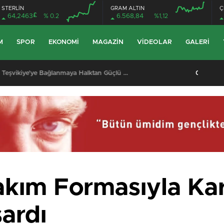
STERLİN
GRAM ALTIN
Ç
£
64,2463
% 0.2
6.568,84
%1,12
M
SPOR
EKONOMI
MAGAZIN
VIDEOLAR
GALERI
 Kazası: Jandarma Astsubayın Eşi ve Çocuğu Hayatını Kaybetti
Takım Formasıyla Ka
ardı