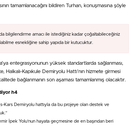
ının tamamlanacağını bildiren Turhan, konuşmasına şöyle
da bilgilendirme amacı ile istediğiniz kadar çoğaltabileceğiniz
alabilme esnekliğine sahip yapıda bir kutucuktur.
upa’ya entegrasyonunun yüksek standartlarda sağlanması,
İşte, Halkalı-Kapıkule Demiryolu Hattı’nın hizmete girmesi
kalitede bağlanmanın son aşaması tamamlanmış olacaktır.
diyor h4
s-Kars Demiryolu hattıyla da bu projeye olan destek ve
uk.”
emir İpek Yolu’nun hayata geçmesine de en başından beri