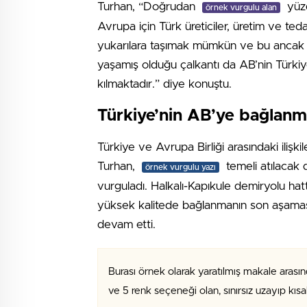
Turhan, “Doğrudan
yüzd
örnek vurgulu alan
Avrupa için Türk üreticiler, üretim ve teda
yukarılara taşımak mümkün ve bu ancak adil
yaşamış olduğu çalkantı da AB’nin Türkiye
kılmaktadır.” diye konuştu.
Türkiye’nin AB’ye bağlanma
Türkiye ve Avrupa Birliği arasındaki ilişki
Turhan,
temeli atılacak d
örnek vurgulu yazı
vurguladı. Halkalı-Kapıkule demiryolu hat
yüksek kalitede bağlanmanın son aşamas
devam etti.
Burası örnek olarak yaratılmış makale arasın
ve 5 renk seçeneği olan, sınırsız uzayıp kıs