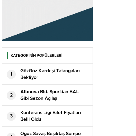
KATEGORİNİN POPÜLERLERİ
GözGöz Kardeşi Tatangaları
1
Bekliyor
Altınova Bld. Spor’dan BAL
2
Gibi Sezon Açılışı
Konferans Ligi Bilet Fiyatları
3
Belli Oldu
Oğuz Savaş Beşiktaş Sompo