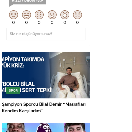
HIZLI YORUM YAP
0
0
0
0
0
0
SPOR
Şampiyon Sporcu Bilal Demir “Masrafları
Kendim Karşıladım”