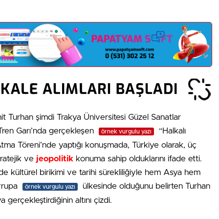
t Turhan şimdi Trakya Üniversitesi Güzel Sanatlar
ç Tren Garı’nda gerçekleşen
“Halkalı
örnek vurgulu yazı
Atma Töreni’nde yaptığı konuşmada, Türkiye olarak, üç
tratejik ve
jeopolitik
konuma sahip olduklarını ifade etti.
kültürel birikimi ve tarihi sürekliliğiyle hem Asya hem
vrupa
ülkesinde olduğunu belirten Turhan
örnek vurgulu yazı
gerçekleştirdiğinin altını çizdi.