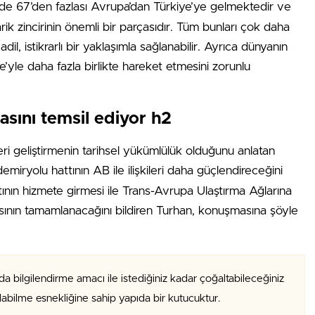
e 67’den fazlası Avrupa’dan Türkiye’ye gelmektedir ve
rik zincirinin önemli bir parçasıdır. Tüm bunları çok daha
, istikrarlı bir yaklaşımla sağlanabilir. Ayrıca dünyanın
’yle daha fazla birlikte hareket etmesini zorunlu
sını temsil ediyor h2
leri geliştirmenin tarihsel yükümlülük olduğunu anlatan
emiryolu hattının AB ile ilişkileri daha güçlendireceğini
tının hizmete girmesi ile Trans-Avrupa Ulaştırma Ağlarına
ının tamamlanacağını bildiren Turhan, konuşmasına şöyle
da bilgilendirme amacı ile istediğiniz kadar çoğaltabileceğiniz
alabilme esnekliğine sahip yapıda bir kutucuktur.