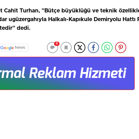
 Cahit Turhan, "Bütçe büyüklüğü ve teknik özellikler
adar ugüzergahıyla Halkalı-Kapıkule Demiryolu Hattı P
edir" dedi.
0
News