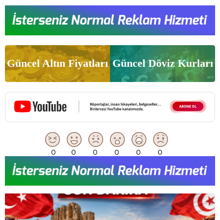
Güncel Altın Fiyatları
Güncel Döviz Kurları
0
0
0
0
0
0