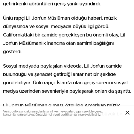
getirirkenki görüntüleri geniş yankı uyandırdı.
Ünlü rapçi Lil Jon’un Müslüman olduğu haberi, müzik
dünyasında ve sosyal medyada büyük ilgi gördü.
California’daki bir camide gerçekleşen bu önemli olay, Lil
Jon’un Müslümanlık inancına olan samimi bağlılığını
gösterdi.
Sosyal medyada paylaşılan videoda, Lil Jon’un camide
bulunduğu ve şehadet getirdiği anlar net bir şekilde
görülebiliyor. Ünlü rapçi, İslam’a olan geçiş sürecini sosyal
medya üzerinden sevenleriyle paylaşarak onları da şaşırttı.
Lil Jon’un Müslüman olması, özellikle Amerikan müzik
Veri politikasındaki amaçlarla sınırlı ve mevzuata uygun şekilde çerez
endüstrisinde ve genç hayran kitlesi arasında büyük bir
konumlandırmaktayız. Detaylar için
veri politikamızı
inceleyebilirsiniz.
konuşma konusu haline geldi. Ünlü rapçinin bu dini değişim
kararı, Müslüman topluluklar arasında da sevinçle