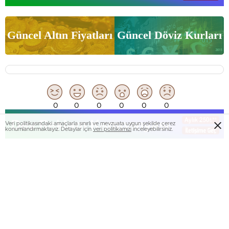
Güncel Altın Fiyatları
Güncel Döviz Kurları
Veri politikasındaki amaçlarla sınırlı ve mevzuata uygun şekilde çerez
0
0
0
0
0
0
konumlandırmaktayız. Detaylar için
veri politikamızı
inceleyebilirsiniz.