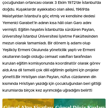
çocuğundan ortancası olarak 3 Ekim 1972’de İstanbul’da
doğdu. Kuşaklardır ayakkabıcı olan ailesi, 1969’da
Malatya’dan İstanbul’a göç etmiş ve kendisine dedesi
Yemenici Garabet’in adının kısa hâli olan Garo adını
vermişti. Eğitim hayatını İstanbul’da sürdüren Paylan,
üniversiteyi İstanbul Üniversitesi İşletme Fakültesinden
mezun olarak tamamladı. Bir dönem iş adamı olup
Yeşilköy Ermeni Okulunda yöneticilik yaptı ve Ermeni
okullarının bağlı olduğu cemaat vakıfları tarafından
kurulan eğitim komisyonunda koordinatör olarak görev
aldı.Ana dil temelli çok dilli eğitimin gelişimi için projeler
yönetti.Bir Hristiyan olan Paylan, nüfus cüzdanının din
kısmında Hristiyan yazdığı için çocukluğundan beri gittiği
kurumlarda birçok kez ayrımcılığa uğradığını belirtti
Güncel Altın Fiyatları
Güncel Döviz Kurları