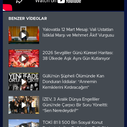
BENZER VIDEOLAR
Yalova’da 12 Mart Mesajı: Vali Usta’dan
İstiklal Marşı ve Mehmet Âkif Vurgusu
2026 Sevgililer Günü Küresel Haritası:
38 Ülkede Aşk Aynı Gün Kutlanıyor
Güllü’nün Şüpheli Ölümünde Kan
Donduran İddialar: “Annemin
Kemiklerini Kırdıracağım”
İZEV, 3 Aralık Dünya Engelliler
Günü’nde Çarpıcı Bir Soru Yöneltti:
“Sen Neredeydin?”
TOKİ 81 İl 500 Bin Sosyal Konut