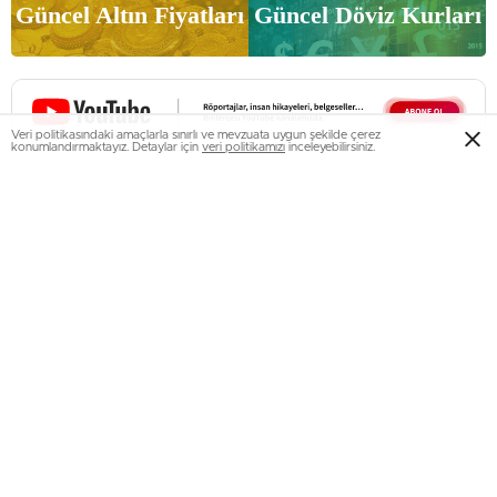
Güncel Altın Fiyatları
Güncel Döviz Kurları
Veri politikasındaki amaçlarla sınırlı ve mevzuata uygun şekilde çerez
konumlandırmaktayız. Detaylar için
veri politikamızı
inceleyebilirsiniz.
0
0
0
0
0
0