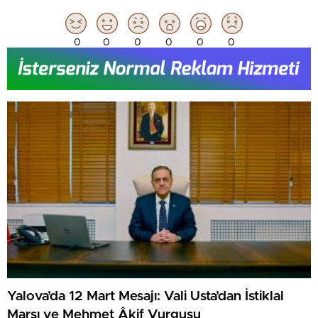
0
0
0
0
0
0
Yalova’da 12 Mart Mesajı: Vali Usta’dan İstiklal
Marşı ve Mehmet Âkif Vurgusu