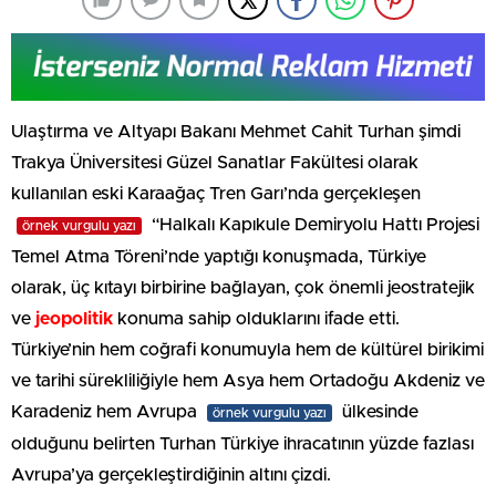
Ulaştırma ve Altyapı Bakanı Mehmet Cahit Turhan şimdi
Trakya Üniversitesi Güzel Sanatlar Fakültesi olarak
kullanılan eski Karaağaç Tren Garı’nda gerçekleşen
“Halkalı Kapıkule Demiryolu Hattı Projesi
örnek vurgulu yazı
Temel Atma Töreni’nde yaptığı konuşmada, Türkiye
olarak, üç kıtayı birbirine bağlayan, çok önemli jeostratejik
ve
jeopolitik
konuma sahip olduklarını ifade etti.
Türkiye’nin hem coğrafi konumuyla hem de kültürel birikimi
ve tarihi sürekliliğiyle hem Asya hem Ortadoğu Akdeniz ve
Karadeniz hem Avrupa
ülkesinde
örnek vurgulu yazı
olduğunu belirten Turhan Türkiye ihracatının yüzde fazlası
Avrupa’ya gerçekleştirdiğinin altını çizdi.