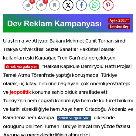
0
0
Ulaştırma ve Altyapı Bakanı Mehmet Cahit Turhan şimdi
Trakya Üniversitesi Güzel Sanatlar Fakültesi olarak
kullanılan eski Karaağaç Tren Garı’nda gerçekleşen
“Halkalı Kapıkule Demiryolu Hattı Projesi
örnek vurgulu yazı
Temel Atma Töreni’nde yaptığı konuşmada, Türkiye
olarak, üç kıtayı birbirine bağlayan, çok önemli jeostratejik
ve
jeopolitik
konuma sahip olduklarını ifade etti.
Türkiye’nin hem coğrafi konumuyla hem de kültürel birikimi
ve tarihi sürekliliğiyle hem Asya hem Ortadoğu Akdeniz ve
Karadeniz hem Avrupa
ülkesinde
örnek vurgulu yazı
olduğunu belirten Turhan Türkiye ihracatının yüzde fazlası
Avrupa’ya gerçekleştirdiğinin altını çizdi.