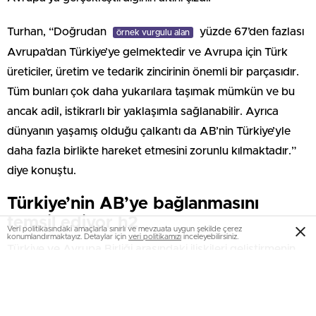
Turhan, “Doğrudan
yüzde 67’den fazlası
örnek vurgulu alan
Avrupa’dan Türkiye’ye gelmektedir ve Avrupa için Türk
üreticiler, üretim ve tedarik zincirinin önemli bir parçasıdır.
Tüm bunları çok daha yukarılara taşımak mümkün ve bu
ancak adil, istikrarlı bir yaklaşımla sağlanabilir. Ayrıca
dünyanın yaşamış olduğu çalkantı da AB’nin Türkiye’yle
daha fazla birlikte hareket etmesini zorunlu kılmaktadır.”
diye konuştu.
Türkiye’nin AB’ye bağlanmasını
temsil ediyor h2
Veri politikasındaki amaçlarla sınırlı ve mevzuata uygun şekilde çerez
konumlandırmaktayız. Detaylar için
veri politikamızı
inceleyebilirsiniz.
Türkiye ve Avrupa Birliği arasındaki ilişkileri geliştirmenin
tarihsel yükümlülük olduğunu anlatan Turhan,
temeli atılacak demiryolu hattının AB ile
örnek vurgulu yazı
ilişkileri daha güçlendireceğini vurguladı. Halkalı-Kapıkule