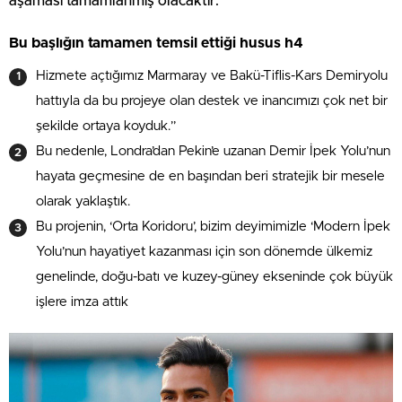
aşaması tamamlanmış olacaktır.
Bu başlığın tamamen temsil ettiği husus h4
Hizmete açtığımız Marmaray ve Bakü-Tiflis-Kars Demiryolu
hattıyla da bu projeye olan destek ve inancımızı çok net bir
şekilde ortaya koyduk.”
Bu nedenle, Londra’dan Pekin’e uzanan Demir İpek Yolu’nun
hayata geçmesine de en başından beri stratejik bir mesele
olarak yaklaştık.
Bu projenin, ‘Orta Koridoru’, bizim deyimimizle ‘Modern İpek
Yolu’nun hayatiyet kazanması için son dönemde ülkemiz
genelinde, doğu-batı ve kuzey-güney ekseninde çok büyük
işlere imza attık