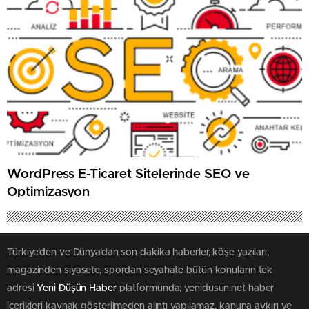
WordPress E-Ticaret Sitelerinde SEO ve
Optimizasyon
Türkiye'den ve Dünya’dan son dakika haberler, köşe yazıları,
magazinden siyasete, spordan seyahate bütün konuların tek
adresi
Yeni Düşün Haber
platformunda; yenidusun.net haber
içerikleri kaynak gösterilmeden alıntı yapılamaz, kanuna aykırı ve