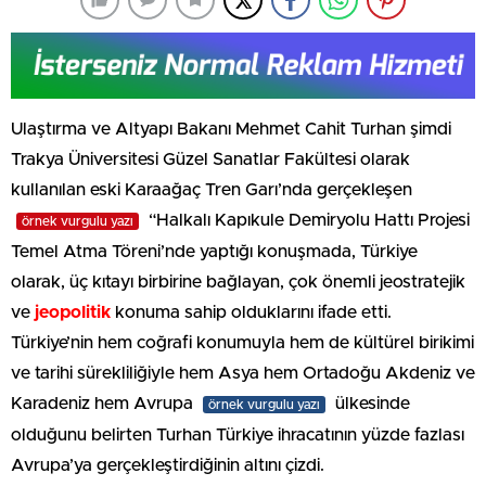
Ulaştırma ve Altyapı Bakanı Mehmet Cahit Turhan şimdi
Trakya Üniversitesi Güzel Sanatlar Fakültesi olarak
kullanılan eski Karaağaç Tren Garı’nda gerçekleşen
“Halkalı Kapıkule Demiryolu Hattı Projesi
örnek vurgulu yazı
Temel Atma Töreni’nde yaptığı konuşmada, Türkiye
olarak, üç kıtayı birbirine bağlayan, çok önemli jeostratejik
ve
jeopolitik
konuma sahip olduklarını ifade etti.
Türkiye’nin hem coğrafi konumuyla hem de kültürel birikimi
ve tarihi sürekliliğiyle hem Asya hem Ortadoğu Akdeniz ve
Karadeniz hem Avrupa
ülkesinde
örnek vurgulu yazı
olduğunu belirten Turhan Türkiye ihracatının yüzde fazlası
Avrupa’ya gerçekleştirdiğinin altını çizdi.