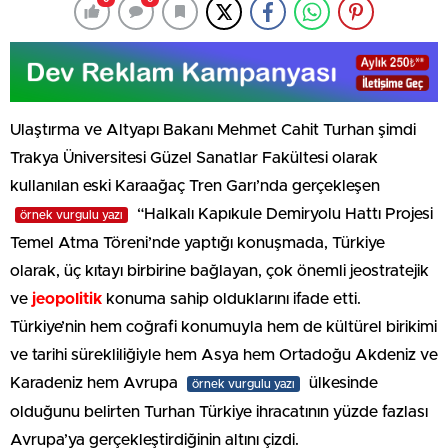
Ulaştırma ve Altyapı Bakanı Mehmet Cahit Turhan şimdi
Trakya Üniversitesi Güzel Sanatlar Fakültesi olarak
kullanılan eski Karaağaç Tren Garı’nda gerçekleşen
“Halkalı Kapıkule Demiryolu Hattı Projesi
örnek vurgulu yazı
Temel Atma Töreni’nde yaptığı konuşmada, Türkiye
olarak, üç kıtayı birbirine bağlayan, çok önemli jeostratejik
ve
jeopolitik
konuma sahip olduklarını ifade etti.
Türkiye’nin hem coğrafi konumuyla hem de kültürel birikimi
ve tarihi sürekliliğiyle hem Asya hem Ortadoğu Akdeniz ve
Karadeniz hem Avrupa
ülkesinde
örnek vurgulu yazı
olduğunu belirten Turhan Türkiye ihracatının yüzde fazlası
Avrupa’ya gerçekleştirdiğinin altını çizdi.