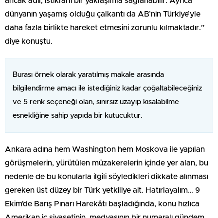
ancak adil, istikrarlı bir yaklaşımla sağlanabilir. Ayrıca
dünyanın yaşamış olduğu çalkantı da AB’nin Türkiye’yle
daha fazla birlikte hareket etmesini zorunlu kılmaktadır.”
diye konuştu.
Burası örnek olarak yaratılmış makale arasında
bilgilendirme amacı ile istediğiniz kadar çoğaltabileceğiniz
ve 5 renk seçeneği olan, sınırsız uzayıp kısalabilme
esnekliğine sahip yapıda bir kutucuktur.
Ankara adına hem Washington hem Moskova ile yapılan
görüşmelerin, yürütülen müzakerelerin içinde yer alan, bu
nedenle de bu konularla ilgili söyledikleri dikkate alınması
gereken üst düzey bir Türk yetkiliye ait. Hatırlayalım… 9
Ekim’de Barış Pınarı Harekâtı başladığında, konu hızlıca
Amerikan iç siyasetinin, medyasının bir numaralı gündem