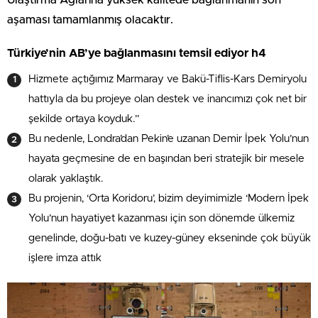
aşaması tamamlanmış olacaktır.
Türkiye’nin AB’ye bağlanmasını temsil ediyor h4
Hizmete açtığımız Marmaray ve Bakü-Tiflis-Kars Demiryolu
hattıyla da bu projeye olan destek ve inancımızı çok net bir
şekilde ortaya koyduk.”
Bu nedenle, Londra’dan Pekin’e uzanan Demir İpek Yolu’nun
hayata geçmesine de en başından beri stratejik bir mesele
olarak yaklaştık.
Bu projenin, ‘Orta Koridoru’, bizim deyimimizle ‘Modern İpek
Yolu’nun hayatiyet kazanması için son dönemde ülkemiz
genelinde, doğu-batı ve kuzey-güney ekseninde çok büyük
işlere imza attık