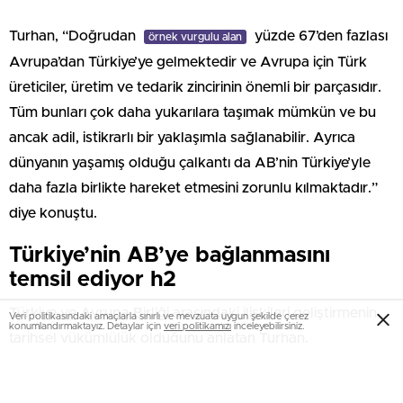
Turhan, “Doğrudan
yüzde 67’den fazlası
örnek vurgulu alan
Avrupa’dan Türkiye’ye gelmektedir ve Avrupa için Türk
üreticiler, üretim ve tedarik zincirinin önemli bir parçasıdır.
Tüm bunları çok daha yukarılara taşımak mümkün ve bu
ancak adil, istikrarlı bir yaklaşımla sağlanabilir. Ayrıca
dünyanın yaşamış olduğu çalkantı da AB’nin Türkiye’yle
daha fazla birlikte hareket etmesini zorunlu kılmaktadır.”
diye konuştu.
Türkiye’nin AB’ye bağlanmasını
temsil ediyor h2
Türkiye ve Avrupa Birliği arasındaki ilişkileri geliştirmenin
Veri politikasındaki amaçlarla sınırlı ve mevzuata uygun şekilde çerez
konumlandırmaktayız. Detaylar için
veri politikamızı
inceleyebilirsiniz.
tarihsel yükümlülük olduğunu anlatan Turhan,
temeli atılacak demiryolu hattının AB ile
örnek vurgulu yazı
ilişkileri daha güçlendireceğini vurguladı. Halkalı-Kapıkule