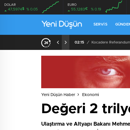
DOLAR
EURO
$
€
47,5974
% 0.05
55,1283
% 0.19
SERVIS
GÜNDE
02:15
/
Yeni Düşün Haber
Ekonomi
Değeri 2 tril
Ulaştırma ve Altyapı Bakanı Mehmet