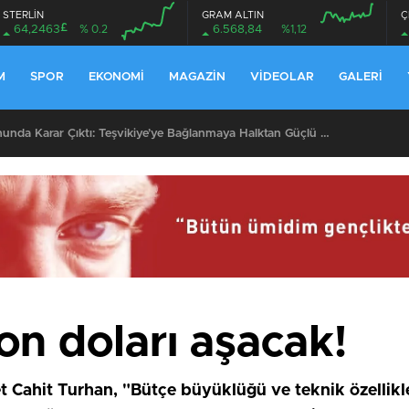
STERLİN
GRAM ALTIN
Ç
£
64,2463
% 0.2
6.568,84
%1,12
M
SPOR
EKONOMI
MAGAZIN
VIDEOLAR
GALERI
Kocadere Referandumunda Karar Çıktı: Teşvikiye’ye Bağlanmaya Halktan Güçlü Destek
yon doları aşacak!
 Cahit Turhan, "Bütçe büyüklüğü ve teknik özellikler