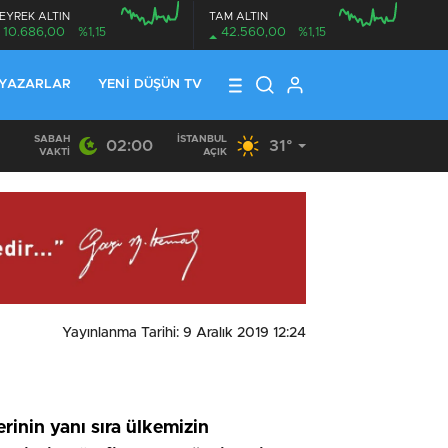
EYREK ALTIN
TAM ALTIN
10.686,00
%1,15
42.560,00
%1,15
YAZARLAR
YENI DÜŞÜN TV
SABAH
İSTANBUL
02:00
31°
02:08
/
İznik’te Feci Trafik Kazası: Jandarma Astsubayın Eşi v
VAKTI
AÇIK
Yayınlanma Tarihi: 9 Aralık 2019 12:24
inin yanı sıra ülkemizin