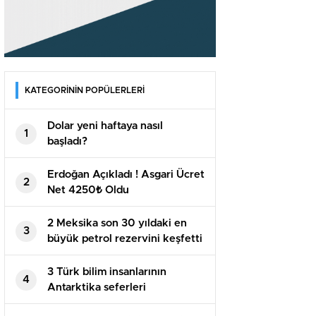
KATEGORİNİN POPÜLERLERİ
Dolar yeni haftaya nasıl
1
başladı?
Erdoğan Açıkladı ! Asgari Ücret
2
Net 4250₺ Oldu
2 Meksika son 30 yıldaki en
3
büyük petrol rezervini keşfetti
3 Türk bilim insanlarının
4
Antarktika seferleri
meyvelerini veriyor