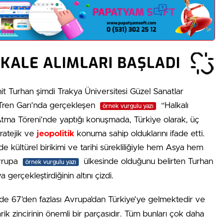
t Turhan şimdi Trakya Üniversitesi Güzel Sanatlar
ç Tren Garı’nda gerçekleşen
“Halkalı
örnek vurgulu yazı
Atma Töreni’nde yaptığı konuşmada, Türkiye olarak, üç
tratejik ve
jeopolitik
konuma sahip olduklarını ifade etti.
kültürel birikimi ve tarihi sürekliliğiyle hem Asya hem
vrupa
ülkesinde olduğunu belirten Turhan
örnek vurgulu yazı
gerçekleştirdiğinin altını çizdi.
e 67’den fazlası Avrupa’dan Türkiye’ye gelmektedir ve
rik zincirinin önemli bir parçasıdır. Tüm bunları çok daha