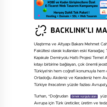
Ulaştırma ve Altyapı Bakanı Mehmet Cahi
Fakültesi olarak kullanılan eski Karaağa
Kapıkule Demiryolu Hattı Projesi Temel 
kıtayı birbirine bağlayan, çok önemli jeos
Türkiye’nin hem coğrafi konumuyla hem de 
Ortadoğu Akdeniz ve Karadeniz hem A
Türkiye ihracatının yüzde fazlası Avrupa’ya 
Turhan, “Doğrudan
yüzd
örnek vurgulu alan
Avrupa için Türk üreticiler, üretim ve teda