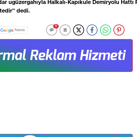
adar ugüzergahıyla Halkalı-Kapıkule Demiryolu Hattı P
edir" dedi.
0
News