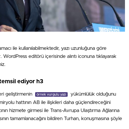
amacı ile kullanılabilmektedir, yazı uzunluğuna göre
ır. WordPress editörü içerisinde alıntı iconuna tıklayarak
iz.
temsil ediyor h3
eri geliştirmenin
yükümlülük olduğunu
örnek vurgulu yazı
ryolu hattının AB ile ilişkileri daha güçlendireceğini
tının hizmete girmesi ile Trans-Avrupa Ulaştırma Ağlarına
ının tamamlanacağını bildiren Turhan, konuşmasına şöyle