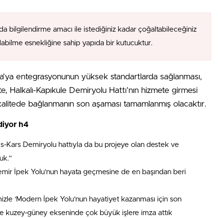
da bilgilendirme amacı ile istediğiniz kadar çoğaltabileceğiniz
alabilme esnekliğine sahip yapıda bir kutucuktur.
upa’ya entegrasyonunun yüksek standartlarda sağlanması,
İşte, Halkalı-Kapıkule Demiryolu Hattı’nın hizmete girmesi
kalitede bağlanmanın son aşaması tamamlanmış olacaktır.
diyor h4
s-Kars Demiryolu hattıyla da bu projeye olan destek ve
uk.”
emir İpek Yolu’nun hayata geçmesine de en başından beri
imizle ‘Modern İpek Yolu’nun hayatiyet kazanması için son
e kuzey-güney ekseninde çok büyük işlere imza attık