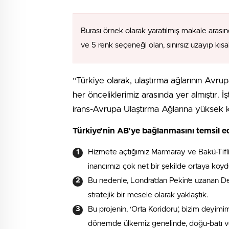
Burası örnek olarak yaratılmış makale arasın
ve 5 renk seçeneği olan, sınırsız uzayıp kıs
“Türkiye olarak, ulaştırma ağlarının Avr
her önceliklerimiz arasında yer almıştır. 
irans-Avrupa Ulaştırma Ağlarına yüksek 
Türkiye’nin AB’ye bağlanmasını temsil e
Hizmete açtığımız Marmaray ve Bakü-Tifli
inancımızı çok net bir şekilde ortaya koyd
Bu nedenle, Londra’dan Pekin’e uzanan D
stratejik bir mesele olarak yaklaştık.
Bu projenin, ‘Orta Koridoru’, bizim deyim
dönemde ülkemiz genelinde, doğu-batı v