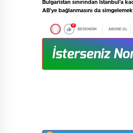
Bulgaristan sınırından İstanbul'a k
AB’ye bağlanmasını da simgelemekt
0
BEĞENDİM
ABONE OL