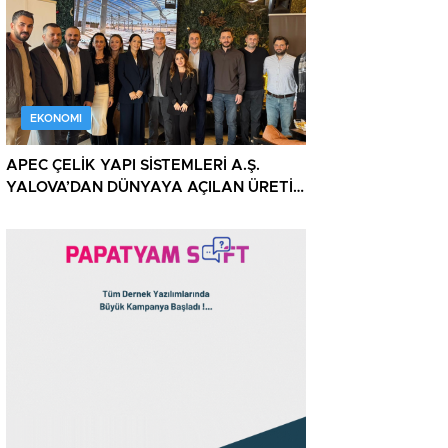
EKONOMI
APEC ÇELİK YAPI SİSTEMLERİ A.Ş.
YALOVA’DAN DÜNYAYA AÇILAN ÜRETİM
GÜCÜNÜ BASINLA PAYLAŞTI