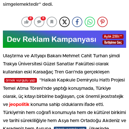
simgelemektedir" dedi.
0
0
Ulaştırma ve Altyapı Bakanı Mehmet Cahit Turhan şimdi
Trakya Üniversitesi Güzel Sanatlar Fakültesi olarak
kullanılan eski Karaağaç Tren Garı’nda gerçekleşen
“Halkalı Kapıkule Demiryolu Hattı Projesi
örnek vurgulu yazı
Temel Atma Töreni’nde yaptığı konuşmada, Türkiye
olarak, üç kıtayı birbirine bağlayan, çok önemli jeostratejik
ve
jeopolitik
konuma sahip olduklarını ifade etti.
Türkiye’nin hem coğrafi konumuyla hem de kültürel birikimi
ve tarihi sürekliliğiyle hem Asya hem Ortadoğu Akdeniz ve
Karadeniz hem Avrupa
ülkesinde