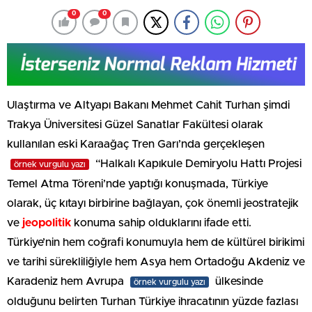
0
0
Ulaştırma ve Altyapı Bakanı Mehmet Cahit Turhan şimdi
Trakya Üniversitesi Güzel Sanatlar Fakültesi olarak
kullanılan eski Karaağaç Tren Garı’nda gerçekleşen
“Halkalı Kapıkule Demiryolu Hattı Projesi
örnek vurgulu yazı
Temel Atma Töreni’nde yaptığı konuşmada, Türkiye
olarak, üç kıtayı birbirine bağlayan, çok önemli jeostratejik
ve
jeopolitik
konuma sahip olduklarını ifade etti.
Türkiye’nin hem coğrafi konumuyla hem de kültürel birikimi
ve tarihi sürekliliğiyle hem Asya hem Ortadoğu Akdeniz ve
Karadeniz hem Avrupa
ülkesinde
örnek vurgulu yazı
olduğunu belirten Turhan Türkiye ihracatının yüzde fazlası