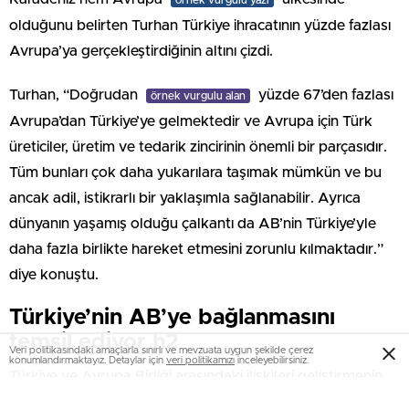
örnek vurgulu yazı
olduğunu belirten Turhan Türkiye ihracatının yüzde fazlası
Avrupa’ya gerçekleştirdiğinin altını çizdi.
Turhan, “Doğrudan
yüzde 67’den fazlası
örnek vurgulu alan
Avrupa’dan Türkiye’ye gelmektedir ve Avrupa için Türk
üreticiler, üretim ve tedarik zincirinin önemli bir parçasıdır.
Tüm bunları çok daha yukarılara taşımak mümkün ve bu
ancak adil, istikrarlı bir yaklaşımla sağlanabilir. Ayrıca
dünyanın yaşamış olduğu çalkantı da AB’nin Türkiye’yle
daha fazla birlikte hareket etmesini zorunlu kılmaktadır.”
diye konuştu.
Türkiye’nin AB’ye bağlanmasını
temsil ediyor h2
Veri politikasındaki amaçlarla sınırlı ve mevzuata uygun şekilde çerez
konumlandırmaktayız. Detaylar için
veri politikamızı
inceleyebilirsiniz.
Türkiye ve Avrupa Birliği arasındaki ilişkileri geliştirmenin
tarihsel yükümlülük olduğunu anlatan Turhan,