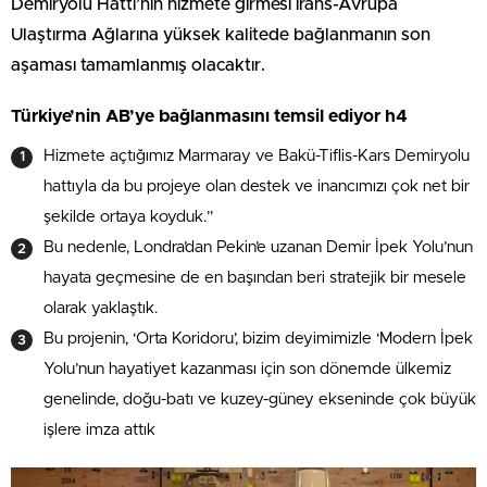
Demiryolu Hattı’nın hizmete girmesi irans-Avrupa
Ulaştırma Ağlarına yüksek kalitede bağlanmanın son
aşaması tamamlanmış olacaktır.
Türkiye’nin AB’ye bağlanmasını temsil ediyor h4
Hizmete açtığımız Marmaray ve Bakü-Tiflis-Kars Demiryolu
hattıyla da bu projeye olan destek ve inancımızı çok net bir
şekilde ortaya koyduk.”
Bu nedenle, Londra’dan Pekin’e uzanan Demir İpek Yolu’nun
hayata geçmesine de en başından beri stratejik bir mesele
olarak yaklaştık.
Bu projenin, ‘Orta Koridoru’, bizim deyimimizle ‘Modern İpek
Yolu’nun hayatiyet kazanması için son dönemde ülkemiz
genelinde, doğu-batı ve kuzey-güney ekseninde çok büyük
işlere imza attık