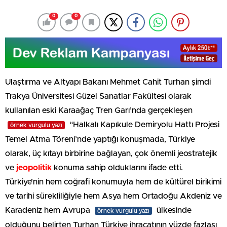
0
0
Ulaştırma ve Altyapı Bakanı Mehmet Cahit Turhan şimdi
Trakya Üniversitesi Güzel Sanatlar Fakültesi olarak
kullanılan eski Karaağaç Tren Garı’nda gerçekleşen
“Halkalı Kapıkule Demiryolu Hattı Projesi
örnek vurgulu yazı
Temel Atma Töreni’nde yaptığı konuşmada, Türkiye
olarak, üç kıtayı birbirine bağlayan, çok önemli jeostratejik
ve
jeopolitik
konuma sahip olduklarını ifade etti.
Türkiye’nin hem coğrafi konumuyla hem de kültürel birikimi
ve tarihi sürekliliğiyle hem Asya hem Ortadoğu Akdeniz ve
Karadeniz hem Avrupa
ülkesinde
örnek vurgulu yazı
olduğunu belirten Turhan Türkiye ihracatının yüzde fazlası