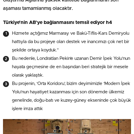
aşaması tamamlanmış olacaktır.
Türkiye’nin AB’ye bağlanmasını temsil ediyor h4
Hizmete açtığımız Marmaray ve Bakü-Tiflis-Kars Demiryolu
hattıyla da bu projeye olan destek ve inancımızı çok net bir
şekilde ortaya koyduk.”
Bu nedenle, Londra’dan Pekin’e uzanan Demir İpek Yolu’nun
hayata geçmesine de en başından beri stratejik bir mesele
olarak yaklaştık.
Bu projenin, ‘Orta Koridoru’, bizim deyimimizle ‘Modern İpek
Yolu’nun hayatiyet kazanması için son dönemde ülkemiz
genelinde, doğu-batı ve kuzey-güney ekseninde çok büyük
işlere imza attık