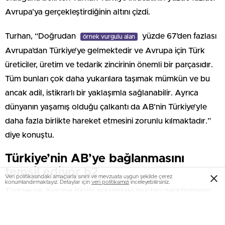
Avrupa’ya gerçekleştirdiğinin altını çizdi.
Turhan, “Doğrudan
yüzde 67’den fazlası
örnek vurgulu alan
Avrupa’dan Türkiye’ye gelmektedir ve Avrupa için Türk
üreticiler, üretim ve tedarik zincirinin önemli bir parçasıdır.
Tüm bunları çok daha yukarılara taşımak mümkün ve bu
ancak adil, istikrarlı bir yaklaşımla sağlanabilir. Ayrıca
dünyanın yaşamış olduğu çalkantı da AB’nin Türkiye’yle
daha fazla birlikte hareket etmesini zorunlu kılmaktadır.”
diye konuştu.
Türkiye’nin AB’ye bağlanmasını
temsil ediyor h2
Veri politikasındaki amaçlarla sınırlı ve mevzuata uygun şekilde çerez
konumlandırmaktayız. Detaylar için
veri politikamızı
inceleyebilirsiniz.
Türkiye ve Avrupa Birliği arasındaki ilişkileri geliştirmenin
tarihsel yükümlülük olduğunu anlatan Turhan,
temeli atılacak demiryolu hattının AB ile
örnek vurgulu yazı