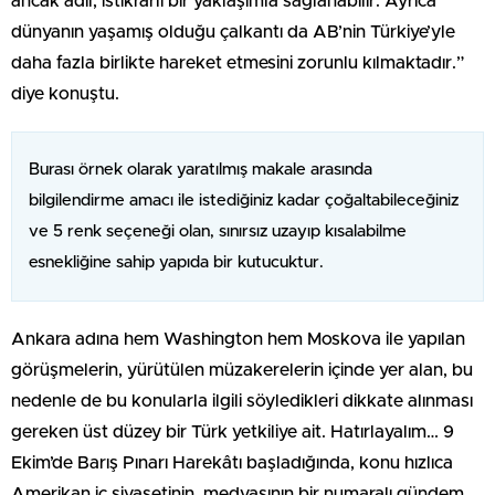
ancak adil, istikrarlı bir yaklaşımla sağlanabilir. Ayrıca
dünyanın yaşamış olduğu çalkantı da AB’nin Türkiye’yle
daha fazla birlikte hareket etmesini zorunlu kılmaktadır.”
diye konuştu.
Burası örnek olarak yaratılmış makale arasında
bilgilendirme amacı ile istediğiniz kadar çoğaltabileceğiniz
ve 5 renk seçeneği olan, sınırsız uzayıp kısalabilme
esnekliğine sahip yapıda bir kutucuktur.
Ankara adına hem Washington hem Moskova ile yapılan
görüşmelerin, yürütülen müzakerelerin içinde yer alan, bu
nedenle de bu konularla ilgili söyledikleri dikkate alınması
gereken üst düzey bir Türk yetkiliye ait. Hatırlayalım… 9
Ekim’de Barış Pınarı Harekâtı başladığında, konu hızlıca
Amerikan iç siyasetinin, medyasının bir numaralı gündem