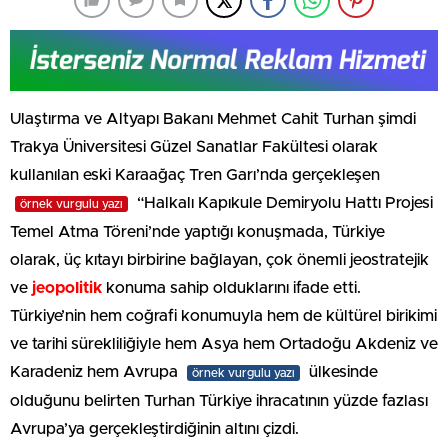
Ulaştırma ve Altyapı Bakanı Mehmet Cahit Turhan şimdi
Trakya Üniversitesi Güzel Sanatlar Fakültesi olarak
kullanılan eski Karaağaç Tren Garı’nda gerçekleşen
“Halkalı Kapıkule Demiryolu Hattı Projesi
örnek vurgulu yazı
Temel Atma Töreni’nde yaptığı konuşmada, Türkiye
olarak, üç kıtayı birbirine bağlayan, çok önemli jeostratejik
ve
jeopolitik
konuma sahip olduklarını ifade etti.
Türkiye’nin hem coğrafi konumuyla hem de kültürel birikimi
ve tarihi sürekliliğiyle hem Asya hem Ortadoğu Akdeniz ve
Karadeniz hem Avrupa
ülkesinde
örnek vurgulu yazı
olduğunu belirten Turhan Türkiye ihracatının yüzde fazlası
Avrupa’ya gerçekleştirdiğinin altını çizdi.