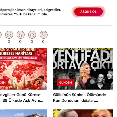
0
0
0
0
DEM
GÜNDEM
evgililer Günü Küresel
Güllü’nün Şüpheli Ölümünde
ı: 38 Ülkede Aşk Aynı
Kan Donduran İddialar:
tlanıyor
“Annemin Kemiklerini
Kırdıracağım”