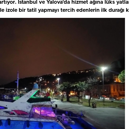
artıyor. İstanbul ve Yalova'da hizmet ağına lüks yatl
e izole bir tatil yapmayı tercih edenlerin ilk durağı 