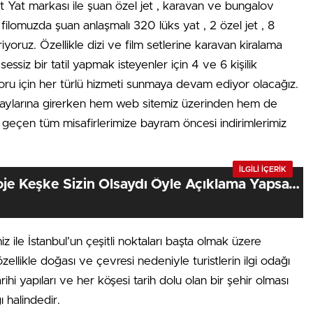
 Yat markası ile şuan özel jet , karavan ve bungalov
filomuzda şuan anlaşmalı 320 lüks yat , 2 özel jet , 8
oruz. Özellikle dizi ve film setlerine karavan kiralama
ssiz bir tatil yapmak isteyenler için 4 ve 6 kişilik
foru için her türlü hizmeti sunmaya devam ediyor olacağız.
 aylarına girerken hem web sitemiz üzerinden hem de
 geçen tüm misafirlerimize bayram öncesi indirimlerimiz
İLGİLİ İÇERİK
Ayyıldız “Bu Proje Keşke Sizin Olsaydı Öyle Açıklama Yapsaydınız”
z ile İstanbul’un çeşitli noktaları başta olmak üzere
özellikle doğası ve çevresi nedeniyle turistlerin ilgi odağı
rihi yapıları ve her köşesi tarih dolu olan bir şehir olması
ı halindedir.