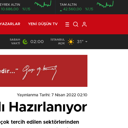
EYREK ALTIN
TAM ALTIN
10.686,00
%1,15
42.560,00
%1,15
YAZARLAR
YENI DÜŞÜN TV
SABAH
İSTANBUL
02:00
31°
02:08
/
İznik’te Feci Trafik Kazası: Jandarma Astsubayın Eşi v
VAKTI
AÇIK
Yayınlanma Tarihi: 7 Nisan 2022 02:10
 Hazırlanıyor
 çok tercih edilen sektörlerinden