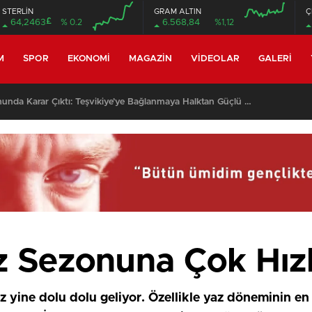
STERLİN
GRAM ALTIN
Ç
£
64,2463
% 0.2
6.568,84
%1,12
M
SPOR
EKONOMI
MAGAZIN
VIDEOLAR
GALERI
Kocadere Referandumunda Karar Çıktı: Teşvikiye’ye Bağlanmaya Halktan Güçlü Destek
 Sezonuna Çok Hızlı
z yine dolu dolu geliyor. Özellikle yaz döneminin en