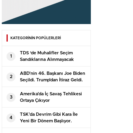
KATEGORİNİN POPÜLERLERİ
TDS ‘de Muhalifler Seçim
1
Sandıklarına Alınmayacak
İddiası
ABD’nin 46. Başkanı Joe Biden
2
Seçildi. Trump’dan İtiraz Geldi.
Amerika’da İç Savaş Tehlikesi
3
Ortaya Çıkıyor
TSK’da Devrim Gibi Kara İle
4
Yeni Bir Dönem Başlıyor.