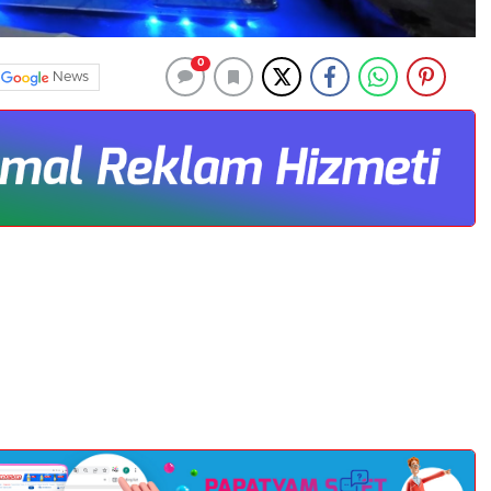
0
News