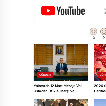
0
0
GÜNDEM
GÜN
Yalova’da 12 Mart Mesajı: Vali
2026 S
Usta’dan İstiklal Marşı ve
Haritas
Mehmet Âkif Vurgusu
Gün Ku