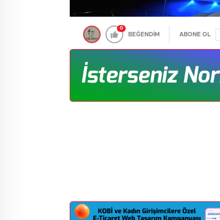
0
BEĞENDİM
ABONE OL