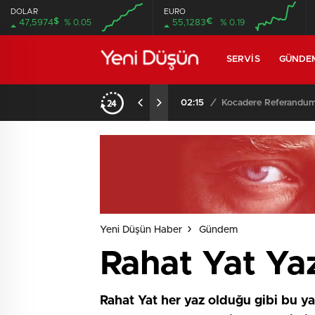
DOLAR
EURO
$
€
47,5974
% 0.05
55,1283
% 0.19
SERVIS
GÜNDE
02:15
/
Yeni Düşün Haber
Gündem
Rahat Yat Yaz
Rahat Yat her yaz olduğu gibi bu ya