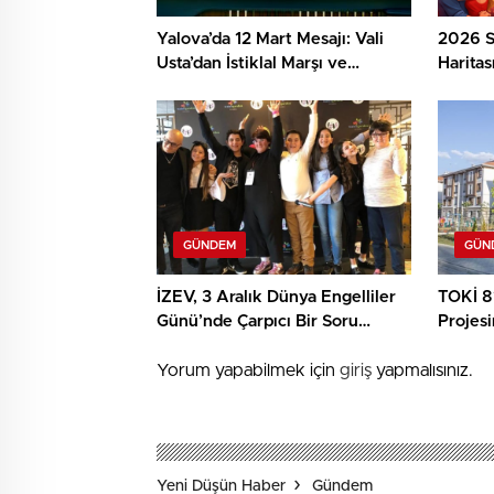
Yalova’da 12 Mart Mesajı: Vali
2026 S
Usta’dan İstiklal Marşı ve
Haritas
Mehmet Âkif Vurgusu
Gün Ku
GÜNDEM
GÜN
İZEV, 3 Aralık Dünya Engelliler
TOKİ 81
Günü’nde Çarpıcı Bir Soru
Projesi
Yöneltti: “Sen Neredeydin?”
Oldu
Yorum yapabilmek için
giriş
yapmalısınız.
Yeni Düşün Haber
Gündem