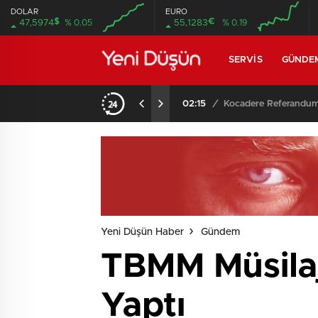
DOLAR
EURO
$
€
47,5974
% 0.05
55,1283
% 0.19
SERVIS
GÜNDE
02:15
/
Yeni Düşün Haber
Gündem
TBMM Müsilaj
Yaptı