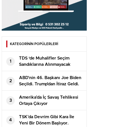
KATEGORİNİN POPÜLERLERİ
TDS ‘de Muhalifler Seçim
1
Sandıklarına Alınmayacak
İddiası
ABD’nin 46. Başkanı Joe Biden
2
Seçildi. Trump’dan İtiraz Geldi.
Amerika’da İç Savaş Tehlikesi
3
Ortaya Çıkıyor
TSK’da Devrim Gibi Kara İle
4
Yeni Bir Dönem Başlıyor.