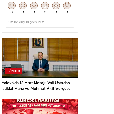
0
0
0
0
0
0
GÜNDEM
Yalova’da 12 Mart Mesajı: Vali Usta’dan
İstiklal Marşı ve Mehmet Âkif Vurgusu