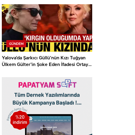
GÜNDEM
Yalova’da Şarkıcı Güllü’nün Kızı Tuğyan
Ülkem Gülter’in Şoke Eden İfadesi Ortaya
Çıktı