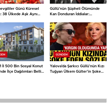
evgililer Günü Küresel
Güllü’nün Şüpheli Ölümünde
ı: 38 Ülkede Aşk Aynı
Kan Donduran İddialar:
tlanıyor
“Annemin Kemiklerini
Kırdıracağım”
DEM
GÜNDEM
 İl 500 Bin Sosyal Konut
Yalova’da Şarkıcı Güllü’nün Kızı
nde İlçe Dağılımları Belli
Tuğyan Ülkem Gülter’in Şoke
Eden İfadesi Ortaya Çıktı