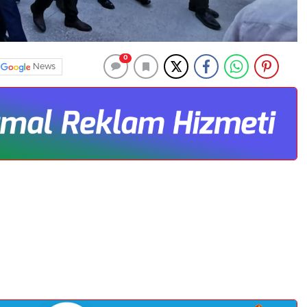
0
News