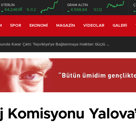
STERLİN
GRAM ALTIN
Ç
£
64,2463
% 0.2
6.568,84
%1,12
M
SPOR
EKONOMI
MAGAZIN
VIDEOLAR
GALERI
Kocadere Referandumunda Karar Çıktı: Teşvikiye’ye Bağlanmaya Halktan Güçlü Destek
 Komisyonu Yalova