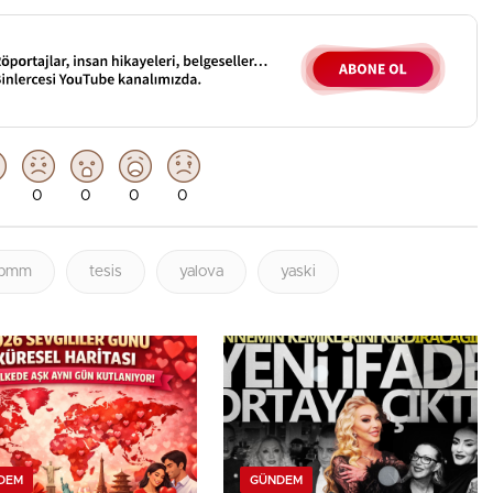
0
0
0
0
tbmm
tesis
yalova
yaski
DEM
GÜNDEM