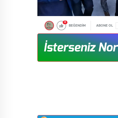
0
BEĞENDİM
ABONE OL