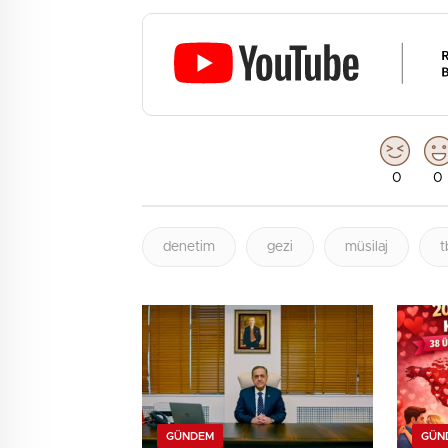
0
0
denetim
gezi
müsilaj
GÜNDEM
GÜN