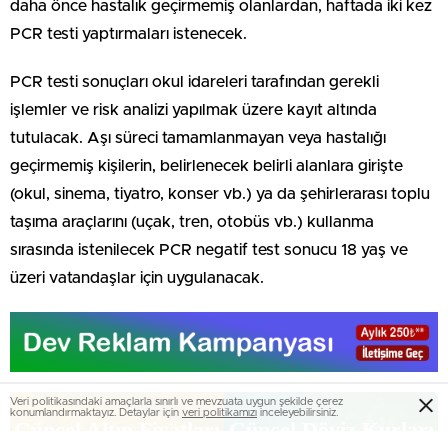
daha önce hastalık geçirmemiş olanlardan, haftada iki kez
PCR testi yaptırmaları istenecek.
PCR testi sonuçları okul idareleri tarafından gerekli
işlemler ve risk analizi yapılmak üzere kayıt altında
tutulacak. Aşı süreci tamamlanmayan veya hastalığı
geçirmemiş kişilerin, belirlenecek belirli alanlara girişte
(okul, sinema, tiyatro, konser vb.) ya da şehirlerarası toplu
taşıma araçlarını (uçak, tren, otobüs vb.) kullanma
sırasında istenilecek PCR negatif test sonucu 18 yaş ve
üzeri vatandaşlar için uygulanacak.
Veri politikasındaki amaçlarla sınırlı ve mevzuata uygun şekilde çerez
konumlandırmaktayız. Detaylar için
veri politikamızı
inceleyebilirsiniz.
Güncel Altın Fiyatları
Güncel Döviz Kurları