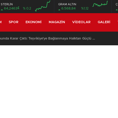
STERLİN
GRAM ALTIN
Ç
£
64,2463
% 0.2
6.568,84
%1,12
M
SPOR
EKONOMI
MAGAZIN
VIDEOLAR
GALERI
Kocadere Referandumunda Karar Çıktı: Teşvikiye’ye Bağlanmaya Halktan Güçlü Destek