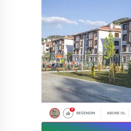
0
BEĞENDİM
ABONE OL