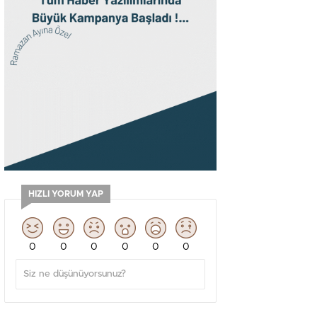
HIZLI YORUM YAP
0
0
0
0
0
0