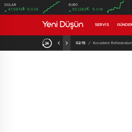
DOLAR
EURO
$
€
47,5974
% 0.05
55,1283
% 0.19
SERVIS
GÜNDE
02:15
/