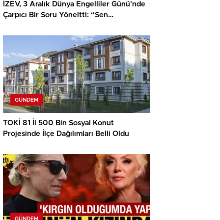
İZEV, 3 Aralık Dünya Engelliler Günü’nde
Çarpıcı Bir Soru Yöneltti: “Sen
Neredeydin?”
GÜNDEM
TOKİ 81 İl 500 Bin Sosyal Konut
Projesinde İlçe Dağılımları Belli Oldu
GÜNDEM