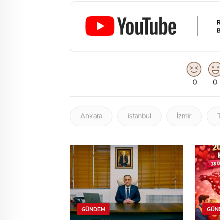
0
0
Ankara
istanbul
İzmir
GÜNDEM
GÜN