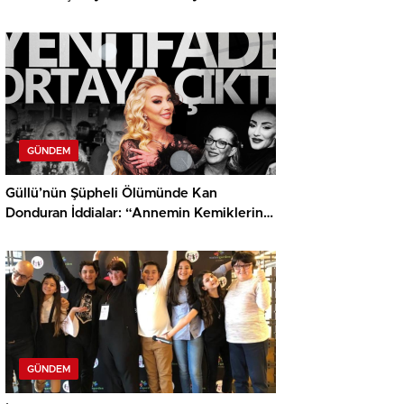
GÜNDEM
Güllü’nün Şüpheli Ölümünde Kan
Donduran İddialar: “Annemin Kemiklerini
Kırdıracağım”
GÜNDEM