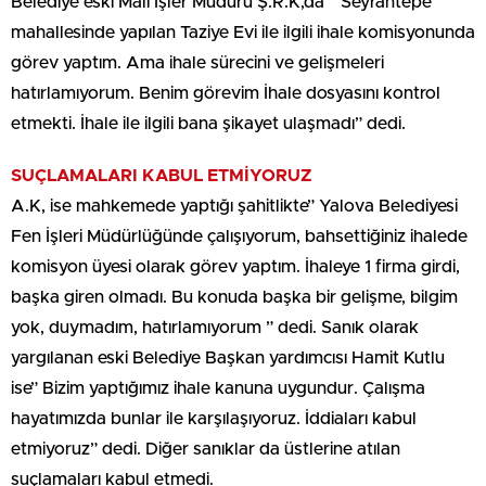
Belediye eski Mali İşler Müdürü Ş.R.K,da ” Seyrantepe
mahallesinde yapılan Taziye Evi ile ilgili ihale komisyonunda
görev yaptım. Ama ihale sürecini ve gelişmeleri
hatırlamıyorum. Benim görevim İhale dosyasını kontrol
etmekti. İhale ile ilgili bana şikayet ulaşmadı” dedi.
SUÇLAMALARI KABUL ETMİYORUZ
A.K, ise mahkemede yaptığı şahitlikte” Yalova Belediyesi
Fen İşleri Müdürlüğünde çalışıyorum, bahsettiğiniz ihalede
komisyon üyesi olarak görev yaptım. İhaleye 1 firma girdi,
başka giren olmadı. Bu konuda başka bir gelişme, bilgim
yok, duymadım, hatırlamıyorum ” dedi. Sanık olarak
yargılanan eski Belediye Başkan yardımcısı Hamit Kutlu
ise” Bizim yaptığımız ihale kanuna uygundur. Çalışma
hayatımızda bunlar ile karşılaşıyoruz. İddiaları kabul
etmiyoruz” dedi. Diğer sanıklar da üstlerine atılan
suçlamaları kabul etmedi.