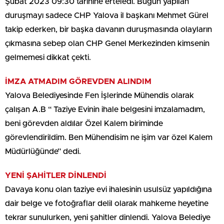
Şubat 2023 09:30 tarihine erteledi. Bugün yapılan
duruşmayı sadece CHP Yalova il başkanı Mehmet Gürel
takip ederken, bir başka davanın duruşmasında olayların
çıkmasına sebep olan CHP Genel Merkezinden kimsenin
gelmemesi dikkat çekti.
İMZA ATMADIM GÖREVDEN ALINDIM
Yalova Belediyesinde Fen İşlerinde Mühendis olarak
çalışan A.B “ Taziye Evinin ihale belgesini imzalamadım,
beni görevden aldılar Özel Kalem biriminde
görevlendirildim. Ben Mühendisim ne işim var özel Kalem
Müdürlüğünde” dedi.
YENİ ŞAHİTLER DİNLENDİ
Davaya konu olan taziye evi ihalesinin usulsüz yapıldığına
dair belge ve fotoğraflar delil olarak mahkeme heyetine
tekrar sunulurken, yeni şahitler dinlendi. Yalova Belediye