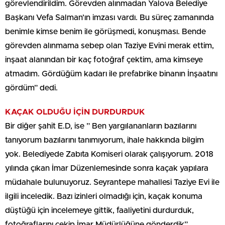
görevlendirildim. Görevden alınmadan Yalova Belediye
Başkanı Vefa Salman’ın imzası vardı. Bu süreç zamanında
benimle kimse benim ile görüşmedi, konuşması. Bende
görevden alınmama sebep olan Taziye Evini merak ettim,
inşaat alanından bir kaç fotoğraf çektim, ama kimseye
atmadım. Gördüğüm kadarı ile prefabrike binanın İnşaatını
gördüm” dedi.
KAÇAK OLDUĞU İÇİN DURDURDUK
Bir diğer şahit E.D, ise ” Ben yargılananların bazılarını
tanıyorum bazılarını tanımıyorum, ihale hakkında bilgim
yok. Belediyede Zabıta Komiseri olarak çalışıyorum. 2018
yılında çıkan İmar Düzenlemesinde sonra kaçak yapılara
müdahale bulunuyoruz. Seyrantepe mahallesi Taziye Evi ile
ilgili inceledik. Bazı izinleri olmadığı için, kaçak konuma
düştüğü için incelemeye gittik, faaliyetini durdurduk,
fotoğraflarını çekip İmar Müdürlüğüne gönderdik”