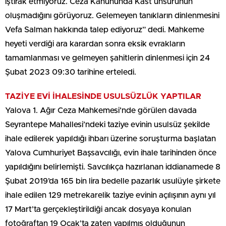
iştirak etmiyoruz. Ceza Kanununda Kast unsurunun
oluşmadığını görüyoruz. Gelemeyen tanıkların dinlenmesini
Vefa Salman hakkında talep ediyoruz” dedi. Mahkeme
heyeti verdiği ara karardan sonra eksik evrakların
tamamlanması ve gelmeyen şahitlerin dinlenmesi için 24
Şubat 2023 09:30 tarihine erteledi.
TAZİYE EVİ İHALESİNDE USULSÜZLÜK YAPTILAR
Yalova 1. Ağır Ceza Mahkemesi’nde görülen davada
Seyrantepe Mahallesi’ndeki taziye evinin usulsüz şekilde
ihale edilerek yapıldığı ihbarı üzerine soruşturma başlatan
Yalova Cumhuriyet Başsavcılığı, evin ihale tarihinden önce
yapıldığını belirlemişti. Savcılıkça hazırlanan iddianamede 8
Şubat 2019’da 165 bin lira bedelle pazarlık usulüyle şirkete
ihale edilen 129 metrekarelik taziye evinin açılışının aynı yıl
17 Mart’ta gerçekleştirildiği ancak dosyaya konulan
fotoğraftan 19 Ocak’ta zaten yapılmış olduğunun