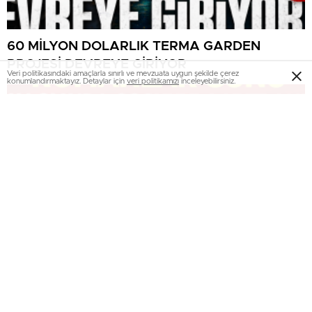
60 MİLYON DOLARLIK TERMA GARDEN
PROJESİ DEVREYE GİRİYOR
Veri politikasındaki amaçlarla sınırlı ve mevzuata uygun şekilde çerez
konumlandırmaktayız. Detaylar için
veri politikamızı
inceleyebilirsiniz.
ROMANLAR GÜNÜ YALOVA’DA COŞKUYLA
KUTLANDI