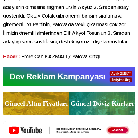
adayların olmasına rağmen Ersin Akyüz 2. Sıradan aday
gösterildi. Oktay Çolak gibi önemli bir isim sıralamaya
giremedi. İYİ Partinin, Yalova’da vekil çıkarması çok zor.
İlimizin önemli isimlerinden Elif Akyol Tosun’un 3. Sıradan
adaylığı sonrası istifasını, destekliyoruz.’ diye konuştular.
Haber :
Emre Can KAZMALI / Yalova Çizgi
Güncel Altın Fiyatları
Güncel Döviz Kurları