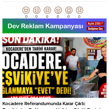
0
0
0
0
0
0
Kocadere Referandumunda Karar Çıktı: