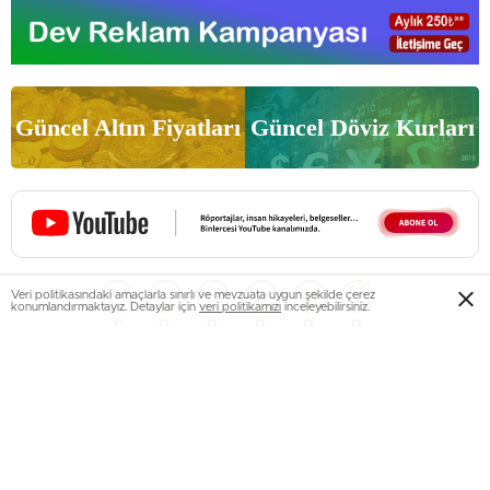
Güncel Altın Fiyatları
Güncel Döviz Kurları
Veri politikasındaki amaçlarla sınırlı ve mevzuata uygun şekilde çerez
konumlandırmaktayız. Detaylar için
veri politikamızı
inceleyebilirsiniz.
0
0
0
0
0
0