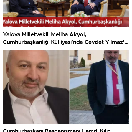
Yalova Milletvekili Meliha Akyol,
Cumhurbaşkanlığı Külliyesi’nde Cevdet Yılmaz’ı
Ziyaret Etti
Cumhurbaşkanı Başdanışmanı Hamdi Kılıç